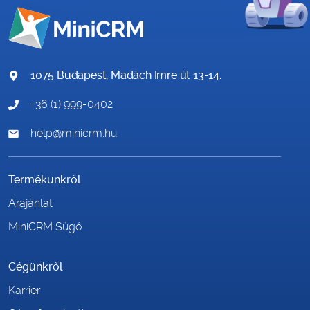
1075 Budapest, Madách Imre út 13-14.
+36 (1) 999-0402
help@minicrm.hu
Termékünkről
Árajánlat
MiniCRM Súgó
Cégünkről
Karrier