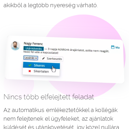
akikből a legtöbb nyereség várható.
Nincs több elfelejtett feladat
Az automatikus emlékeztetőkkel a kollégák
nem felejtenek el ügyfeleket, az ajánlatok
küldését és utánkövetését, így közel nullára