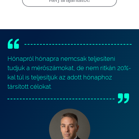
Hónapról hónapra nemcsak teljesíteni
tudjuk a mérőszámokat, de nem ritkán 20%-
kal túl is teljesítjük az adott hónaphoz
társított célokat.