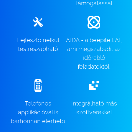
támogatással
Fejlesztő nélkül
AIDA - a beépített AI,
testreszabható
ami megszabadít az
időrabló
feladatoktól.
Telefonos
Integrálható más
applikációval is
szoftverekkel
bárhonnan elérhető