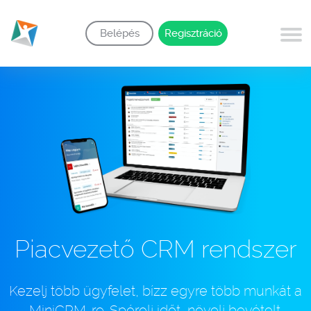
Belépés
Regisztráció
Piacvezető CRM rendszer
Kezelj több ügyfelet, bízz egyre több munkát a
MiniCRM-re. Spórolj időt, növelj bevételt.