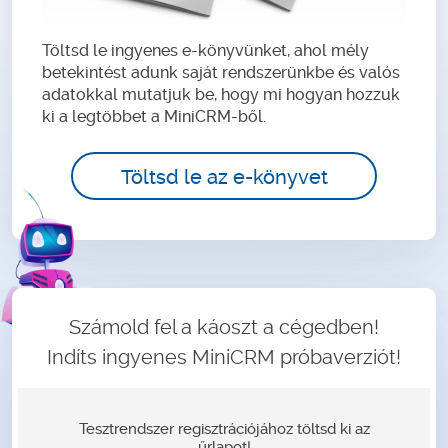
Töltsd le ingyenes e-könyvünket, ahol mély
betekintést adunk saját rendszerünkbe és valós
adatokkal mutatjuk be, hogy mi hogyan hozzuk
ki a legtöbbet a MiniCRM-ből.
Töltsd le az e-könyvet
Számold fel a káoszt a cégedben!
Indíts ingyenes MiniCRM próbaverziót!
Tesztrendszer regisztrációjához töltsd ki az
űrlapot!