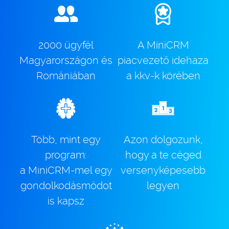
2000 ügyfél
A MiniCRM
Magyarországon és
piacvezető idehaza
Romániában
a kkv-k körében
Több, mint egy
Azon dolgozunk,
program:
hogy a te céged
a MiniCRM-mel egy
versenyképesebb
gondolkodásmódot
legyen
is kapsz