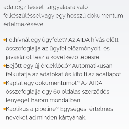
adatrögzítéssel, tárgyalásra való
felkészüléssel vagy egy hosszú dokumentum
értelmezésével.
Felhívnál egy ügyfelet? Az AIDA hívás előtt
összefoglalja az ügyfél előzményeit, és
javaslatot tesz a következő lépésre.
Bejött egy új érdeklődő? Automatikusan
felkutatja az adatokat és kitölti az adatlapot.
Kaptál egy dokumentumot? Az AIDA
összefoglalja egy 60 oldalas szerződés
lényegét három mondatban.
Kaotikus a pipeline? Egységes, értelmes
neveket ad minden kártyának.