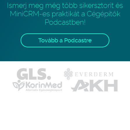
Ismerj meg még több sikersztorit és
MiniCRM-es praktikát a Cégépítők
Podcastben!
Tovább a Podcastre