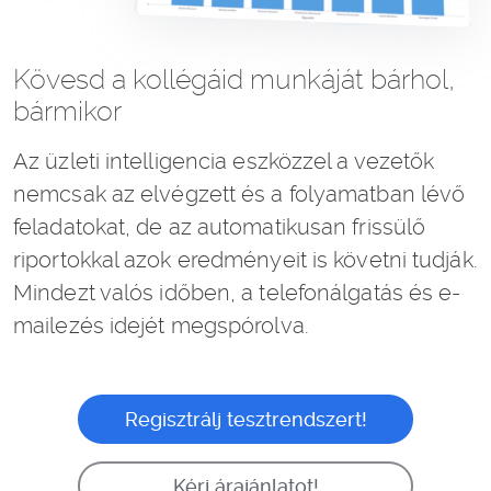
Kövesd a kollégáid munkáját bárhol,
bármikor
Az üzleti intelligencia eszközzel a vezetők
nemcsak az elvégzett és a folyamatban lévő
feladatokat, de az automatikusan frissülő
riportokkal azok eredményeit is követni tudják.
Mindezt valós időben, a telefonálgatás és e-
mailezés idejét megspórolva.
Regisztrálj tesztrendszert!
Kérj árajánlatot!