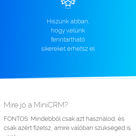
Hiszünk abban,
hogy velünk
fenntartható
sikereket érhetsz el
Mire jó a MiniCRM?
FONTOS: Mindebből csak azt használod, és
csak azért fizetsz, amire valóban szükséged is