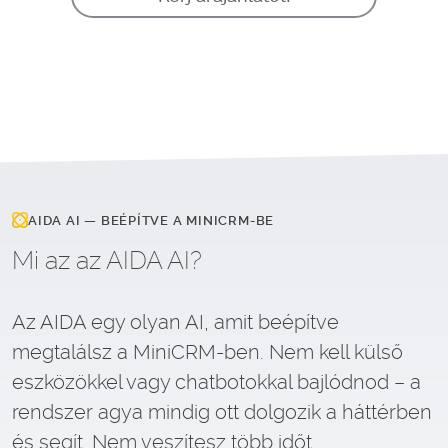
AIDA AI — BEÉPÍTVE A MINICRM-BE
Mi az az AIDA AI?
Az AIDA egy olyan AI, amit beépítve
megtalálsz a MiniCRM-ben. Nem kell külső
eszközökkel vagy chatbotokkal bajlódnod – a
rendszer agya mindig ott dolgozik a háttérben
és segít. Nem veszítesz több időt