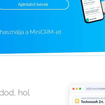
Ajánlatot kérek
 használja a MiniCRM-et
dod, hol