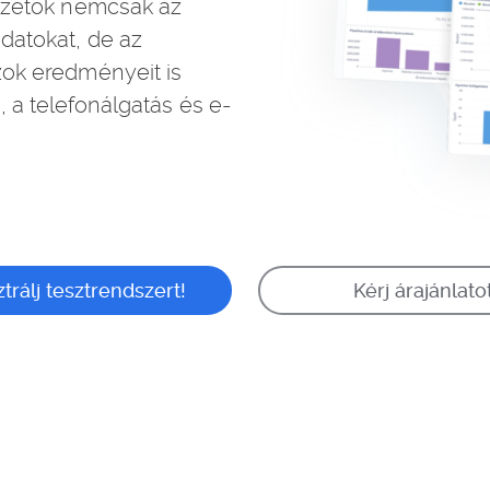
vezetők nemcsak az
adatokat, de az
zok eredményeit is
, a telefonálgatás és e-
trálj tesztrendszert!
Kérj árajánlatot