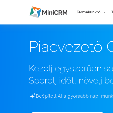
Termékünkről
Piacvezető 
Kezelj egyszerűen so
Spórolj időt, növelj be
Beépített AI a gyorsabb napi mun