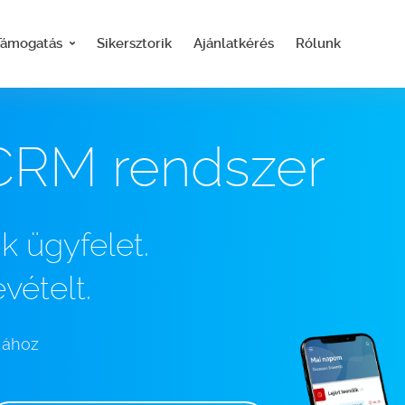
Támogatás
Sikersztorik
Ajánlatkérés
Rólunk
CRM rendszer
k ügyfelet.
vételt.
kához