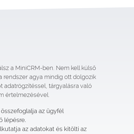
álsz a MiniCRM-ben. Nem kell külső
a rendszer agya mindig ott dolgozik
t adatrögzítéssel, tárgyalásra való
m értelmezésével.
 összefoglalja az ügyfél
ő lépésre.
utatja az adatokat és kitölti az