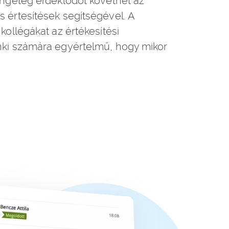
engeteg érdeklődőt követhet az
 értesítések segítségével. A
kollégákat az értékesítési
nki számára egyértelmű, hogy mikor