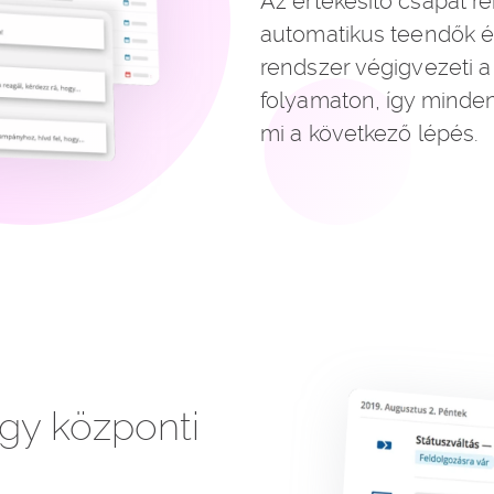
Az értékesítő csapat r
automatikus teendők és
rendszer végigvezeti a 
folyamaton, így minde
mi a következő lépés.
gy központi