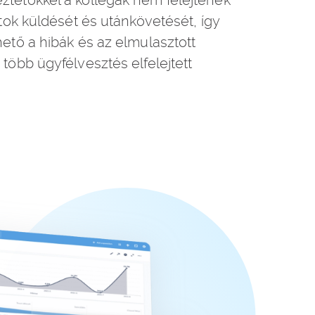
tetőkkel a kollégák nem felejtenek
atok küldését és utánkövetését, így
hető a hibák és az elmulasztott
több ügyfélvesztés elfelejtett