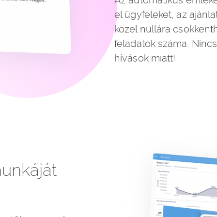
Az automatikus emlékez
el ügyfeleket, az ajánl
közel nullára csökkent
feladatok száma. Nincs 
hívások miatt!
munkáját