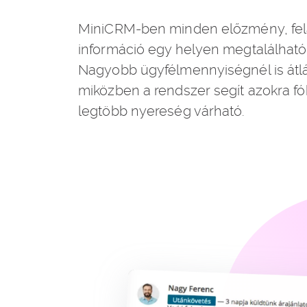
MiniCRM-ben minden előzmény, fela
információ egy helyen megtalálható 
Nagyobb ügyfélmennyiségnél is átlá
miközben a rendszer segít azokra fók
legtöbb nyereség várható.