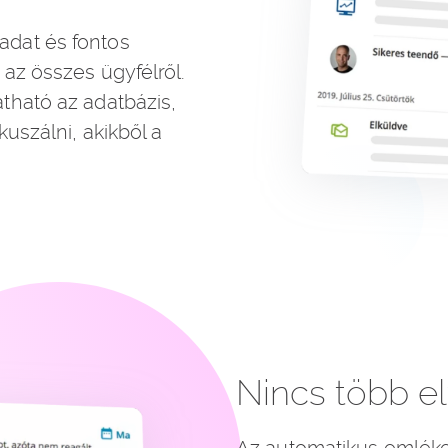
dat és fontos
az összes ügyfélről.
tható az adatbázis,
uszálni, akikből a
Nincs több elf