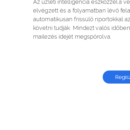
Az üzleti intelligencia eszközzel a 
elvégzett és a folyamatban lévő fel
automatikusan frissülő riportokkal a
követni tudják. Mindezt valós időben
mailezés idejét megspórolva.
Regisz