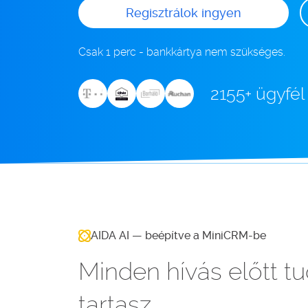
Regisztrálok ingyen
Csak 1 perc - bankkártya nem szükséges.
2155+ ügyfél
AIDA AI — beépítve a MiniCRM-be
Minden hívás előtt tu
tartasz