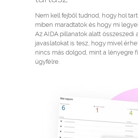
Nem kell fejből tudnod, hogy hol tart
miben maradtatok és hogy mi legyen
Az AIDA pillanatok alatt összeszedi
javaslatokat is tesz, hogy mivel érhe
nincs más dolgod, mint a lényegre fi
ügyfélre.