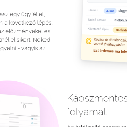
asz egy ügyféllel,
 a következő lépés.
 az előzményeket és
tnél el sikert. Neked
gyelni - vagyis az
Káoszmentes 
folyamat