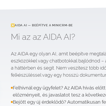
AIDA AI — BEÉPÍTVE A MINICRM-BE
Mi az az AIDA AI?
Az AIDA egy olyan AI, amit beépítve megtal
eszközökkel vagy chatbotokkal bajlódnod – 
a háttérben és segít. Nem veszítesz több idő
felkészüléssel vagy egy hosszú dokumentu
Felhívnál egy ügyfelet? Az AIDA hívás előtt
előzményeit, és javaslatot tesz a következ
Bejött egy új érdeklődő? Automatikusan felk