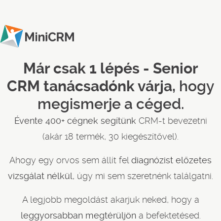
Már csak 1 lépés - Senior
CRM tanácsadónk várja,
hogy
megismerje a céged.
Évente 400+ cégnek segítünk
CRM-t bevezetni
(akár 18 termék, 30 kiegészítővel).
Ahogy egy orvos sem állít fel
diagnózist előzetes
vizsgálat nélkül,
úgy mi sem szeretnénk találgatni.
A legjobb megoldást akarjuk neked, hogy a
leggyorsabban megtérüljön
a befektetésed.