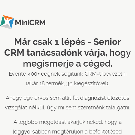
Már csak 1 lépés - Senior
CRM tanácsadónk várja,
hogy
megismerje a céged.
Évente 400+ cégnek segítünk
CRM-t bevezetni
(akár 18 termék, 30 kiegészítővel).
Ahogy egy orvos sem állít fel
diagnózist előzetes
vizsgálat nélkül,
úgy mi sem szeretnénk találgatni.
A legjobb megoldást akarjuk neked, hogy a
leggyorsabban megtérüljön
a befektetésed.