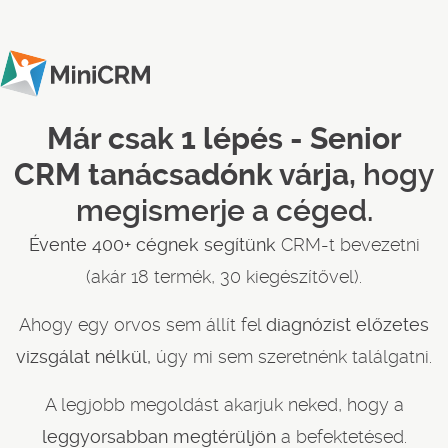
Már csak 1 lépés - Senior
CRM tanácsadónk várja,
hogy
megismerje a céged.
Évente 400+ cégnek segítünk
CRM-t bevezetni
(akár 18 termék, 30 kiegészítővel).
Ahogy egy orvos sem állít fel
diagnózist előzetes
vizsgálat nélkül,
úgy mi sem szeretnénk találgatni.
A legjobb megoldást akarjuk neked, hogy a
leggyorsabban megtérüljön
a befektetésed.