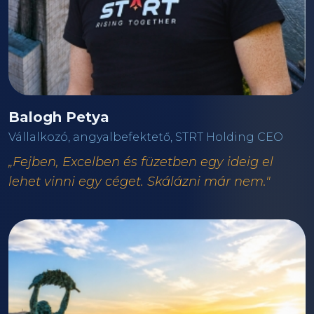
Balogh Petya
Vállalkozó, angyalbefektető, STRT Holding CEO
„Fejben, Excelben és füzetben egy ideig el
lehet vinni egy céget. Skálázni már nem."