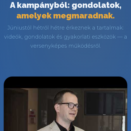
A kampányból: gondolatok,
amelyek megmaradnak.
Júniustól hétről hétre érkeznek a tartalmak:
videók, gondolatok és gyakorlati eszközök — a
versenyképes működésről.