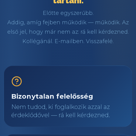
tartani.
Előtte egyszerűbb.
Addig, amíg fejben működik — működik. Az
első jel, hogy már nem az: rá kell kérdezned.
Kollégánál. E-mailben. Visszafelé.
Bizonytalan felelősség
Nem tudod, ki foglalkozik azzal az
érdeklődővel — rá kell kérdezned.