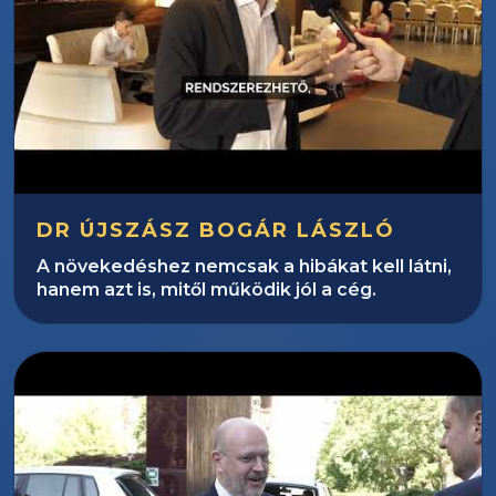
DR ÚJSZÁSZ BOGÁR LÁSZLÓ
A növekedéshez nemcsak a hibákat kell látni,
hanem azt is, mitől működik jól a cég.