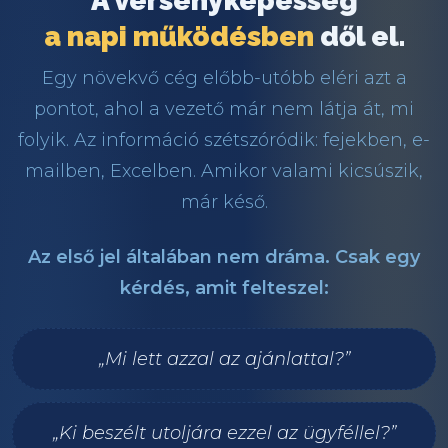
A versenyképesség
a napi működésben
dől el.
Egy növekvő cég előbb-utóbb eléri azt a
pontot, ahol a vezető már nem látja át, mi
folyik. Az információ szétszóródik: fejekben, e-
mailben, Excelben. Amikor valami kicsúszik,
már késő.
Az első jel általában nem dráma. Csak egy
kérdés, amit felteszel:
„Mi lett azzal az ajánlattal?”
„Ki beszélt utoljára ezzel az ügyféllel?”