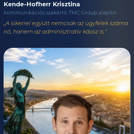
Kende-Hofherr Krisztina
Kommunikációs szakértő, TMC Group alapító
„A sikerrel együtt nemcsak az ügyfelek száma
nő, hanem az adminisztratív káosz is."