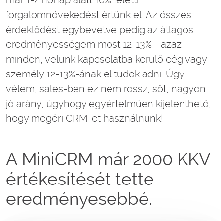
már 1-2 hónap alatt 10% feletti
forgalomnövekedést értünk el. Az összes
érdeklődést egybevetve pedig az átlagos
eredményességem most 12-13% - azaz
minden, velünk kapcsolatba kerülő cég vagy
személy 12-13%-ának el tudok adni. Úgy
vélem, sales-ben ez nem rossz, sőt, nagyon
jó arány, úgyhogy egyértelműen kijelenthető,
hogy megéri CRM-et használnunk!
A MiniCRM már 2000 KKV
értékesítését tette
eredményesebbé.