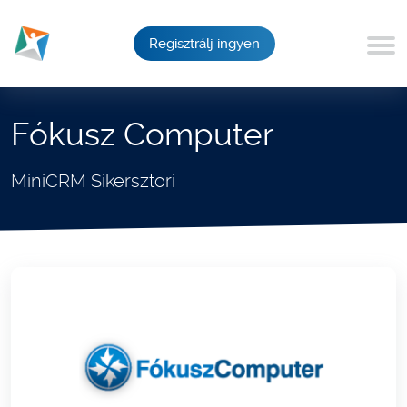
Regisztrálj ingyen
Fókusz Computer
MiniCRM Sikersztori