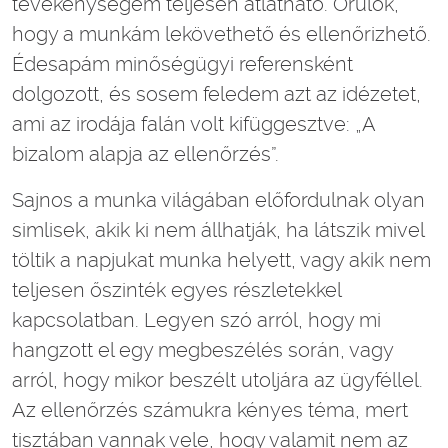
tevékenységem teljesen átlátható. Örülök,
hogy a munkám lekövethető és ellenőrizhető.
Édesapám minőségügyi referensként
dolgozott, és sosem feledem azt az idézetet,
ami az irodája falán volt kifüggesztve: „A
bizalom alapja az ellenőrzés”.
Sajnos a munka világában előfordulnak olyan
simlisek, akik ki nem állhatják, ha látszik mivel
töltik a napjukat munka helyett, vagy akik nem
teljesen őszinték egyes részletekkel
kapcsolatban. Legyen szó arról, hogy mi
hangzott el egy megbeszélés során, vagy
arról, hogy mikor beszélt utoljára az ügyféllel.
Az ellenőrzés számukra kényes téma, mert
tisztában vannak vele, hogy valamit nem az