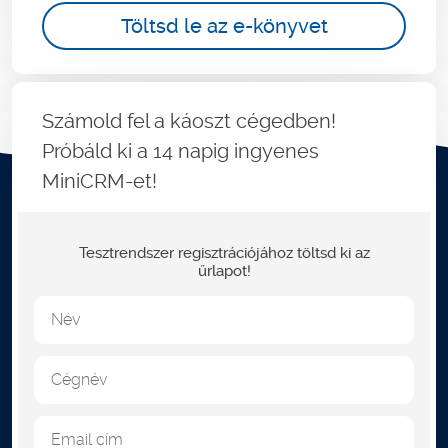
Töltsd le az e-könyvet
Számold fel a káoszt cégedben!
Próbáld ki a 14 napig ingyenes
MiniCRM-et!
Tesztrendszer regisztrációjához töltsd ki az
űrlapot!
Név
Cégnév
Email cím