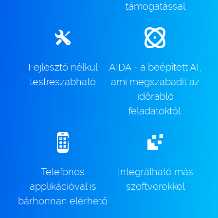
támogatással
Fejlesztő nélkül
AIDA - a beépített AI,
testreszabható
ami megszabadít az
időrabló
feladatoktól.
Telefonos
Integrálható más
applikációval is
szoftverekkel
bárhonnan elérhető