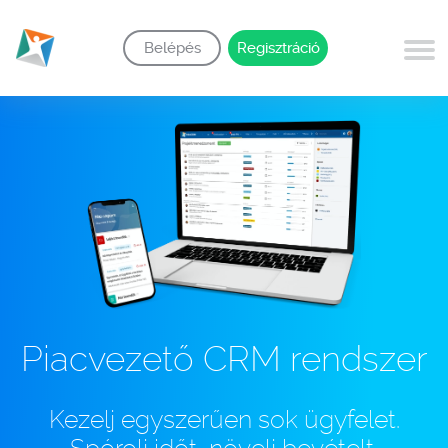
Belépés
Regisztráció
Piacvezető CRM rendszer
Kezelj egyszerűen sok ügyfelet.