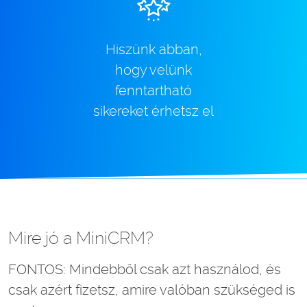
Hiszünk abban,
hogy velünk
fenntartható
sikereket érhetsz el
Mire jó a MiniCRM?
FONTOS: Mindebből csak azt használod, és
csak azért fizetsz, amire valóban szükséged is