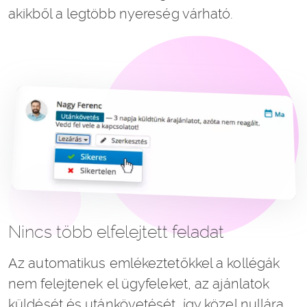
akikből a legtöbb nyereség várható.
Nincs több elfelejtett feladat
Az automatikus emlékeztetőkkel a kollégák
nem felejtenek el ügyfeleket, az ajánlatok
küldését és utánkövetését, így közel nullára