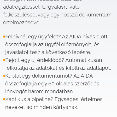
adatrögzítéssel, tárgyalásra való
felkészüléssel vagy egy hosszú dokumentum
értelmezésével.
Felhívnál egy ügyfelet? Az AIDA hívás előtt
összefoglalja az ügyfél előzményeit, és
javaslatot tesz a következő lépésre.
Bejött egy új érdeklődő? Automatikusan
felkutatja az adatokat és kitölti az adatlapot.
Kaptál egy dokumentumot? Az AIDA
összefoglalja egy 60 oldalas szerződés
lényegét három mondatban.
Kaotikus a pipeline? Egységes, értelmes
neveket ad minden kártyának.