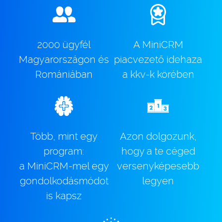
2000 ügyfél
A MiniCRM
Magyarországon és
piacvezető idehaza
Romániában
a kkv-k körében
Több, mint egy
Azon dolgozunk,
program:
hogy a te céged
a MiniCRM-mel egy
versenyképesebb
gondolkodásmódot
legyen
is kapsz