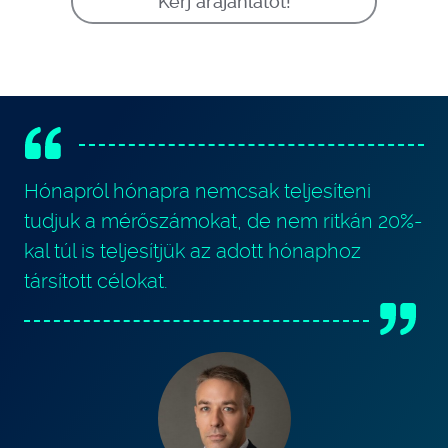
Kérj árajánlatot!
Hónapról hónapra nemcsak teljesíteni
tudjuk a mérőszámokat, de nem ritkán 20%-
kal túl is teljesítjük az adott hónaphoz
társított célokat.