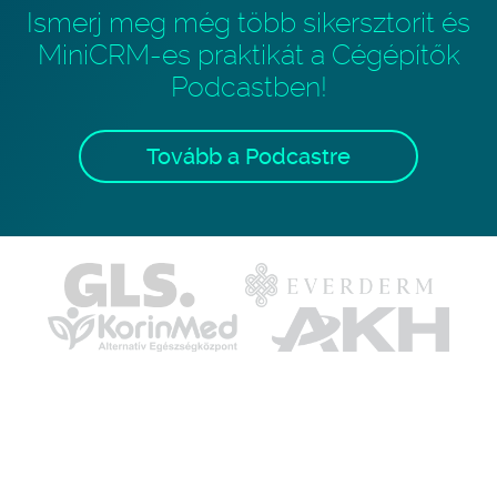
Ismerj meg még több sikersztorit és
MiniCRM-es praktikát a Cégépítők
Podcastben!
Tovább a Podcastre