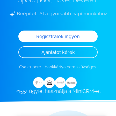
Spórolj időt, növelj bevételt.
Beépített AI a gyorsabb napi munkához
Regisztrálok ingyen
Ajánlatot kérek
Csak 1 perc - bankkártya nem szükséges.
2155+ ügyfél használja a MiniCRM-et