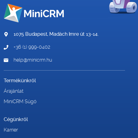
1075 Budapest, Madách Imre út 13-14.
+36 (1) 999-0402
help@minicrm.hu
Termékünkről
Árajánlat
MiniCRM Súgó
Cégünkről
Karrier