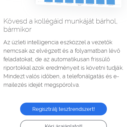
Kövesd a kollégáid munkáját bárhol,
bármikor
Az üzleti intelligencia eszközzel a vezetők
nemcsak az elvégzett és a folyamatban lévő
feladatokat, de az automatikusan frissülő
riportokkal azok eredményeit is követni tudják.
Mindezt valós időben, a telefonálgatás és e-
mailezés idejét megspórolva.
Regisztrálj tesztrendszert!
Kérj árajánlatot!