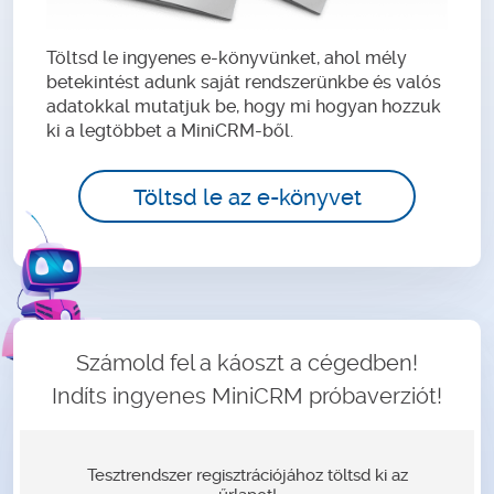
Töltsd le ingyenes e-könyvünket, ahol mély
betekintést adunk saját rendszerünkbe és valós
adatokkal mutatjuk be, hogy mi hogyan hozzuk
ki a legtöbbet a MiniCRM-ből.
Töltsd le az e-könyvet
Számold fel a káoszt a cégedben!
Indíts ingyenes MiniCRM próbaverziót!
Tesztrendszer regisztrációjához töltsd ki az