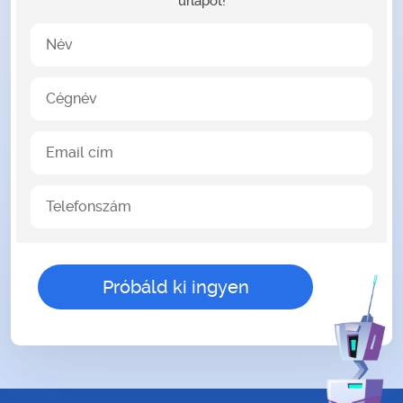
űrlapot!
Név
Cégnév
Email cím
Telefonszám
gender