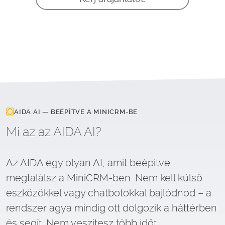
AIDA AI — BEÉPÍTVE A MINICRM-BE
Mi az az AIDA AI?
Az AIDA egy olyan AI, amit beépítve
megtalálsz a MiniCRM-ben. Nem kell külső
eszközökkel vagy chatbotokkal bajlódnod – a
rendszer agya mindig ott dolgozik a háttérben
és segít. Nem veszítesz több időt