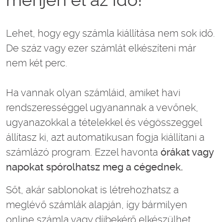
Lehet, hogy egy számla kiállítása nem sok idő.
De száz vagy ezer számlát elkészíteni már
nem két perc.
Ha vannak olyan számláid, amiket havi
rendszerességgel ugyanannak a vevőnek,
ugyanazokkal a tételekkel és végösszeggel
állítasz ki, azt automatikusan fogja kiállítani a
számlázó program. Ezzel havonta
órákat vagy
napokat spórolhatsz meg a cégednek.
Sőt, akár sablonokat is létrehozhatsz a
meglévő számlák alapján, így bármilyen
online számla vagy díjbekérő elkészülhet