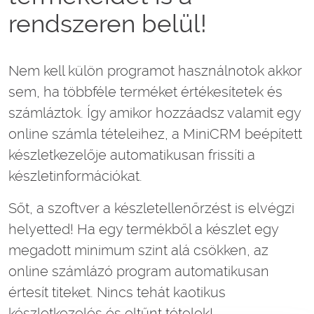
rendszeren belül!
Nem kell külön programot használnotok akkor
sem, ha többféle terméket értékesítetek és
számláztok. Így amikor hozzáadsz valamit egy
online számla tételeihez, a MiniCRM beépített
készletkezelője automatikusan frissíti a
készletinformációkat.
Sőt, a szoftver a készletellenőrzést is elvégzi
helyetted! Ha egy termékből a készlet egy
megadott minimum szint alá csökken, az
online számlázó program automatikusan
értesít titeket. Nincs tehát kaotikus
készletkezelés és eltűnt tételek!