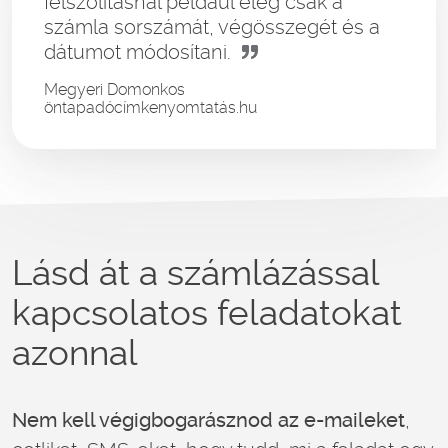
felszólításnál például elég csak a
számla sorszámát, végösszegét és a
dátumot módosítani.
Megyeri Domonkos
öntapadócímkenyomtatás.hu
Lásd át a számlázással
kapcsolatos feladatokat
azonnal
Nem kell végigbogarásznod az e-maileket
,