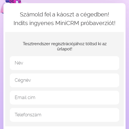
Számold fel a káoszt a cégedben!
Indíts ingyenes MiniCRM próbaverziót!
Tesztrendszer regisztrációjához töltsd ki az
űrlapot!
Név
Cégnév
Email cím
Telefonszám
gender