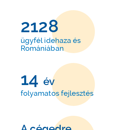
2128
ügyfél idehaza és
Romániában
14
év
folyamatos fejlesztés
A cégedre