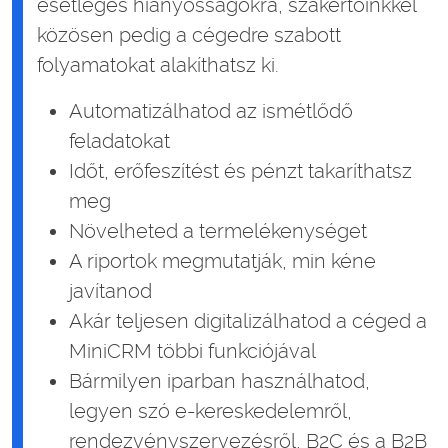
esetleges hiányosságokra, szakértőinkkel
közösen pedig a cégedre szabott
folyamatokat alakíthatsz ki.
Automatizálhatod az ismétlődő
feladatokat
Időt, erőfeszítést és pénzt takaríthatsz
meg
Növelheted a termelékenységet
A riportok megmutatják, min kéne
javítanod
Akár teljesen digitalizálhatod a céged a
MiniCRM többi funkciójával
Bármilyen iparban használhatod,
legyen szó e-kereskedelemről,
rendezvényszervezésről, B2C és a B2B