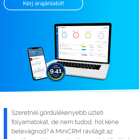
Kérj árajánlatot!
Szeretnél gördülékenyebb üzleti
folyamatokat, de nem tudod, hol kéne
belevágnod? A MiniCRM rávilágít az