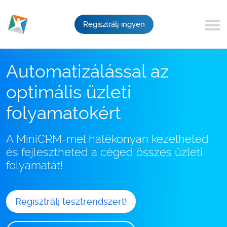
Regisztrálj ingyen
Automatizálással az
optimális üzleti
folyamatokért
A MiniCRM-mel hatékonyan kezelheted
és fejlesztheted a céged összes üzleti
folyamatát!
Regisztrálj tesztrendszert!