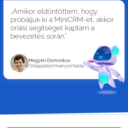
„Amikor eldöntöttem, hogy
próbáljuk ki a MiniCRM-et, akkor
óriási segítséget kaptam a
bevezetés során.”
Megyeri Domonkos
Öntapadócimkenyomtatás