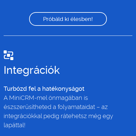
Próbáld ki élesben!
Integrációk
Turbózd fel a hatékonyságot
A MiniCRM-mel önmagában is
észszerűsítheted a folyamataidat – az
integrációkkal pedig rátehetsz még egy
lapáttal!