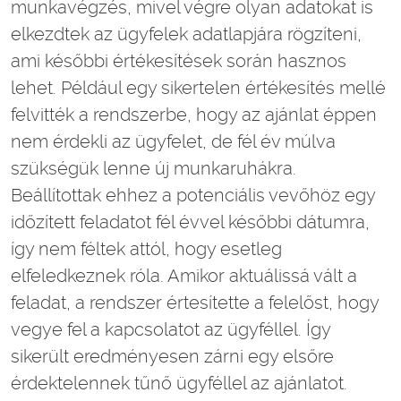
munkavégzés, mivel végre olyan adatokat is
elkezdtek az ügyfelek adatlapjára rögzíteni,
ami későbbi értékesítések során hasznos
lehet. Például egy sikertelen értékesítés mellé
felvitték a rendszerbe, hogy az ajánlat éppen
nem érdekli az ügyfelet, de fél év múlva
szükségük lenne új munkaruhákra.
Beállítottak ehhez a potenciális vevőhöz egy
időzített feladatot fél évvel későbbi dátumra,
így nem féltek attól, hogy esetleg
elfeledkeznek róla. Amikor aktuálissá vált a
feladat, a rendszer értesítette a felelőst, hogy
vegye fel a kapcsolatot az ügyféllel. Így
sikerült eredményesen zárni egy elsőre
érdektelennek tűnő ügyféllel az ajánlatot.