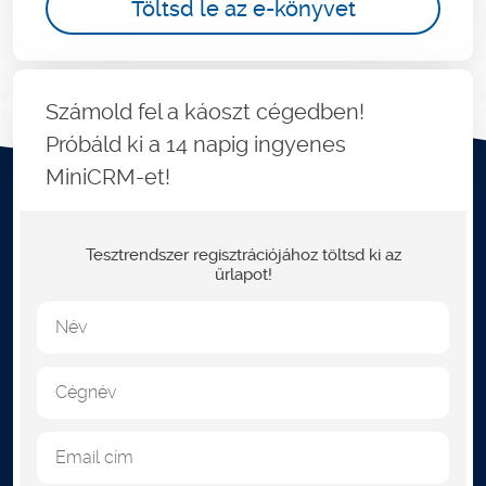
Töltsd le az e-könyvet
Számold fel a káoszt cégedben!
Próbáld ki a 14 napig ingyenes
MiniCRM-et!
Tesztrendszer regisztrációjához töltsd ki az
űrlapot!
Név
Cégnév
Email cím