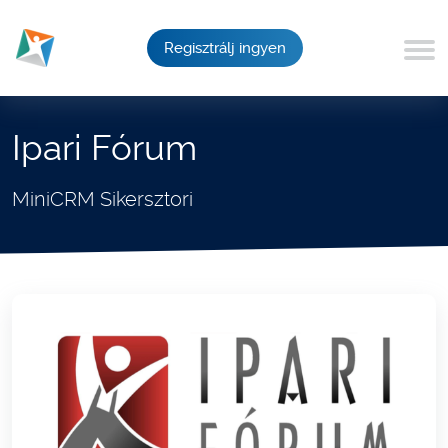
Regisztrálj ingyen
Ipari Fórum
MiniCRM Sikersztori