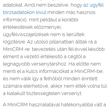
adatokat. Arról nem beszélve, hogy
az ügyfél
törzsadatokon kívül
minden más hasznos
információ, mint például a korábbi
értékesítések előzményei,
ügyfélvisszajelzések nem is kerültek
rögzítésre. Az utolsó pillanatban álltak rá a
MiniCRM-re: bevezetés után fél évvel később
elment a vezető értékesítő a cégtől a
legnagyobb versenytárshoz. Ha előtte nem
menti el a kulcs információkat a MiniCRM-be,
és nem válik így a felhőből minden érintett
számára elérhetővé, akkor nem élték volna túl
a kialakult tisztességtelen versenyt.
A MiniCRM használatával hatékonyabbá vált a