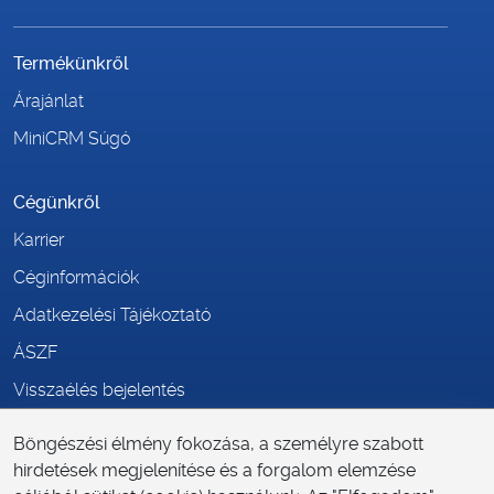
Termékünkről
Árajánlat
MiniCRM Súgó
Cégünkről
Karrier
Céginformációk
Adatkezelési Tájékoztató
ÁSZF
Visszaélés bejelentés
Böngészési élmény fokozása, a személyre szabott
MiniCRM in English
hirdetések megjelenítése és a forgalom elemzése