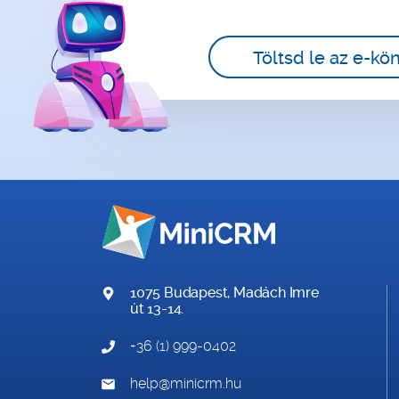
Töltsd le az e-kö
1075 Budapest, Madách Imre
út 13-14.
+36 (1) 999-0402
help@minicrm.hu