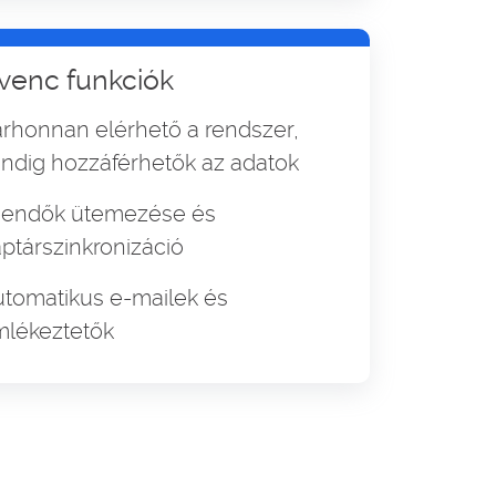
venc funkciók
rhonnan elérhető a rendszer,
ndig hozzáférhetők az adatok
eendők ütemezése és
ptárszinkronizáció
tomatikus e-mailek és
lékeztetők