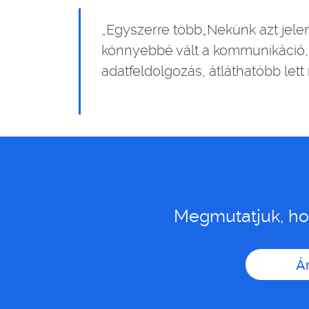
„Egyszerre több„Nekünk azt jele
könnyebbé vált a kommunikáció,
adatfeldolgozás, átláthatóbb lett
Megmutatjuk, hog
Ár