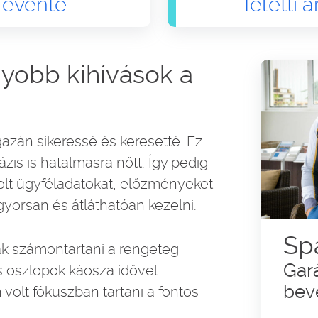
 évente
feletti
gyobb kihívások a
azán sikeressé és keresetté. Ez
ázis is hatalmasra nőtt. Így pedig
olt ügyféladatokat, előzményeket
yorsan és átláthatóan kezelni.
Sp
ák számontartani a rengeteg
Gar
s oszlopok káosza idővel
bev
n volt fókuszban tartani a fontos