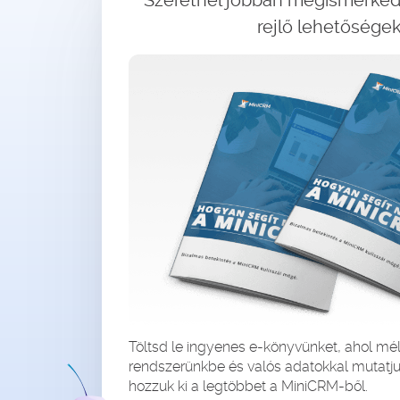
Szeretnél jobban megismerke
rejlő lehetősége
Töltsd le ingyenes e-könyvünket, ahol mél
rendszerünkbe és valós adatokkal mutatj
hozzuk ki a legtöbbet a MiniCRM-ből.