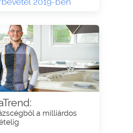
 árbevétel 2019-ben
aTrend:
ázscégből a milliárdos
ételig