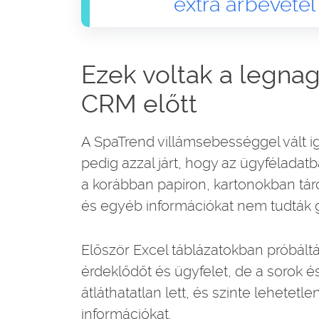
extra árbevétel
Ezek voltak a legna
CRM előtt
A SpaTrend villámsebességgel vált ig
pedig azzal járt, hogy az ügyféladatb
a korábban papíron, kartonokban tár
és egyéb információkat nem tudták g
Először Excel táblázatokban próbált
érdeklődőt és ügyfelet, de a sorok é
átláthatatlan lett, és szinte lehetetle
információkat.