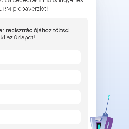
szt a cégedben! Indíts ingyenes
CRM próbaverziót!
r regisztrációjához töltsd
ki az űrlapot!