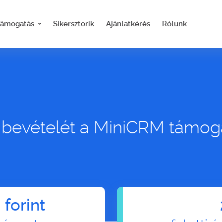
Támogatás
Sikersztorik
Ajánlatkérés
Rólunk
 bevételét a MiniCRM támog
 forint