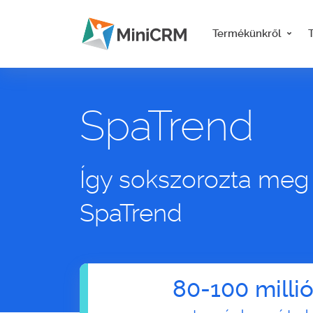
Termékünkről
SpaTrend
Így sokszorozta meg
SpaTrend
80-100 millió