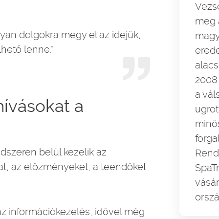
Vezs
meg 
yan dolgokra megy el az idejük,
magya
lhető lenne.”
erede
alac
2008 
a vál
hívásokat a
ugrot
minő
forga
szeren belül kezelik az
Rend
at, az előzményeket, a teendőket
SpaTr
vásár
orszá
 információkezelés, idővel még