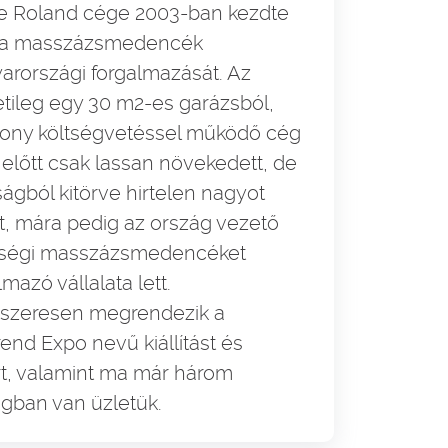
e Roland cége 2003-ban kezdte
a masszázsmedencék
rországi forgalmazását. Az
tileg egy 30 m2-es garázsból,
sony költségvetéssel működő cég
előtt csak lassan növekedett, de
ságból kitörve hirtelen nagyot
t, mára pedig az ország vezető
ségi masszázsmedencéket
lmazó vállalata lett.
szeresen megrendezik a
end Expo nevű kiállítást és
t, valamint ma már három
gban van üzletük.