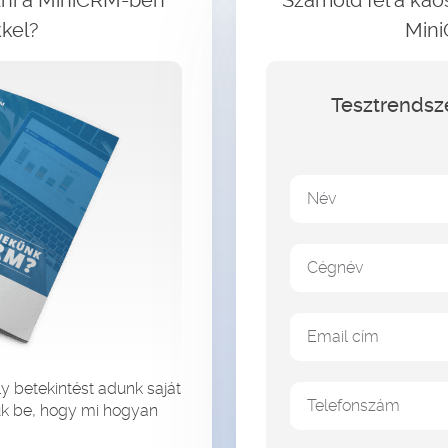
dni a MiniCRM-ben
Számold fel a káo
kkel?
Mini
Tesztrendsze
Név
Cégnév
Email cím
y betekintést adunk saját
Telefonszám
uk be, hogy mi hogyan
gender