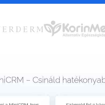
niCRM – Csináld hatékonya