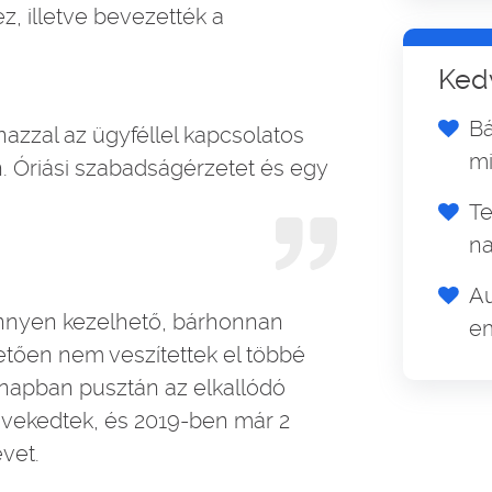
z, illetve bevezették a
Ked
Bá
azzal az ügyféllel kapcsolatos
mi
n. Óriási szabadságérzetet és egy
T
na
Au
önnyen kezelhető, bárhonnan
em
tően nem veszítettek el többé
hónapban pusztán az elkallódó
növekedtek, és 2019-ben már 2
évet.