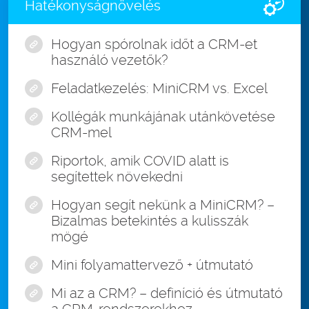
Hatékonyságnövelés
Hogyan spórolnak időt a CRM-et
használó vezetők?
Feladatkezelés: MiniCRM vs. Excel
Kollégák munkájának utánkövetése
CRM-mel
Riportok, amik COVID alatt is
segítettek növekedni
Hogyan segít nekünk a MiniCRM? –
Bizalmas betekintés a kulisszák
mögé
Mini folyamattervező
+
útmutató
Mi az a CRM? – definíció és útmutató