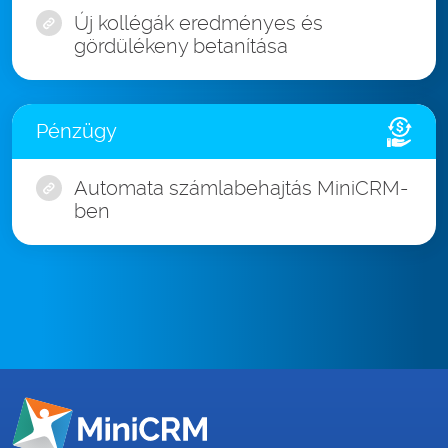
Új kollégák eredményes és
gördülékeny betanítása
Pénzügy
Automata számlabehajtás MiniCRM-
ben