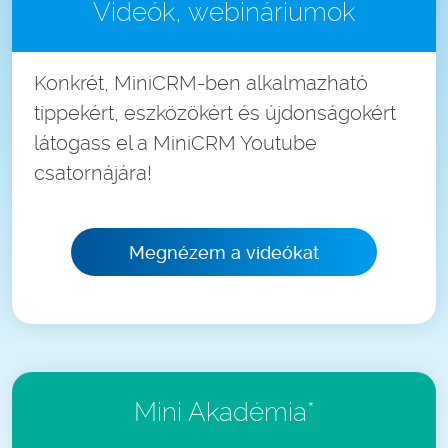
Videók, webináriumok
Konkrét, MiniCRM-ben alkalmazható
tippekért, eszközökért és újdonságokért
látogass el a MiniCRM Youtube
csatornájára!
Megnézem a videókat
Mini Akadémia*