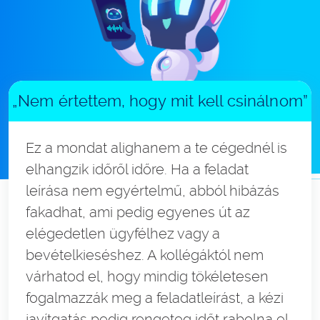
„Nem értettem, hogy mit kell csinálnom”
Ez a mondat alighanem a te cégednél is
elhangzik időről időre. Ha a feladat
leírása nem egyértelmű, abból hibázás
fakadhat, ami pedig egyenes út az
elégedetlen ügyfélhez vagy a
bevételkieséshez. A kollégáktól nem
várhatod el, hogy mindig tökéletesen
fogalmazzák meg a feladatleírást, a kézi
javítgatás pedig rengeteg időt rabolna el