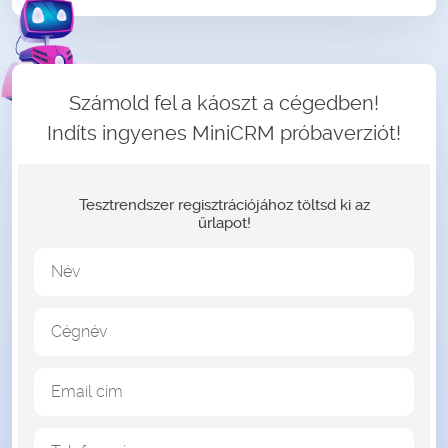
Számold fel a káoszt a cégedben!
Indíts ingyenes MiniCRM próbaverziót!
Tesztrendszer regisztrációjához töltsd ki az
űrlapot!
Név
Cégnév
Email cím