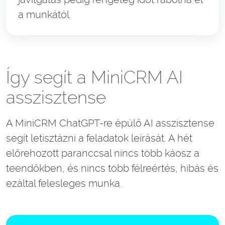
a munkától.
Így segít a MiniCRM AI
asszisztense
A MiniCRM ChatGPT-re épülő AI asszisztense
segít letisztázni a feladatok leírását. A hét
előrehozott paranccsal nincs több káosz a
teendőkben, és nincs több félreértés, hibás és
ezáltal felesleges munka.