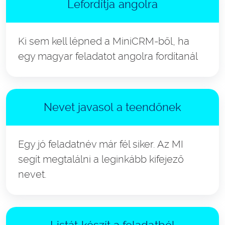
Lefordítja angolra
Ki sem kell lépned a MiniCRM-ből, ha
egy magyar feladatot angolra fordítanál
Nevet javasol a teendőnek
Egy jó feladatnév már fél siker. Az MI
segít megtalálni a leginkább kifejező
nevet.
Listát készít a feladatból