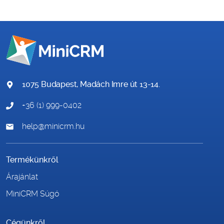
1075 Budapest, Madách Imre út 13-14.
+36 (1) 999-0402
help@minicrm.hu
Termékünkről
Árajánlat
MiniCRM Súgó
Cégünkről