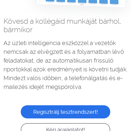
Kövesd a kollégáid munkáját bárhol,
bármikor
Az üzleti intelligencia eszközzel a vezetők
nemcsak az elvégzett és a folyamatban lévő
feladatokat, de az automatikusan frissülő
riportokkal azok eredményeit is követni tudják.
Mindezt valós időben, a telefonálgatás és e-
mailezés idejét megspórolva.
Regisztrálj tesztrendszert!
Kérj árajánlatot!