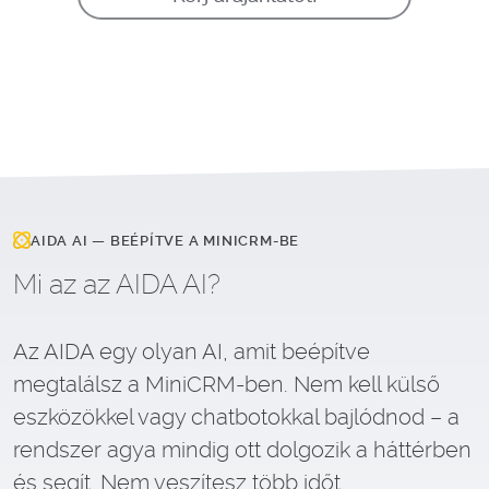
AIDA AI — BEÉPÍTVE A MINICRM-BE
Mi az az AIDA AI?
Az AIDA egy olyan AI, amit beépítve
megtalálsz a MiniCRM-ben. Nem kell külső
eszközökkel vagy chatbotokkal bajlódnod – a
rendszer agya mindig ott dolgozik a háttérben
és segít. Nem veszítesz több időt