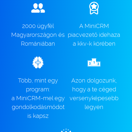
2000 ügyfél
A MiniCRM
Magyarországon és
piacvezető idehaza
Romániában
a kkv-k körében
Több, mint egy
Azon dolgozunk,
program:
hogy a te céged
a MiniCRM-mel egy
versenyképesebb
gondolkodásmódot
legyen
is kapsz