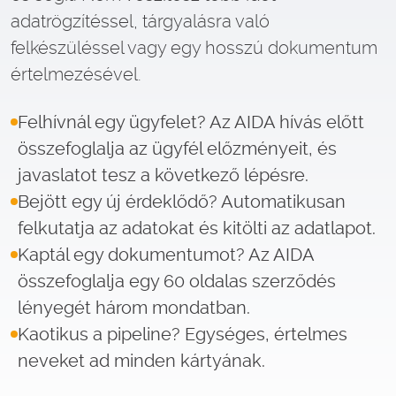
adatrögzítéssel, tárgyalásra való
felkészüléssel vagy egy hosszú dokumentum
értelmezésével.
Felhívnál egy ügyfelet? Az AIDA hívás előtt
összefoglalja az ügyfél előzményeit, és
javaslatot tesz a következő lépésre.
Bejött egy új érdeklődő? Automatikusan
felkutatja az adatokat és kitölti az adatlapot.
Kaptál egy dokumentumot? Az AIDA
összefoglalja egy 60 oldalas szerződés
lényegét három mondatban.
Kaotikus a pipeline? Egységes, értelmes
neveket ad minden kártyának.