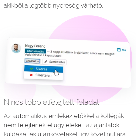
akikből a legtöbb nyereség várható.
Nincs több elfelejtett feladat
Az automatikus emlékeztetőkkel a kollégák
nem felejtenek el ügyfeleket, az ajánlatok
küldését és utánkövetését, így közel nullára