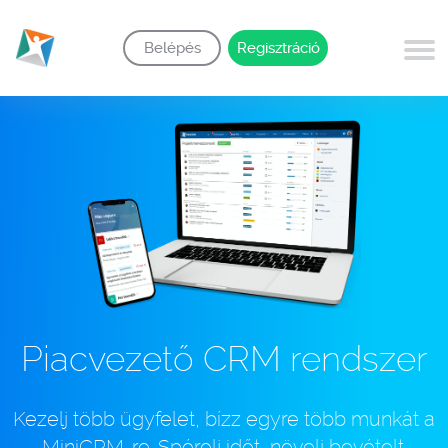
Belépés
Regisztráció
Piacvezető CRM rendszer
Kezelj több ügyfelet, bízz egyre több munkát a
MiniCRM-re. Spórolj időt, növelj bevételt.