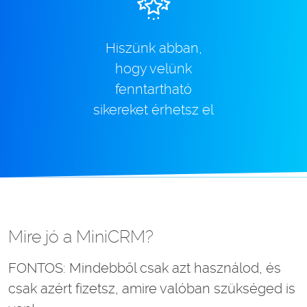
Hiszünk abban,
hogy velünk
fenntartható
sikereket érhetsz el
Mire jó a MiniCRM?
FONTOS: Mindebből csak azt használod, és
csak azért fizetsz, amire valóban szükséged is