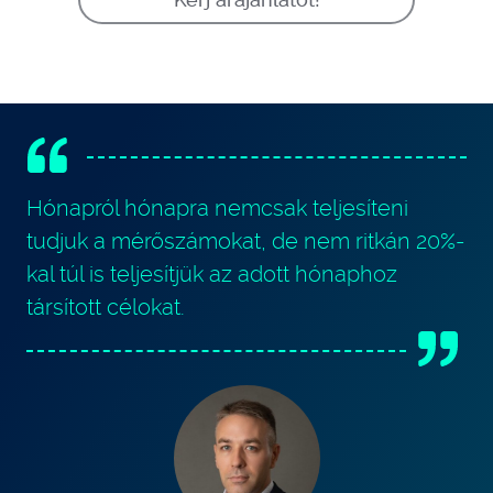
Hónapról hónapra nemcsak teljesíteni
tudjuk a mérőszámokat, de nem ritkán 20%-
kal túl is teljesítjük az adott hónaphoz
társított célokat.