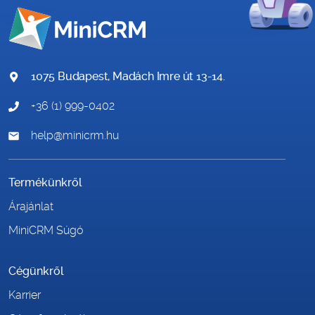
1075 Budapest, Madách Imre út 13-14.
+36 (1) 999-0402
help@minicrm.hu
Termékünkről
Árajánlat
MiniCRM Súgó
Cégünkről
Karrier