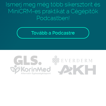
Ismerj meg még több sikersztorit és
MiniCRM-es praktikát a Cégépítők
Podcastben!
Tovább a Podcastre