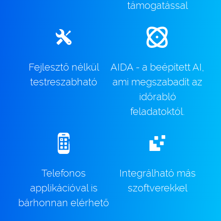
támogatással
Fejlesztő nélkül
AIDA - a beépített AI,
testreszabható
ami megszabadít az
időrabló
feladatoktól.
Telefonos
Integrálható más
applikációval is
szoftverekkel
bárhonnan elérhető