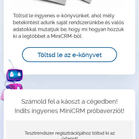
Töltsd le ingyenes e-könyvünket, ahol mély
betekintést adunk saját rendszerünkbe és valós
adatokkal mutatjuk be, hogy mi hogyan hozzuk
ki a legtöbbet a MiniCRM-ből.
Töltsd le az e-könyvet
Számold fel a káoszt a cégedben!
Indíts ingyenes MiniCRM próbaverziót!
Tesztrendszer regisztrációjához töltsd ki az
űrlapot!