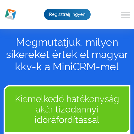
Regisztrálj ingyen
Megmutatjuk, milyen
sikereket értek el magyar
kkv-k a MiniCRM-mel
Kiemelkedő hatékonyság
akár
tizedannyi
időráfordítással