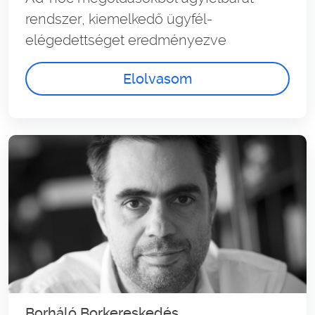
rendszer, kiemelkedő ügyfél-
elégedettséget eredményezve
Elolvasom
Borháló Borkereskedés