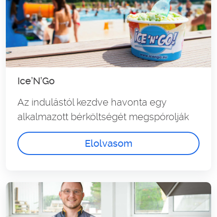
Ice’N’Go
Az indulástól kezdve havonta egy
alkalmazott bérköltségét megspórolják
Elolvasom