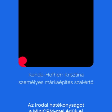
Kende-Hofherr Krisztina
személyes márkaépítés szakértő
Az irodai hatékonyságot
a MiniCRM-mel érjük el