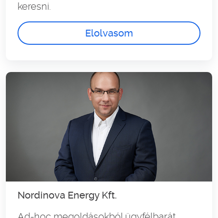
keresni.
Elolvasom
Nordinova Energy Kft.
Ad-hoc megoldásokból ügyfélbarát