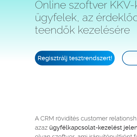
Online szoftver KKV-
ügyfelek, az érdeklő
teendők kezelésére
Regisztrálj tesztrendszert!
A CRM rövidítés customer relations
azaz
ügyfélkapcsolat-kezelést jele
olyan szoftver, ami irányítópultként 