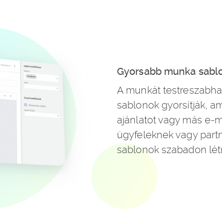
Gyorsabb munka sabl
A munkát testreszabh
sablonok gyorsítják, a
ajánlatot vagy más e-ma
ügyfeleknek vagy part
sablonok szabadon lét