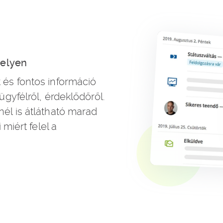
helyen
és fontos információ
gyfélről, érdeklődőről.
l is átlátható marad
miért felel a