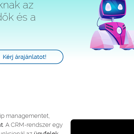
knak az
dők és a
Kérj árajánlatot!
hip managementet,
nt
. A CRM-rendszer egy
funkcionál az
ügyfelek,