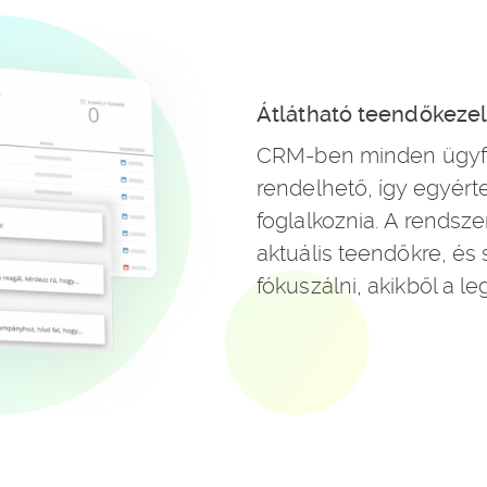
Átlátható teendőkezel
CRM-ben minden ügyfél
rendelhető, így egyérte
foglalkoznia. A rendsze
aktuális teendőkre, és 
fókuszálni, akikből a l