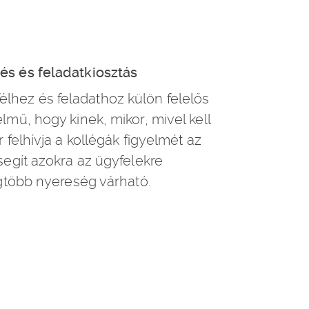
és és feladatkiosztás
hez és feladathoz külön felelős
lmű, hogy kinek, mikor, mivel kell
r felhívja a kollégák figyelmét az
segít azokra az ügyfelekre
egtöbb nyereség várható.