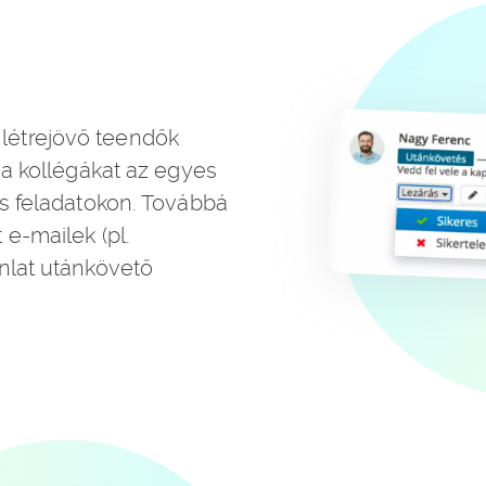
létrejövő teendők
 a kollégákat az egyes
os feladatokon. Továbbá
e-mailek (pl.
nlat utánkövető