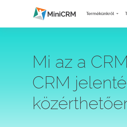
Termékünkről
Mi az a CRM
CRM jelent
közérthetőe