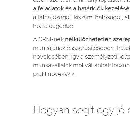
a feladatok és a határidők kezelés
átláthatóságot, kiszámíthatóságot, st
hoz a cégedbe.
A CRM-nek
nélkülözhetetlen szere
munkájának ésszerűsítésében, hat
növelésében. Így a személyzeti költ
munkavállalók motiváltabbak lesznek
profit növekszik.
Hogyan segít egy jó