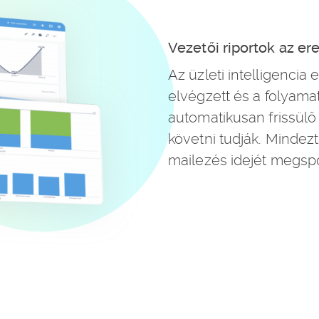
Vezetői riportok az 
Az üzleti intelligenci
elvégzett és a folyama
automatikusan frissülő
követni tudják. Mindezt
mailezés idejét megspó