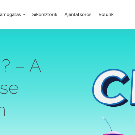
Támogatás
Sikersztorik
Ajánlatkérés
Rólunk
? – A
ése
n