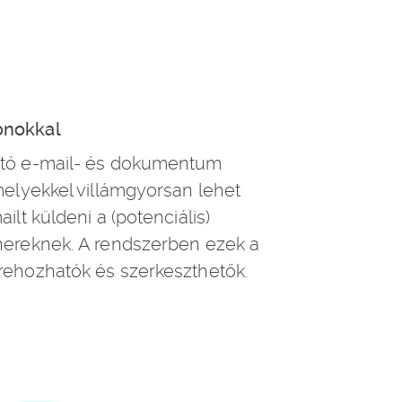
onokkal
ató e-mail- és dokumentum
melyekkel villámgyorsan lehet
ilt küldeni a (potenciális)
nereknek. A rendszerben ezek a
rehozhatók és szerkeszthetők.