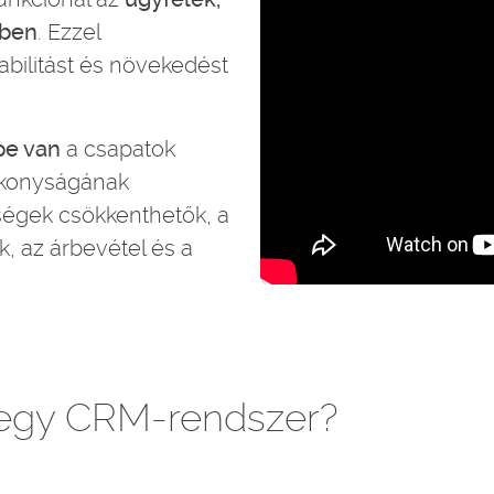
ében
. Ezzel
abilitást és növekedést
pe van
a csapatok
ékonyságának
ségek csökkenthetők, a
, az árbevétel és a
 egy CRM-rendszer?