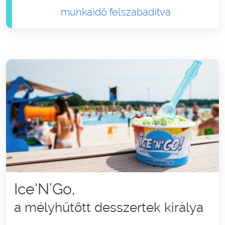
munkaidő felszabadítva
Ice’N’Go,
a mélyhűtött desszertek királya