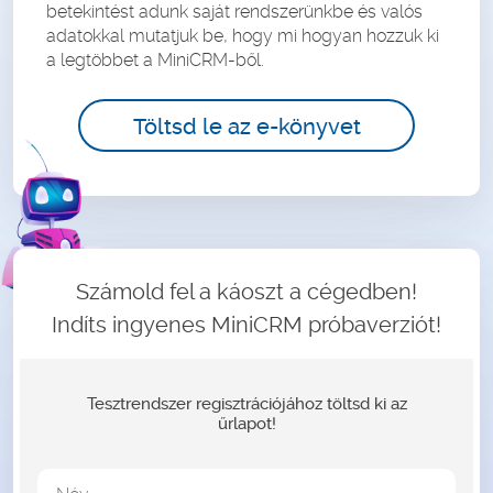
betekintést adunk saját rendszerünkbe és valós
adatokkal mutatjuk be, hogy mi hogyan hozzuk ki
a legtöbbet a MiniCRM-ből.
Töltsd le az e-könyvet
Számold fel a káoszt a cégedben!
Indíts ingyenes MiniCRM próbaverziót!
Tesztrendszer regisztrációjához töltsd ki az
űrlapot!