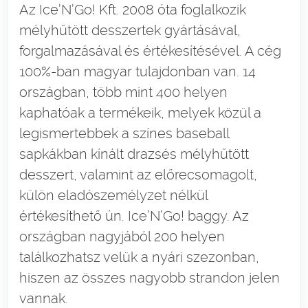
Az Ice’N’Go! Kft. 2008 óta foglalkozik
mélyhűtött desszertek gyártásával,
forgalmazásával és értékesítésével. A cég
100%-ban magyar tulajdonban van. 14
országban, több mint 400 helyen
kaphatóak a termékeik, melyek közül a
legismertebbek a színes baseball
sapkákban kínált drazsés mélyhűtött
desszert, valamint az előrecsomagolt,
külön eladószemélyzet nélkül
értékesíthető ún. Ice’N’Go! baggy. Az
országban nagyjából 200 helyen
találkozhatsz velük a nyári szezonban,
hiszen az összes nagyobb strandon jelen
vannak.