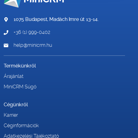
1075 Budapest, Madách Imre út 13-14.
+36 (1) 999-0402
help@minicrm.hu
Termékünkről
Árajánlat
MiniCRM Súgó
Cégünkről
Karrier
Céginformációk
Adatkezelési Tájékoztató