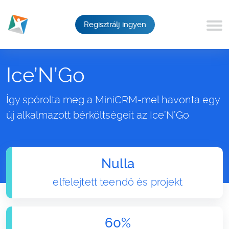
Regisztrálj ingyen
Ice’N’Go
Így spórolta meg a MiniCRM-mel havonta egy
új alkalmazott bérköltségeit az Ice’N’Go
Nulla
elfelejtett teendő és projekt
60%