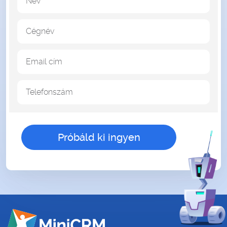
Név
Cégnév
Email cím
Telefonszám
gender