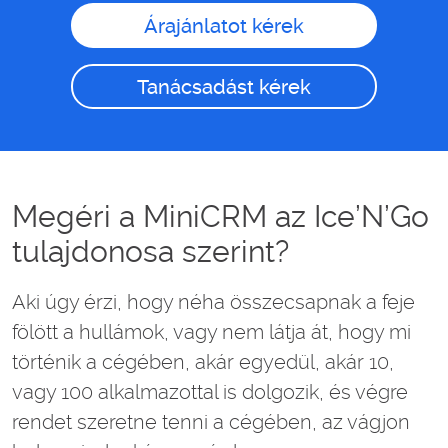
Árajánlatot kérek
Tanácsadást kérek
Megéri a MiniCRM az Ice’N’Go
tulajdonosa szerint?
Aki úgy érzi, hogy néha összecsapnak a feje
fölött a hullámok, vagy nem látja át, hogy mi
történik a cégében, akár egyedül, akár 10,
vagy 100 alkalmazottal is dolgozik, és végre
rendet szeretne tenni a cégében, az vágjon