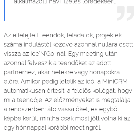
alkalmazotti havi fizetés töredékéért.”
Az elfelejtett teendők, feladatok, projektek
száma indulástól kezdve azonnal nullára esett
vissza az Ice’N’Go-nál. Egy meeting után
azonnal felveszik a teendőket az adott
partnerhez, akár hetekre vagy hónapokra
előre. Amikor pedig letelik az idő, a MiniCRM
automatikusan értesíti a felelős kollégát, hogy
mi a teendője. Az előzményeket is megtalálja
a rendszerben: átolvassa őket, és egyből
képbe kerül, mintha csak most jött volna ki az
egy hónnappal korábbi meetingről.