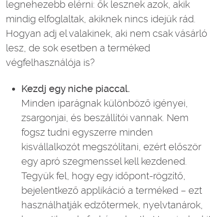
legnehezebb elérni: ők lesznek azok, akik
mindig elfoglaltak, akiknek nincs idejük rád.
Hogyan adj el valakinek, aki nem csak vásárló
lesz, de sok esetben a terméked
végfelhasználója is?
Kezdj egy niche piaccal.
Minden iparágnak különböző igényei,
zsargonjai, és beszállítói vannak. Nem
fogsz tudni egyszerre minden
kisvállalkozót megszólítani, ezért először
egy apró szegmenssel kell kezdened.
Tegyük fel, hogy egy időpont-rögzítő,
bejelentkező applikáció a terméked – ezt
használhatják edzőtermek, nyelvtanárok,