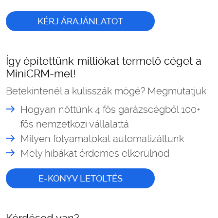
KÉRJ ÁRAJÁNLATOT
Így építettünk milliókat termelő céget a
MiniCRM-mel!
Betekintenél a kulisszák mögé? Megmutatjuk:
Hogyan nőttünk 4 fős garázscégből 100+
fős nemzetközi vállalattá
Milyen folyamatokat automatizáltunk
Mely hibákat érdemes elkerülnöd
E-KÖNYV LETÖLTÉS