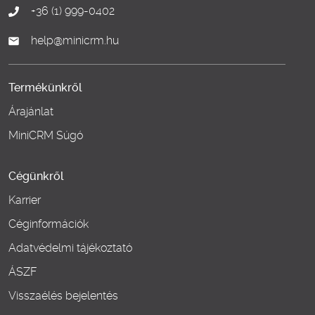
+36 (1) 999-0402
help@minicrm.hu
Termékünkről
Árajánlat
MiniCRM Súgó
Cégünkről
Karrier
Céginformációk
Adatvédelmi tájékoztató
ÁSZF
Visszaélés bejelentés