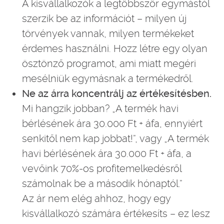
A kisvállalkozók a legtöbbször egymástól
szerzik be az információt – milyen új
törvények vannak, milyen termékeket
érdemes használni. Hozz létre egy olyan
ösztönző programot, ami miatt megéri
mesélniük egymásnak a termékedről.
Ne az árra koncentrálj az értékesítésben.
Mi hangzik jobban? „A termék havi
bérlésének ára 30.000 Ft + áfa, ennyiért
senkitől nem kap jobbat!”, vagy „A termék
havi bérlésének ára 30.000 Ft + áfa, a
vevőink 70%-os profitemelkedésről
számolnak be a második hónaptól.”
Az ár nem elég ahhoz, hogy egy
kisvállalkozó számára értékesíts – ez lesz