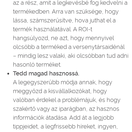
az a rész, amit a legkevésbé fog kedvelni a
termékedben. Arra van szüksége, hogy
lássa, számszerűsítve, hova juthat el a
termék használatával. A ROI-t
hangsúlyozd, ne azt, hogy mennyivel
olcsóbb a terméked a versenytársaidénál
– mindig lesz valaki, aki olcsóbban tud adni
hasonló terméket.
Tedd magad hasznossá.
A legegyszerűbb módja annak, hogy
meggyőzd a kisvállalkozókat, hogy
valóban érdekel a problémájuk, és hogy
szakértő vagy az iparágban, az hasznos
információk átadása. Add át a legjobb
tippjeidet, a legfrissebb híreket, ingyen,