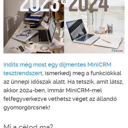
Indíts még most egy díjmentes MiniCRM
tesztrendszert
, ismerkedj meg a funkciókkal
az ünnepi időszak alatt. Ha tetszik, amit látsz,
akkor 2024-ben, immár MiniCRM-mel
felfegyverkezve vethetsz véget az állandó
gyomorgörcsnek!
Mi a célod ma?