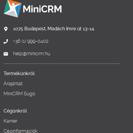
1075 Budapest, Madách Imre út 13-14.
+36 (1) 999-0402
help@minicrm.hu
Termékünkről
Árajánlat
MiniCRM Súgó
Cégünkről
Karrier
Céginformációk