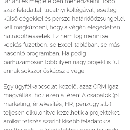
tartani és megfelelően menedzselni. Több
száz feladattal, tucatnyi kollégával, esetleg
külső cégekkel és persze határidődzsungellel
kell megküzdeni, hogy a végén elégedetten
hátradőlhessetek. Ez nem fog menni se
kockás füzetben, se Excel-táblában, se más
hasonló programban. Ha pedig
párhuzamosan több ilyen nagy projekt is fut,
annak sokszor őskáosz a vége.
Egy ügyfélkapcsolat-kezelő, azaz CRM igazi
megváltást hoz ezen a téren! A csapatok (pl.
marketing, értékesítés, HR, pénzügy stb.)
teljesen elkülönítve kezelhetik a projekteket,
amiket tetszés szerint kisebb feladatokra
bonthatnak – a feladatokhoz pedig határidőt