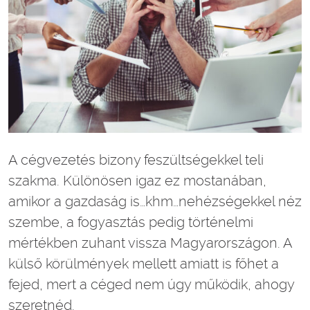
A cégvezetés bizony feszültségekkel teli
szakma. Különösen igaz ez mostanában,
amikor a gazdaság is…khm…nehézségekkel néz
szembe, a fogyasztás pedig történelmi
mértékben zuhant vissza Magyarországon. A
külső körülmények mellett amiatt is főhet a
fejed, mert a céged nem úgy működik, ahogy
szeretnéd.