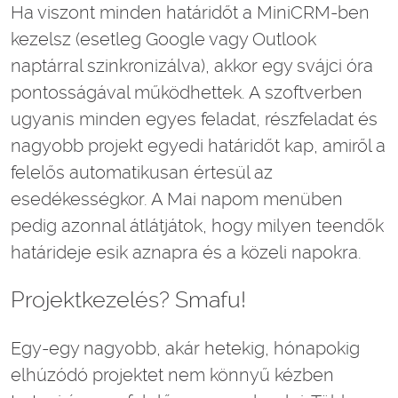
Ha viszont minden határidőt a MiniCRM-ben
kezelsz (esetleg Google vagy Outlook
naptárral szinkronizálva), akkor egy svájci óra
pontosságával működhettek. A szoftverben
ugyanis minden egyes feladat, részfeladat és
nagyobb projekt egyedi határidőt kap, amiről a
felelős automatikusan értesül az
esedékességkor. A Mai napom menüben
pedig azonnal átlátjátok, hogy milyen teendők
határideje esik aznapra és a közeli napokra.
Projektkezelés? Smafu!
Egy-egy nagyobb, akár hetekig, hónapokig
elhúzódó projektet nem könnyű kézben