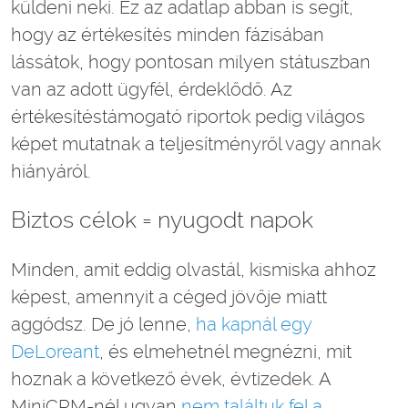
küldeni neki. Ez az adatlap abban is segít,
hogy az értékesítés minden fázisában
lássátok, hogy pontosan milyen státuszban
van az adott ügyfél, érdeklődő. Az
értékesítéstámogató riportok pedig világos
képet mutatnak a teljesítményről vagy annak
hiányáról.
Biztos célok = nyugodt napok
Minden, amit eddig olvastál, kismiska ahhoz
képest, amennyit a céged jövője miatt
aggódsz. De jó lenne,
ha kapnál egy
DeLoreant
, és elmehetnél megnézni, mit
hoznak a következő évek, évtizedek. A
MiniCRM-nél ugyan
nem találtuk fel a