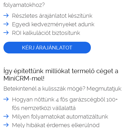
folyamatokhoz?
Részletes árajánlatot készítünk
Egyedi kedvezményeket adunk
ROI kalkulációt biztosítunk
KÉRJ ÁRAJÁNLATOT
Így építettünk milliókat termelő céget a
MiniCRM-mel!
Betekintenél a kulisszák mögé? Megmutatjuk:
Hogyan nőttünk 4 fős garázscégből 100+
fős nemzetközi vállalattá
Milyen folyamatokat automatizáltunk
Mely hibákat érdemes elkerülnöd