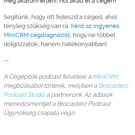
Meg akarom érteni, hol akad el a cégem
Segítünk, hogy ott fejleszd a céged, ahol
tényleg szükség van rá.
Kérd az ingyenes
MiniCRM cégdiagnózist
, hogy ne többet
dolgozzatok, hanem hatékonyabban!
—
A Cégépítők podcast felvétele a
MiniCRM
megbízásából történik, melyben a
Brocasterz
Podcast Stúdió
a partnerünk. Az adások
menedzsmentjét a Brocasterz Podcast
Ügynökség csapata végzi.