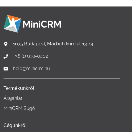
1075 Budapest, Madách Imre út 13-14.
+36 (1) 999-0402
help@minicrm.hu
Termékünkről
Árajánlat
MiniCRM Súgó
Cégünkről