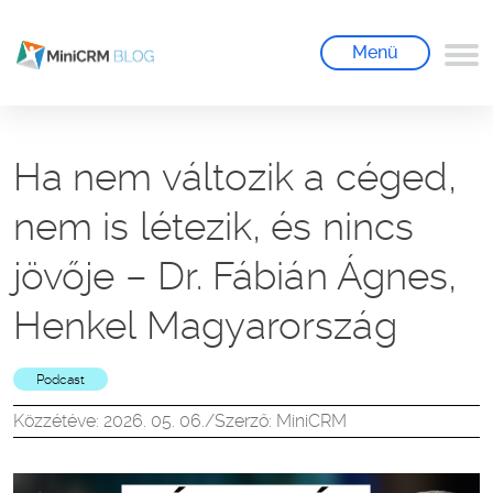
Menü
Ha nem változik a céged,
nem is létezik, és nincs
jövője – Dr. Fábián Ágnes,
Henkel Magyarország
Podcast
Közzétéve: 2026. 05. 06.
/
Szerző: MiniCRM