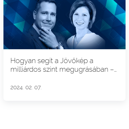
Hogyan segít a Jövőkép a
milliárdos szint megugrásában –
Kiss Nikoletta és Vásárhelyi
Botond
2024. 02. 07.