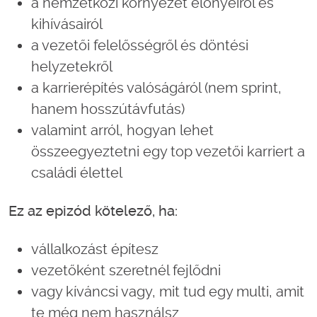
a nemzetközi környezet előnyeiről és
kihívásairól
a vezetői felelősségről és döntési
helyzetekről
a karrierépítés valóságáról (nem sprint,
hanem hosszútávfutás)
valamint arról, hogyan lehet
összeegyeztetni egy top vezetői karriert a
családi élettel
Ez az epizód kötelező, ha:
vállalkozást építesz
vezetőként szeretnél fejlődni
vagy kíváncsi vagy, mit tud egy multi, amit
te még nem használsz