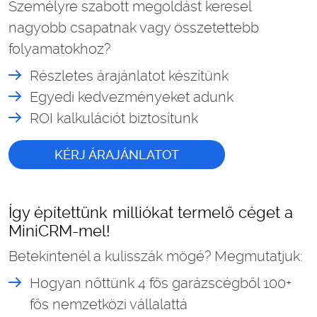
Személyre szabott megoldást keresel
nagyobb csapatnak vagy összetettebb
folyamatokhoz?
Részletes árajánlatot készítünk
Egyedi kedvezményeket adunk
ROI kalkulációt biztosítunk
KÉRJ ÁRAJÁNLATOT
Így építettünk milliókat termelő céget a
MiniCRM-mel!
Betekintenél a kulisszák mögé? Megmutatjuk:
Hogyan nőttünk 4 fős garázscégből 100+
fős nemzetközi vállalattá