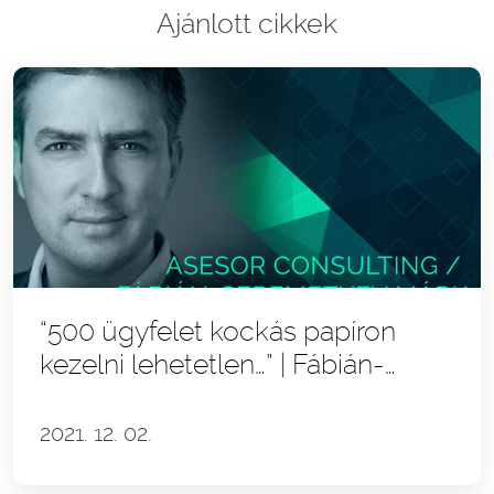
Ajánlott cikkek
“500 ügyfelet kockás papíron
kezelni lehetetlen…” | Fábián-
Seremetyev Márk & az Asesor
story
2021. 12. 02.