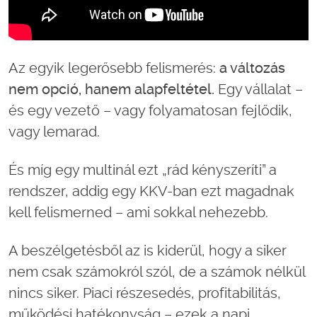
Az egyik legerősebb felismerés:
a változás
nem opció, hanem alapfeltétel.
Egy vállalat –
és egy vezető – vagy folyamatosan fejlődik,
vagy lemarad.
És míg egy multinál ezt „rád kényszeríti” a
rendszer, addig egy KKV-ban ezt magadnak
kell felismerned – ami sokkal nehezebb.
A beszélgetésből az is kiderül, hogy a siker
nem csak számokról szól, de a számok nélkül
nincs siker. Piaci részesedés, profitabilitás,
működési hatékonyság – ezek a napi