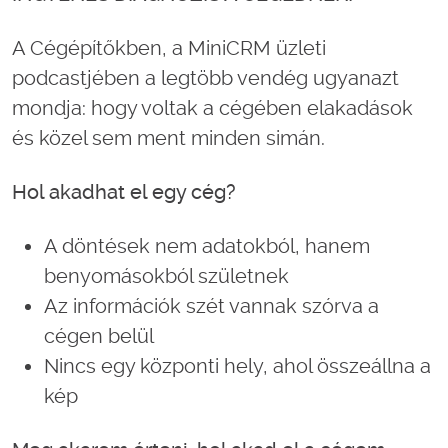
A Cégépítőkben, a MiniCRM üzleti
podcastjében a legtöbb vendég ugyanazt
mondja: hogy voltak a cégében elakadások
és közel sem ment minden simán.
Hol akadhat el egy cég?
A döntések nem adatokból, hanem
benyomásokból születnek
Az információk szét vannak szórva a
cégen belül
Nincs egy központi hely, ahol összeállna a
kép