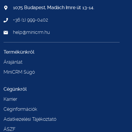
1075 Budapest, Madách Imre út 13-14.
+36 (1) 999-0402
help@minicrm.hu
Termékünkről
Árajánlat
MiniCRM Súgó
Cégünkről
Karrier
Céginformációk
Adatkezelési Tájékoztató
ÁSZF