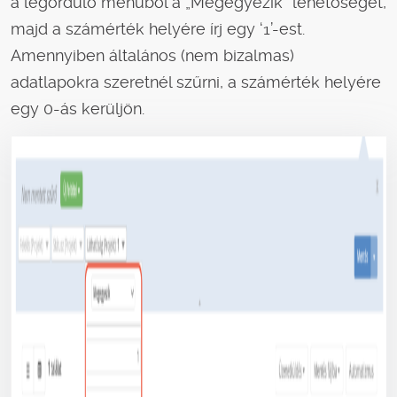
a legördülő menüből a „Megegyezik” lehetőséget,
majd a számérték helyére írj egy ‘1’-est.
Amennyiben általános (nem bizalmas)
adatlapokra szeretnél szűrni, a számérték helyére
egy 0-ás kerüljön.