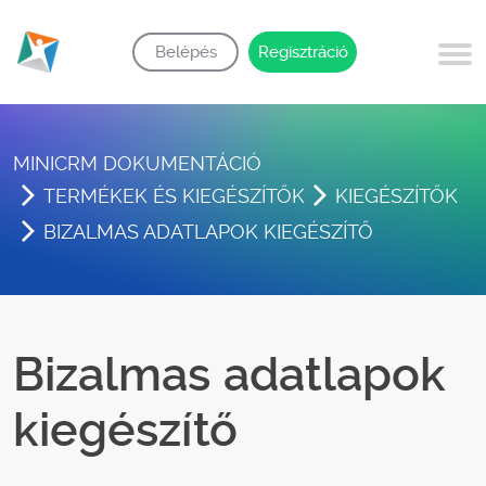
Belépés
Regisztráció
MINICRM DOKUMENTÁCIÓ
TERMÉKEK ÉS KIEGÉSZÍTŐK
KIEGÉSZÍTŐK
BIZALMAS ADATLAPOK KIEGÉSZÍTŐ
Bizalmas adatlapok
kiegészítő