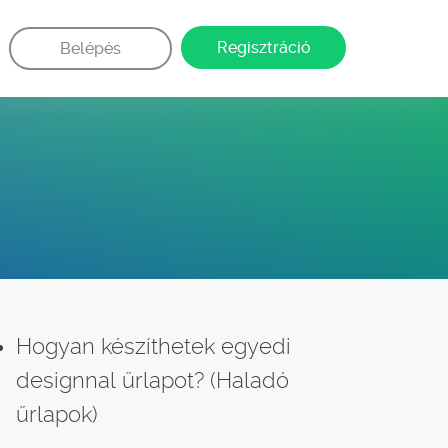
Regisztráció
Belépés
Hogyan készíthetek egyedi
designnal űrlapot? (Haladó
űrlapok)