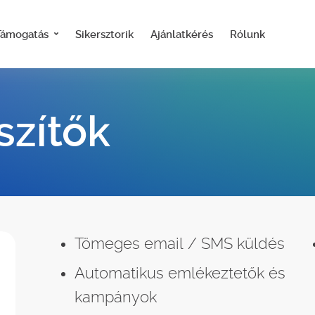
Támogatás
Sikersztorik
Ajánlatkérés
Rólunk
szítők
Tömeges email / SMS küldés
Automatikus emlékeztetők és
kampányok