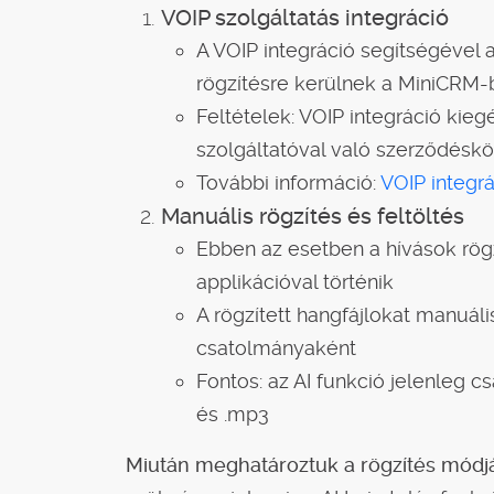
VOIP szolgáltatás integráció
A VOIP integráció segítségével 
rögzítésre kerülnek a MiniCRM-
Feltételek: VOIP integráció kieg
szolgáltatóval való szerződéskö
További információ:
VOIP integr
Manuális rögzítés és feltöltés
Ebben az esetben a hívások rög
applikációval történik
A rögzített hangfájlokat manuál
csatolmányaként
Fontos: az AI funkció jelenleg c
és .mp3
Miután meghatároztuk a rögzítés módjá