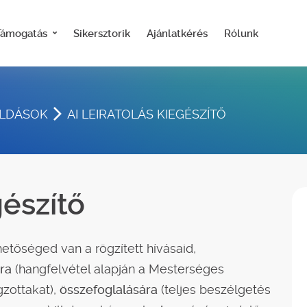
Támogatás
Sikersztorik
Ajánlatkérés
Rólunk
OLDÁSOK
AI LEIRATOLÁS KIEGÉSZÍTŐ
gészítő
hetőséged van a rögzített hívásaid,
ra
(hangfelvétel alapján a Mesterséges
gzottakat),
összefoglalására
(teljes beszélgetés