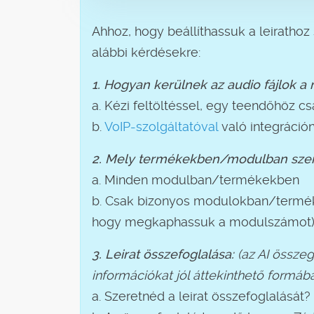
Ahhoz, hogy beállíthassuk a leirathoz 
alábbi kérdésekre:
1. Hogyan kerülnek az audio fájlok a
a. Kézi feltöltéssel, egy teendőhöz cs
b.
VoIP-szolgáltatóval
való integráción
2. Mely termékekben/modulban szere
a. Minden modulban/termékekben
b. Csak bizonyos modulokban/termék
hogy megkaphassuk a modulszámot
3. Leirat összefoglalása:
(az AI összeg
információkat jól áttekinthető formáb
a. Szeretnéd a leirat összefoglalását