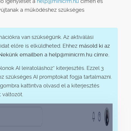
ció igénylését a
help@minicrm.hu
címen és
 nyújtanak a működéshez szükséges
ációkra van szükségünk. Az aktiválási
dat előre is elküldheted. Ehhez
másold ki az
el Nekünk emailben a help@minicrm.hu címre.
onok AI leiratoláshoz” kiterjesztés. Ezzel 3
oz szükséges AI promptokat fogja tartalmazni.
 gombra kattintva olvasd el a kiterjesztés
 változót.