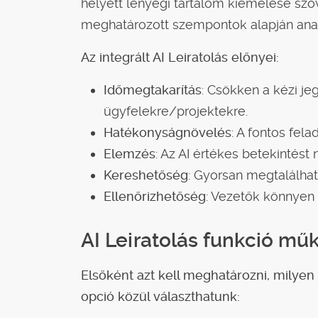
helyett lényegi tartalom kiemelése szö
meghatározott szempontok alapján analíz
Az integrált AI Leiratolás előnyei:
Időmegtakarítás
: Csökken a kézi jeg
ügyfelekre/projektekre.
Hatékonyságnövelés
: A fontos fela
Elemzés
: Az AI értékes betekintést
Kereshetőség
: Gyorsan megtalálha
Ellenőrizhetőség
: Vezetők könnyen 
AI Leiratolás funkció mű
Elsőként azt kell meghatározni, milyen
opció közül választhatunk: