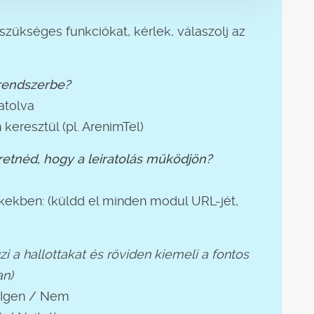
szükséges funkciókat, kérlek, válaszolj az
 rendszerbe?
atolva
 keresztül (pl. ArenimTel)
tnéd, hogy a leiratolás működjön?
ekben: (küldd el minden modul URL-jét,
)
zi a hallottakat és röviden kiemeli a fontos
an)
? Igen / Nem