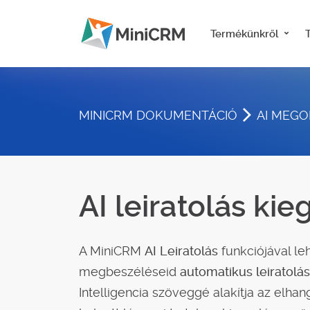
Termékünkről
MINICRM DOKUMENTÁCIÓ
AI MEG
AI leiratolás kie
A MiniCRM
AI Leiratolás
funkciójával le
megbeszéléseid
automatikus leiratolás
Intelligencia szöveggé alakítja az elhan