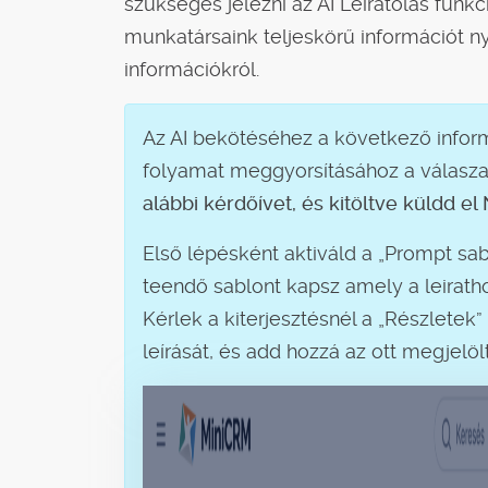
szükséges jelezni az AI Leiratolás funk
munkatársaink teljeskörű információt
információkról.
Az AI bekötéséhez a következő inform
folyamat meggyorsításához a válaszai
alábbi kérdőívet, és kitöltve küldd 
Első lépésként aktiváld a „Prompt sabl
teendő sablont kapsz amely a leirath
Kérlek a kiterjesztésnél a „Részletek”
leírását, és add hozzá az ott megjelölt