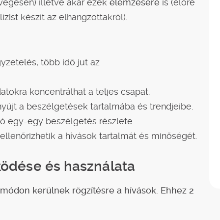
vegesen) illetve akár ezek
elemzésére
is (előre
ist készít az elhangzottakról).
yzetelés, több idő jut az
datokra koncentrálhat a teljes csapat.
 nyújt a beszélgetések tartalmába és trendjeibe.
tó egy-egy beszélgetés részlete.
ellenőrizhetik a hívások tartalmát és minőségét.
ködése és használata
 módon kerülnek rögzítésre a hívások. Ehhez 2