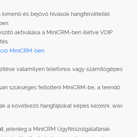
a kimenő és bejövő hívások hangfelvétellel
ben.
észítő aktiválása a MiniCRM-ben illetve VOIP
tés
áció MiniCRM-ben
zítése valamilyen telefonos vagy számítógépes
isan szükséges feltölteni MiniCRM-be, a teendő
sak a következő hangfájlokat képes kezelni: .wav
t,
jelenleg a MiniCRM Ügyfélszolgálatának