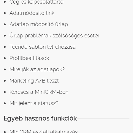
Cég és kapcsolattartó
Adatmódosító link
Adatlap módosító űrlap
Űrlap problémák szélsőséges esetei
Teendő sablon létrehozása
Profilbeállítások
Mire jók az adatlapok?
Marketing A/B teszt
Keresés a MiniCRM-ben
Mit jelent a státusz?
Egyéb hasznos funkciók
MiniCRM asztali alkalmazás