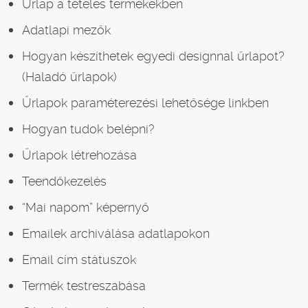
Űrlap a tételes termékekben
Adatlapi mezők
Hogyan készíthetek egyedi designnal űrlapot?
(Haladó űrlapok)
Űrlapok paraméterezési lehetősége linkben
Hogyan tudok belépni?
Űrlapok létrehozása
Teendőkezelés
“Mai napom” képernyő
Emailek archiválása adatlapokon
Email cím státuszok
Termék testreszabása