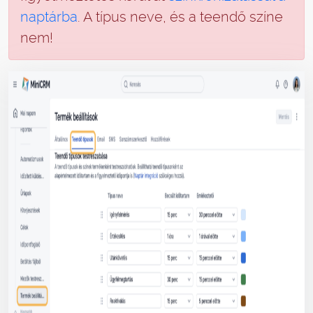
naptárba
. A típus neve, és a teendő színe
nem!