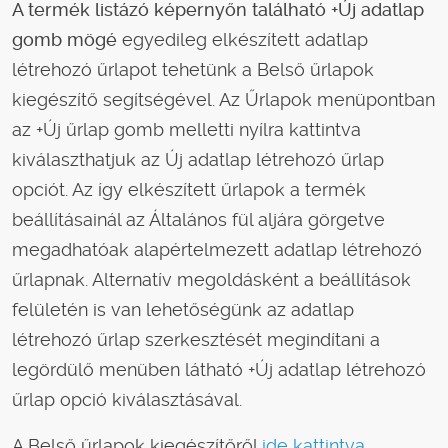
A termék listázó képernyőn található +Új adatlap
gomb mögé
egyedileg elkészített adatlap
létrehozó űrlapot tehetünk a Belső űrlapok
kiegészítő segítségével. Az Űrlapok menüpontban
az +Új űrlap gomb melletti nyílra kattintva
kiválaszthatjuk az Új adatlap létrehozó űrlap
opciót. Az így elkészített űrlapok a termék
beállításainál az Általános fül aljára görgetve
megadhatóak alapértelmezett adatlap létrehozó
űrlapnak. Alternatív megoldásként a beállítások
felületén is van lehetőségünk az adatlap
létrehozó űrlap szerkesztését megindítani a
legördülő menüben látható +Új adatlap létrehozó
űrlap opció kiválasztásával.
A Belső űrlapok kiegészítőről
ide kattintva