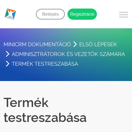
Belépés
Regisztráció
MINICRM DOKUMENTÁCIÓ
ELSŐ LÉPÉSEK
ADMINISZTRÁTOROK ÉS VEZETŐK SZÁMÁRA
TERMÉK TESTRESZABÁSA
Termék
testreszabása