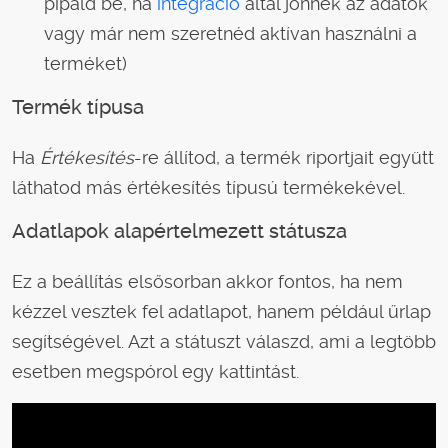
pipáld be, ha
integráció
által jönnek az adatok
vagy már nem szeretnéd aktívan használni a
terméket)
Termék típusa
Ha
Értékesítés
-re állítod, a termék riportjait együtt
láthatod más értékesítés típusú termékekével.
Adatlapok alapértelmezett státusza
Ez a beállítás elsősorban akkor fontos, ha nem
kézzel vesztek fel adatlapot, hanem például űrlap
segítségével. Azt a státuszt válaszd, ami a legtöbb
esetben megspórol egy kattintást.