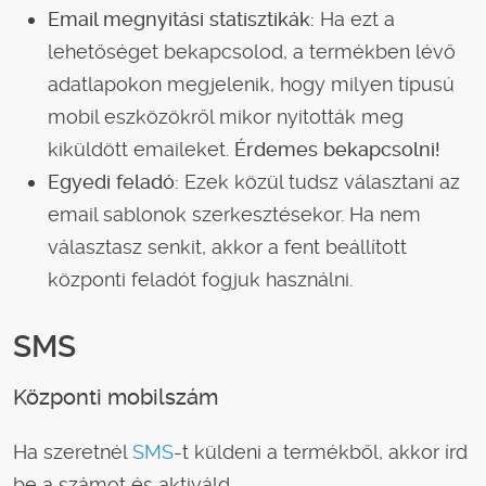
Email megnyitási statisztikák:
Ha ezt a
lehetőséget bekapcsolod, a termékben lévő
adatlapokon megjelenik, hogy milyen típusú
mobil eszközökről mikor nyitották meg
kiküldött emaileket.
Érdemes bekapcsolni!
Egyedi feladó:
Ezek közül tudsz választani az
email sablonok szerkesztésekor. Ha nem
választasz senkit, akkor a fent beállított
központi feladót fogjuk használni.
SMS
Központi mobilszám
Ha szeretnél
SMS
-t küldeni a termékből, akkor írd
be a számot és aktiváld.