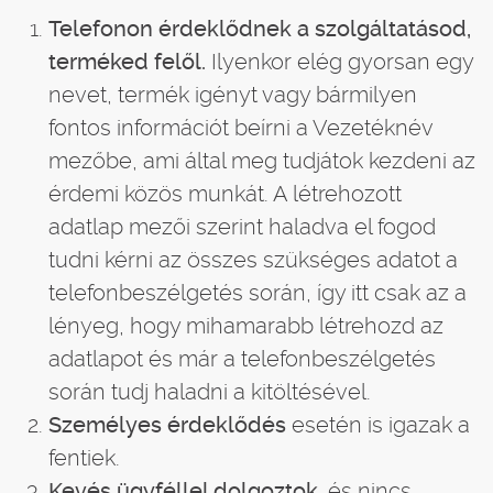
Telefonon érdeklődnek a szolgáltatásod,
terméked felől.
Ilyenkor elég gyorsan egy
nevet, termék igényt vagy bármilyen
fontos információt beírni a Vezetéknév
mezőbe, ami által meg tudjátok kezdeni az
érdemi közös munkát. A létrehozott
adatlap mezői szerint haladva el fogod
tudni kérni az összes szükséges adatot a
telefonbeszélgetés során, így itt csak az a
lényeg, hogy mihamarabb létrehozd az
adatlapot és már a telefonbeszélgetés
során tudj haladni a kitöltésével.
Személyes érdeklődés
esetén is igazak a
fentiek.
Kevés ügyféllel dolgoztok,
és nincs