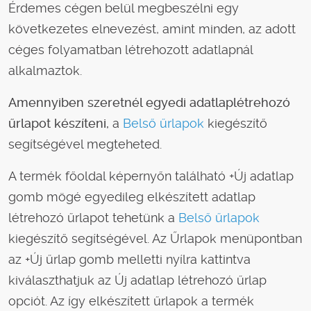
Érdemes cégen belül megbeszélni egy
következetes elnevezést, amint minden, az adott
céges folyamatban létrehozott adatlapnál
alkalmaztok.
Amennyiben szeretnél egyedi adatlaplétrehozó
űrlapot készíteni,
a
Belső űrlapok
kiegészítő
segítségével megteheted.
A termék főoldal képernyőn található +Új adatlap
gomb mögé egyedileg elkészített adatlap
létrehozó űrlapot tehetünk a
Belső űrlapok
kiegészítő segítségével. Az Űrlapok menüpontban
az +Új űrlap gomb melletti nyílra kattintva
kiválaszthatjuk az Új adatlap létrehozó űrlap
opciót. Az így elkészített űrlapok a termék