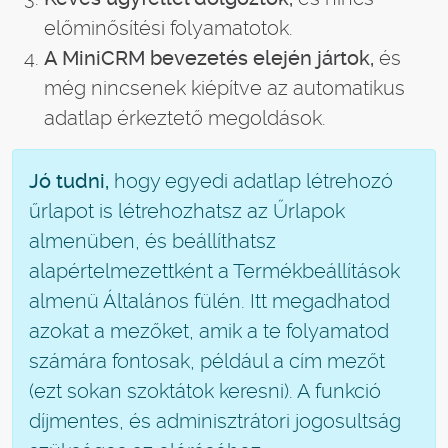
előminősítési folyamatotok.
A MiniCRM bevezetés elején jártok,
és
még nincsenek kiépítve az automatikus
adatlap érkeztető megoldások.
Jó tudni,
hogy egyedi adatlap létrehozó
űrlapot is létrehozhatsz az Űrlapok
almenüben, és beállíthatsz
alapértelmezettként a Termékbeállítások
almenü Általános fülén. Itt megadhatod
azokat a mezőket, amik a te folyamatod
számára fontosak, például a cím mezőt
(ezt sokan szoktátok keresni). A funkció
díjmentes, és adminisztrátori jogosultság