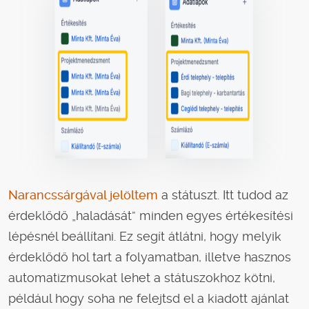
Narancssárgával jelöltem
a státuszt. Itt tudod az
érdeklődő „haladását” minden egyes értékesítési
lépésnél beállítani. Ez segít átlátni, hogy melyik
érdeklődő hol tart a folyamatban, illetve hasznos
automatizmusokat lehet a státuszokhoz kötni,
például hogy soha ne felejtsd el a kiadott ajánlat