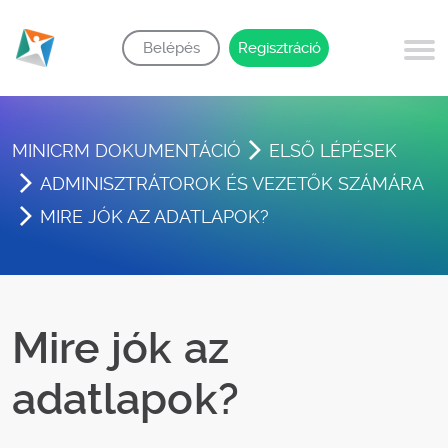
Belépés
Regisztráció
MINICRM DOKUMENTÁCIÓ
ELSŐ LÉPÉSEK
ADMINISZTRÁTOROK ÉS VEZETŐK SZÁMÁRA
MIRE JÓK AZ ADATLAPOK?
Mire jók az
adatlapok?