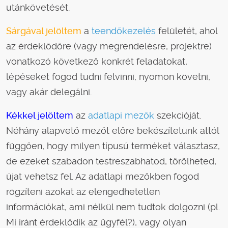
utánkövetését.
Sárgával jelöltem
a
teendőkezelés
felületét, ahol
az érdeklődőre (vagy megrendelésre, projektre)
vonatkozó következő konkrét feladatokat,
lépéseket fogod tudni felvinni, nyomon követni,
vagy akár delegálni.
Kékkel jelöltem
az
adatlapi mezők
szekcióját.
Néhány alapvető mezőt előre bekészítetünk attól
függően, hogy milyen típusú terméket választasz,
de ezeket szabadon testreszabhatod, törölheted,
újat vehetsz fel. Az adatlapi mezőkben fogod
rögzíteni azokat az elengedhetetlen
információkat, ami nélkül nem tudtok dolgozni (pl.
Mi iránt érdeklődik az ügyfél?), vagy olyan