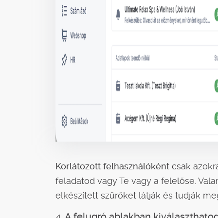
Korlátozott felhasználóként
csak azokra
feladatod vagy Te vagy a felelőse. Valam
elkészített szűrőket látják és tudják meg
4. A felugró ablakban kiválaszthato