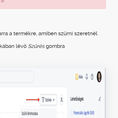
i!
arra a termékre, amiben szűrni szeretnél
arkában lévő
Szűrés
gombra