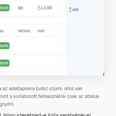
 az adatlapokra tudsz szűrni, ahol van
int a korlátozott felhasználók csak az általuk
nyitni.
d, hogy szeretnéd-e Aida segítségével