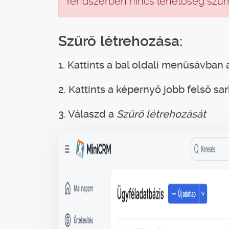
rendszerben nincs lehetőség szűrn
Szűrő létrehozása:
1. Kattints a bal oldali menüsávban 
2. Kattints a képernyő jobb felső s
3. Válaszd a
Szűrő létrehozását