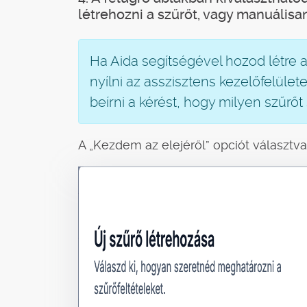
létrehozni a szűrőt, vagy manuálisa
Ha Aida segítségével hozod létre a
nyílni az asszisztens kezelőfelület
beírni a kérést, hogy milyen szűrőt 
A „Kezdem az elejéről” opciót választva,