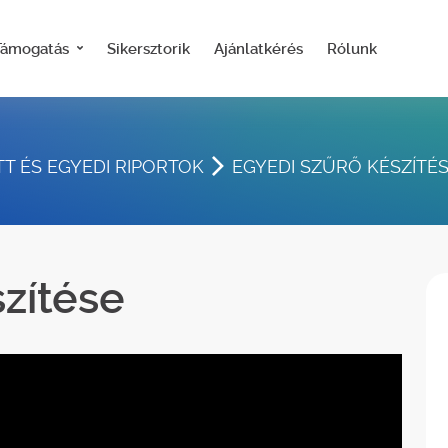
Támogatás
Sikersztorik
Ajánlatkérés
Rólunk
TT ÉS EGYEDI RIPORTOK
EGYEDI SZŰRŐ KÉSZÍTÉ
szítése