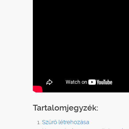
Tartalomjegyzék:
Szűrő létrehozása