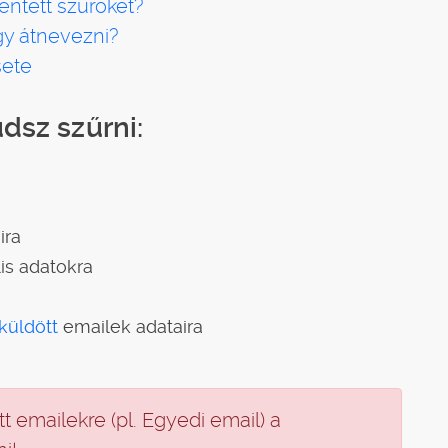
ntett szűrőket?
gy átnevezni?
sete
dsz szűrni:
ira
lis adatokra
küldött
emailek adataira
t emailekre (pl. Egyedi email) a