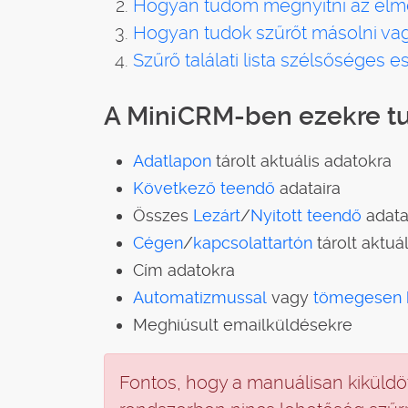
Hogyan tudom megnyitni az elme
Hogyan tudok szűrőt másolni va
Szűrő találati lista szélsőséges e
A MiniCRM-ben ezekre tu
Adatlapon
tárolt aktuális adatokra
Következő teendő
adataira
Összes
Lezárt
/
Nyitott teendő
adata
Cégen
/
kapcsolattartón
tárolt aktuá
Cím adatokra
Automatizmussal
vagy
tömegesen 
Meghiúsult emailküldésekre
Fontos, hogy a manuálisan kiküldöt