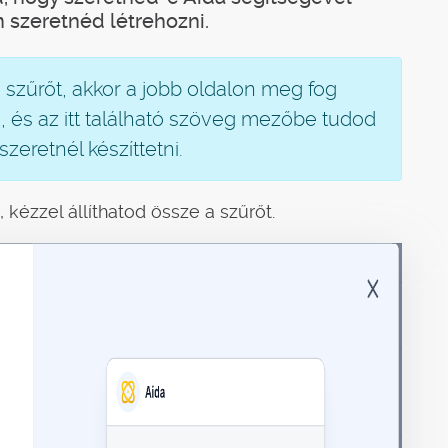
n szeretnéd létrehozni.
 szűrőt, akkor a jobb oldalon meg fog
e, és az itt található szöveg mezőbe tudod
szeretnél készíttetni.
 kézzel állíthatod össze a szűrőt.