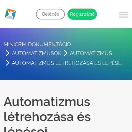
Belépés
Regisztráció
MINICRM DOKUMENTÁCIÓ
AUTOMATIZMUSOK
AUTOMATIZMUS
AUTOMATIZMUS LÉTREHOZÁSA ÉS LÉPÉSEI
Automatizmus
létrehozása és
lépései