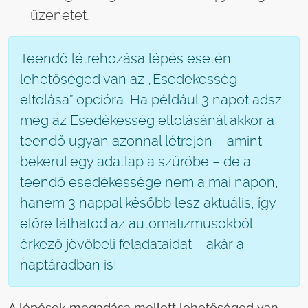
üzenetet.
Teendő létrehozása lépés esetén
lehetőséged van az „Esedékesség
eltolása” opcióra. Ha például 3 napot adsz
meg az Esedékesség eltolásánál akkor a
teendő ugyan azonnal létrejön – amint
bekerül egy adatlap a szűrőbe – de a
teendő esedékessége nem a mai napon,
hanem 3 nappal később lesz aktuális, így
előre láthatod az automatizmusokból
érkező jövőbeli feladataidat – akár a
naptáradban is!
A lépések megadása mellett lehetőséged van: