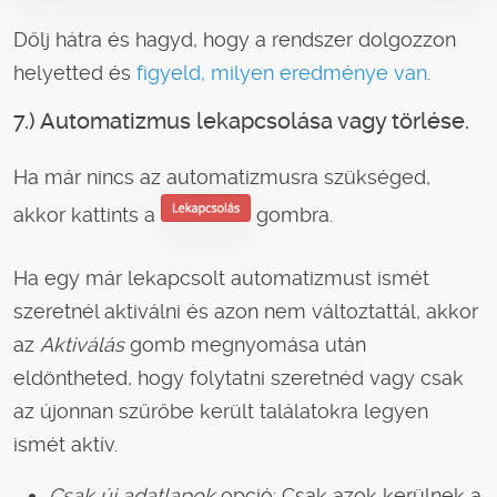
Dőlj hátra és hagyd, hogy a rendszer dolgozzon
helyetted és
figyeld, milyen eredménye van
.
7.) Automatizmus lekapcsolása vagy törlése.
Ha már nincs az automatizmusra szükséged,
akkor kattints a
gombra.
Ha egy már lekapcsolt automatizmust ismét
szeretnél aktiválni és azon nem változtattál, akkor
az
Aktiválás
gomb megnyomása után
eldöntheted, hogy folytatni szeretnéd vagy csak
az újonnan szűrőbe került találatokra legyen
ismét aktív.
Csak új adatlapok
opció: Csak azok kerülnek a