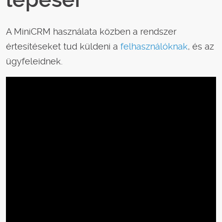
A MiniCRM használata közben a rendszer
értesítéseket tud küldeni a
felhasználóknak
, és az
ügyfeleidnek.