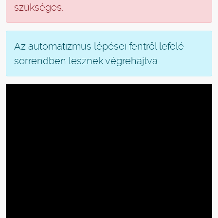
szükséges.
Az automatizmus lépései fentről lefelé
sorrendben lesznek végrehajtva.