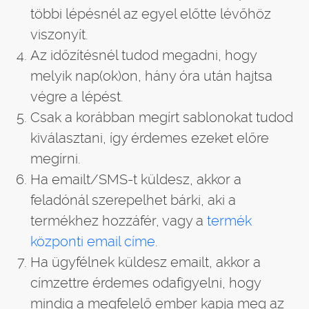
többi lépésnél az egyel előtte lévőhöz
viszonyít.
Az időzítésnél tudod megadni, hogy
melyik nap(ok)on, hány óra után hajtsa
végre a lépést.
Csak a korábban megírt sablonokat tudod
kiválasztani, így érdemes ezeket előre
megírni.
Ha emailt/SMS-t küldesz, akkor a
feladónál szerepelhet bárki, aki a
termékhez hozzáfér, vagy a
termék
központi email címe
.
Ha ügyfélnek küldesz emailt, akkor a
címzettre érdemes odafigyelni, hogy
mindig a megfelelő ember kapja meg az