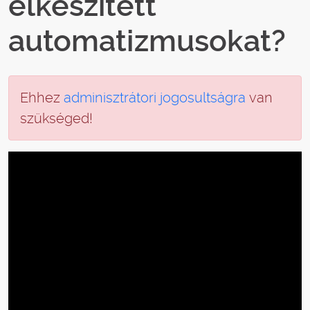
elkészített
automatizmusokat?
Ehhez
adminisztrátori jogosultságra
van
szükséged!