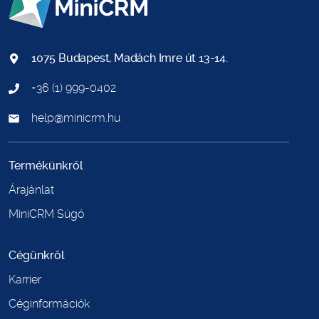
1075 Budapest, Madách Imre út 13-14.
+36 (1) 999-0402
help@minicrm.hu
Termékünkről
Árajánlat
MiniCRM Súgó
Cégünkről
Karrier
Céginformációk