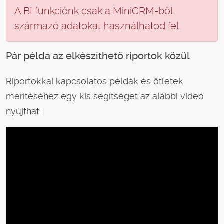
A BI funkciónk csak a MiniCRM-ből
származó adatokat használhatod fel.
Pár példa az elkészíthető riportok közül
Riportokkal kapcsolatos példák és ötletek
merítéséhez egy kis segítséget az alábbi videó
nyújthat: