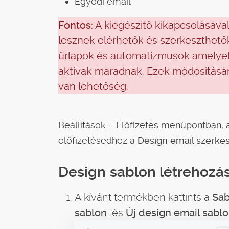
Egyedi email
Fontos
: A kiegészítő kikapcsolásáva
lesznek elérhetők és szerkeszthető
űrlapok és automatizmusok amelyek
aktívak maradnak. Ezek módosítására
van lehetőség.
Beállítások – Előfizetés menüpontban, a
előfizetésedhez a
Design email szerke
Design sablon létrehozá
A kívánt termékben kattints a
Sab
sablon
, és
Új design email sabl