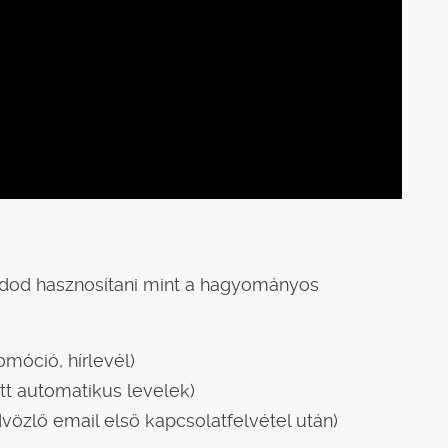
udod hasznosítani mint a hagyományos
móció, hírlevél)
t automatikus levelek)
vözlő email első kapcsolatfelvétel után)