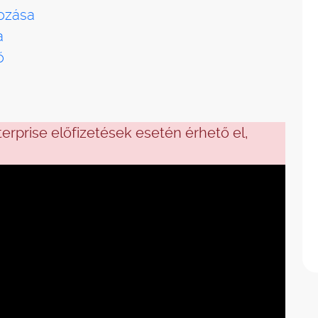
hozása
a
ő
terprise előfizetések esetén érhető el,