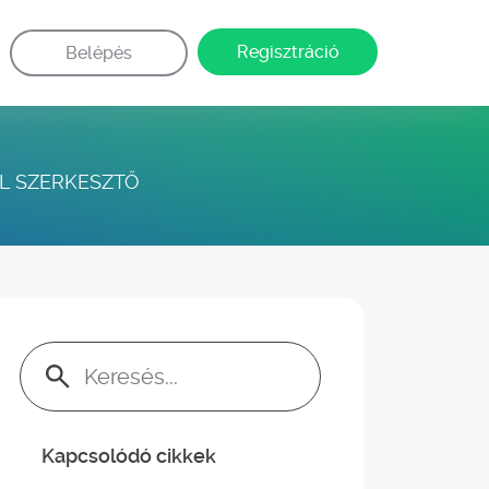
Regisztráció
Belépés
IL SZERKESZTŐ
Keresés:
Kapcsolódó cikkek