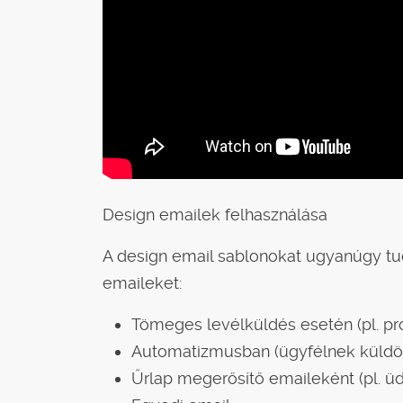
Design emailek felhasználása
A design email sablonokat ugyanúgy t
emaileket:
Tömeges levélküldés esetén (pl. pro
Automatizmusban (ügyfélnek küldöt
Űrlap megerősítő emaileként (pl. üd