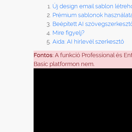
Új design email sablon létre
Prémium sablonok használat
Beépített AI szövegszerkeszt
Mire figyelj?
Aida: AI hírlevél szerkesztő
Fontos
: A funkció Professional és En
Basic platformon nem.