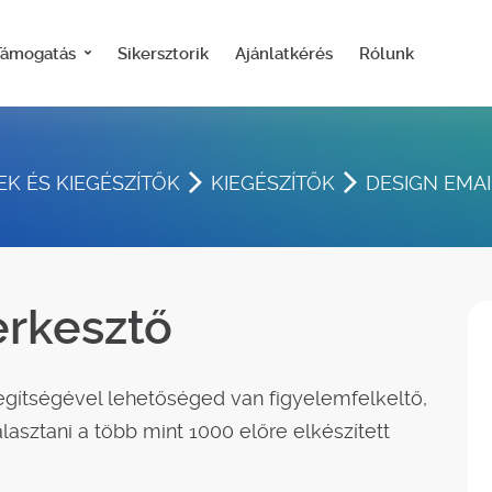
Támogatás
Sikersztorik
Ajánlatkérés
Rólunk
K ÉS KIEGÉSZÍTŐK
KIEGÉSZÍTŐK
DESIGN EMA
erkesztő
gítségével lehetőséged van figyelemfelkeltő,
lasztani a több mint 1000 előre elkészített