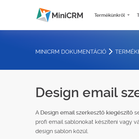
Termékünkről
MINICRM DOKUMENTÁCIÓ
TERMÉKE
Design email sz
A
Design email szerkesztő
kiegészítő
se
profi email sablonokat készíteni vagy vá
design sablon közül.