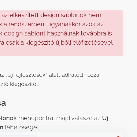
l az elkészített design sablonok nem
k a rendszerben, ugyanakkor azok az
 design sablont használnak továbbra is
 csak a kiegészítő újbóli előfizetésével
z „Új fejlesztések” alatt adhatod hozzá
sztő
kiegészítőt!
sa
lonok
menüpontra, majd válaszd az
Új
on
lehetőséget.