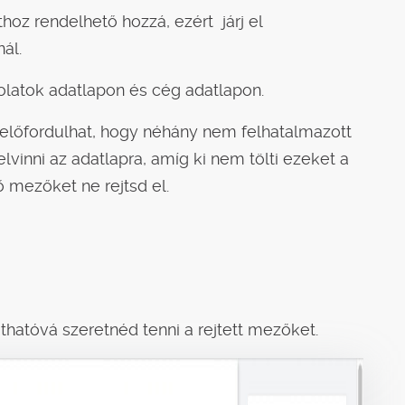
hoz rendelhető hozzá, ezért járj el
ál.
olatok adatlapon és cég adatlapon.
 előfordulhat, hogy néhány nem felhatalmazott
lvinni az adatlapra, amíg ki nem tölti ezeket a
ő mezőket ne rejtsd el.
áthatóvá szeretnéd tenni a rejtett mezőket.