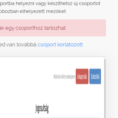
oportba helyezni vagy készíthetsz új csoportot
 dobozban elhelyezett mezőket.
k egy csoporthoz tartozhat.
ged van továbbá
csoport korlátozott