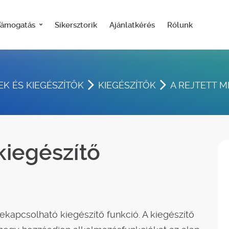
Támogatás
Sikersztorik
Ajánlatkérés
Rólunk
K ÉS KIEGÉSZÍTŐK
KIEGÉSZÍTŐK
A REJTETT M
kiegészítő
kapcsolható kiegészítő funkció. A kiegészítő