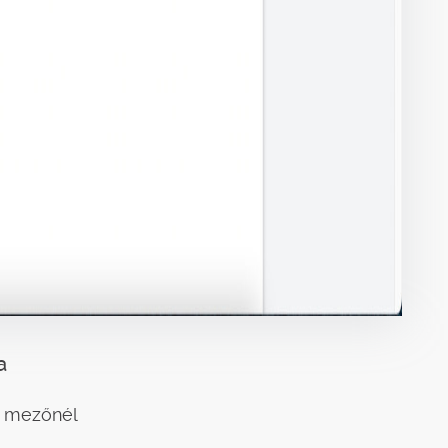
a
t mezőnél