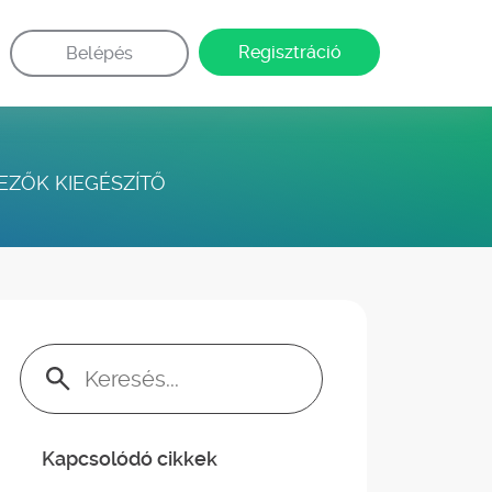
Regisztráció
Belépés
EZŐK KIEGÉSZÍTŐ
Keresés:
Kapcsolódó cikkek