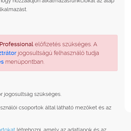
 hogy hozzáadjon alkalmazásfunkciókat az alap
lkalmazást.
Professional
előfizetés szükséges. A
trátor
jogosultságú felhasználó tudja
és
menüpontban.
or jogosultság szükséges.
sználói csoportok által látható mezőket és az
rtokat
létrehozni, amely az adatlapok és az