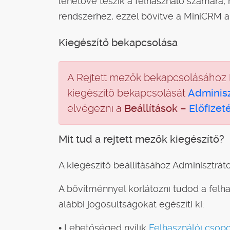
lehetővé teszik a felhasználó számára,
rendszerhez, ezzel bővítve a MiniCRM a
Kiegészítő bekapcsolása
A Rejtett mezők bekapcsolásához
kiegészítő bekapcsolását
Adminisz
elvégezni a
Beállítások –
Előfizet
Mit tud a rejtett mezők kiegészítő?
A kiegészítő beállításához Adminisztrát
A bővítménnyel korlátozni tudod a felha
alábbi jogosultságokat egészíti ki:
• Lehetőséged nyílik
Felhasználói csopo