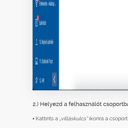
2.) Helyezd a felhasználót csoportb
• Kattints a
„villáskulcs”
ikonra a csopor