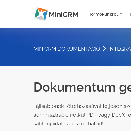
Termékünkről
MINICRM DOKUMENTÁCIÓ
INTEGR
Dokumentum ge
Fájlsablonok létrehozásával teljesen s
adminisztráció nélkül PDF vagy DocX f
sablonjaidat is használhatod!