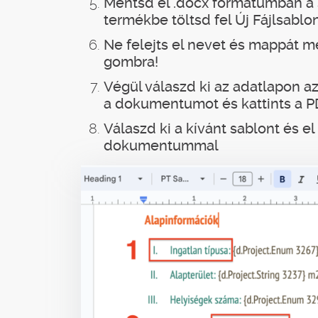
Mentsd el .docx formátumban a 
termékbe töltsd fel Új Fájlsablo
Ne felejts el nevet és mappát m
gombra!
Végül válaszd ki az adatlapon a
a dokumentumot és kattints a P
Válaszd ki a kívánt sablont és el
dokumentummal