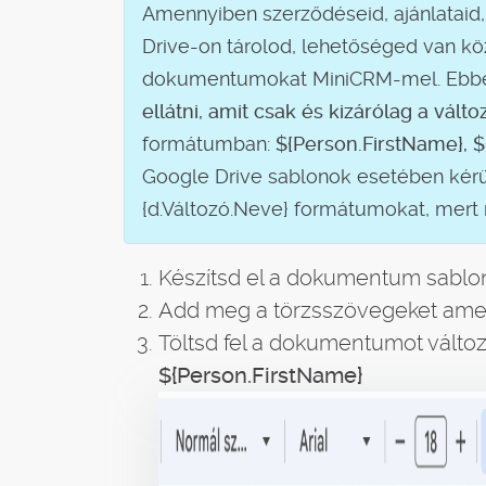
Amennyiben szerződéseid, ajánlatai
Drive-on tárolod, lehetőséged van közv
dokumentumokat MiniCRM-mel. Ebben
ellátni, amit csak és kizárólag a vált
formátumban:
$
{Person.FirstName}, 
Google Drive sablonok esetében ké
{d.Változó.Neve} formátumokat, mert
Készítsd el a dokumentum sablon
Add meg a törzsszövegeket amel
Töltsd fel a dokumentumot változ
$
{Person.FirstName}