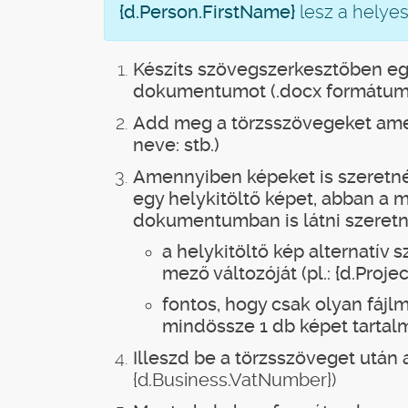
{d.Person.FirstName}
lesz a helyes
Készíts szövegszerkesztőben egy
dokumentumot (.docx formátum
Add meg a törzsszövegeket amel
neve: stb.)
Amennyiben képeket is szeretné
egy helykitöltő képet, abban a m
dokumentumban is látni szeretn
a helykitöltő kép alternatí
mező változóját (pl.: {d.Proje
fontos, hogy csak olyan fájl
mindössze 1 db képet tartal
Illeszd be a törzsszöveget után 
{d.Business.VatNumber})