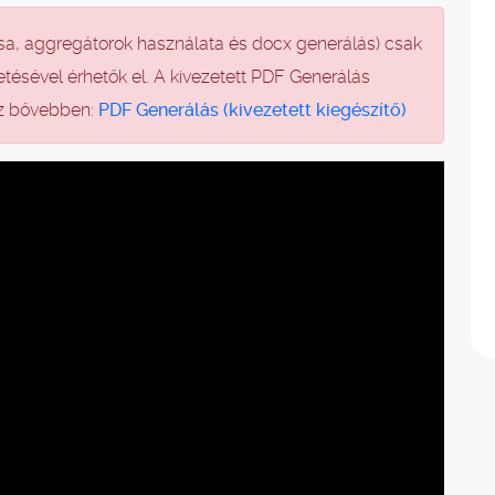
sa, aggregátorok használata és docx generálás) csak
etésével érhetők el. A kivezetett PDF Generálás
tsz bővebben:
PDF Generálás (kivezetett kiegészítő)