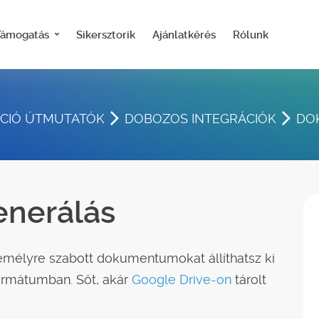
Támogatás
Sikersztorik
Ajánlatkérés
Rólunk
ÁCIÓ ÚTMUTATÓK
DOBOZOS INTEGRÁCIÓK
DO
nerálás
zemélyre szabott dokumentumokat állíthatsz ki
ormátumban. Sőt, akár
Google Drive-on
tárolt