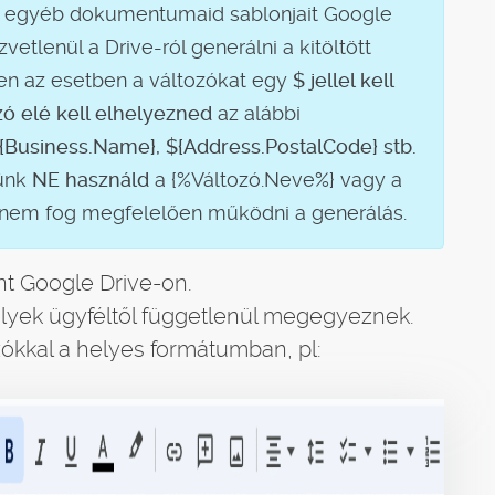
d, egyéb dokumentumaid sablonjait Google
etlenül a Drive-ról generálni a kitöltött
 az esetben a változókat egy
$ jellel kell
ozó elé kell elhelyezned
az alábbi
${Business.Name}, ${Address.PostalCode} stb.
rünk
NE használd
a {%Változó.Neve%} vagy a
 nem fog megfelelően működni a generálás.
t Google Drive-on.
yek ügyféltől függetlenül megegyeznek.
ókkal a helyes formátumban, pl: