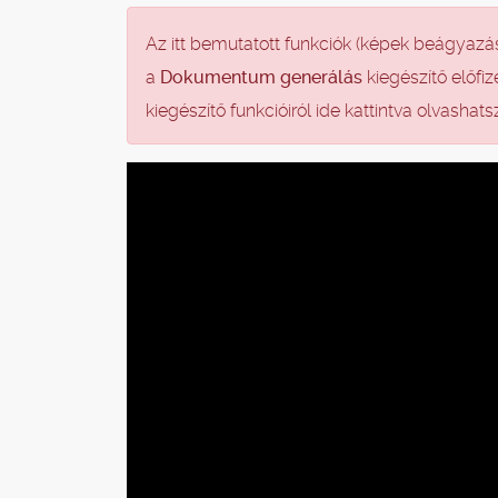
Az itt bemutatott funkciók (képek beágyazá
a
Dokumentum generálás
kiegészítő előfiz
kiegészítő funkcióiról ide kattintva olvasha