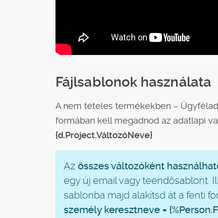
Fájlsablonok használata
A nem tételes termékekben – Ügyféladatb
formában kell megadnod az adatlapi vag
{d.
Project
.VáltozóNeve}
Az
összes változóként használha
egy új email vagy teendősablont. I
sablonba majd alakítsd át a fenti 
személy keresztneve = {%Person.