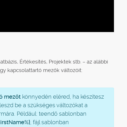
ázis, Értékesítés, Projektek stb. – az alábbi
y kapcsolattartó mezők változóit:
tó mezőt
könnyedén eléred, ha készítesz
lleszd be a szükséges változókat a
formára. Például: teendő sablonban
FirstName%}
, fájl sablonban