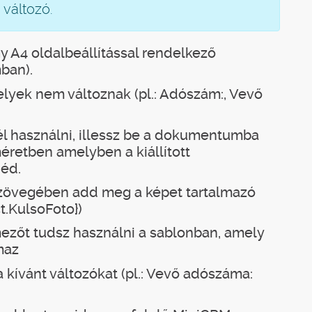
 változó.
 A4 oldalbeállítással rendelkező
ban).
yek nem változnak (pl.: Adószám:, Vevő
l használni, illessz be a dokumentumba
éretben amelyben a kiállított
éd.
v szövegében add meg a képet tartalmazó
ct.KulsoFoto})
mezőt tudsz használni a sablonban, amely
maz
a kívánt változókat (pl.: Vevő adószáma: