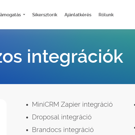
Támogatás
Sikersztorik
Ajánlatkérés
Rólunk
os integrációk
MiniCRM Zapier integráció
Droposal integráció
Brandocs integráció