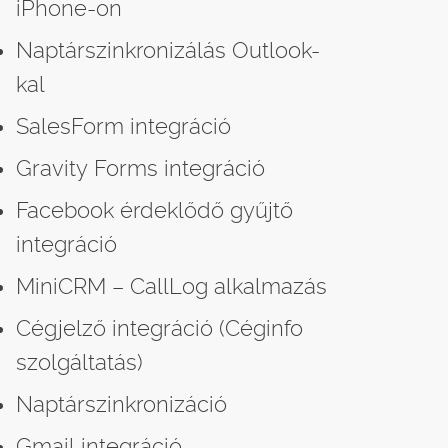
iPhone-on
Naptárszinkronizálás Outlook-
kal
SalesForm integráció
Gravity Forms integráció
Facebook érdeklődő gyűjtő
integráció
MiniCRM – CallLog alkalmazás
Cégjelző integráció (Céginfo
szolgáltatás)
Naptárszinkronizáció
Gmail integráció