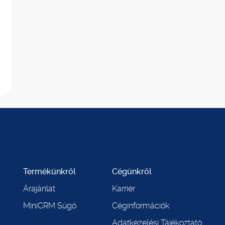
Termékünkről
Cégünkről
Árajánlat
Karrier
MiniCRM Súgó
Céginformációk
Adatkezelési Tájékoztató