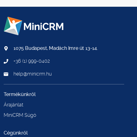
1075 Budapest, Madách Imre út 13-14.
+36 (1) 999-0402
help@minicrm.hu
Termékünkről
Árajánlat
MiniCRM Súgó
Cégünkről