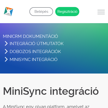
Belépés
Regisztráció
MINICRM DOKUMENTÁCIÓ
INTEGRÁCIÓ ÚTMUTATÓK
DOBOZOS INTEGRÁCIÓK
MINISYNC INTEGRÁCIÓ
MiniSync integráció
A MiniSync egy olyan platform, amelyet az