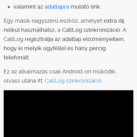
valamint az
adatlapra
mutató link.
Egy másik nagyszerű eszköz, amelyet
extra díj
nélkül használhatsz,
a
CallLog szinkronizáció.
A
CallLog
regisztrálja az adatlap előzményeiben,
hogy ki melyik ügyféllel és hány percig
telefonált.
Ez az alkalmazás csak Android-on működik,
olvass utána itt:
CallLog szinkronizáció