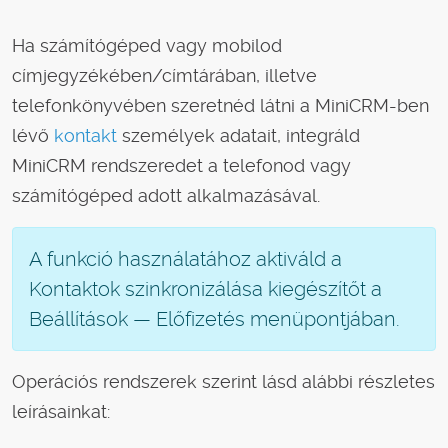
Ha számítógéped vagy mobilod
címjegyzékében/címtárában, illetve
telefonkönyvében szeretnéd látni a MiniCRM-ben
lévő
kontakt
személyek adatait, integráld
MiniCRM rendszeredet a telefonod vagy
számítógéped adott alkalmazásával.
A funkció használatához aktiváld a
Kontaktok szinkronizálása kiegészítőt a
Beállítások — Előfizetés menüpontjában.
Operációs rendszerek szerint lásd alábbi részletes
leírásainkat: