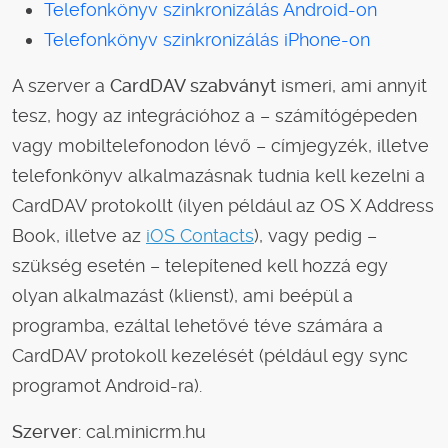
Telefonkönyv szinkronizálás Android-on
Telefonkönyv szinkronizálás iPhone-on
A szerver a
CardDAV szabványt
ismeri, ami annyit
tesz, hogy az integrációhoz a – számítógépeden
vagy mobiltelefonodon lévő – címjegyzék, illetve
telefonkönyv alkalmazásnak tudnia kell kezelni a
CardDAV protokollt (ilyen például az OS X Address
Book, illetve az
iOS Contacts
), vagy pedig –
szükség esetén – telepítened kell hozzá egy
olyan alkalmazást (klienst), ami beépül a
programba, ezáltal lehetővé téve számára a
CardDAV protokoll kezelését (például egy sync
programot Android-ra).
Szerver
: cal.minicrm.hu