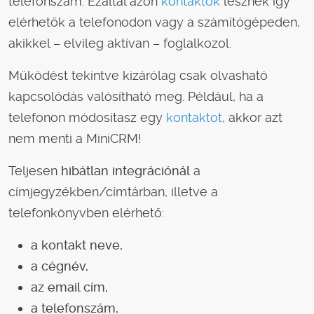
telefonszám. Ezáltal azon
kontaktok
lesznek így
elérhetők a telefonodon vagy a számítógépeden,
akikkel – elvileg aktívan – foglalkozol.
Működést tekintve kizárólag csak olvasható
kapcsolódás valósítható meg. Például, ha a
telefonon módosítasz egy
kontaktot
, akkor azt
nem menti a MiniCRM!
Teljesen
hibátlan integrációnál
a
címjegyzékben/címtárban, illetve a
telefonkönyvben elérhető:
a kontakt neve,
a cégnév,
az email cím,
a telefonszám,