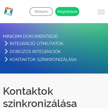
Belépés
Regisztráció
MINICRM DOKUMENTÁCIÓ
INTEGRÁCIÓ ÚTMUTATÓK
DOBOZOS INTEGRÁCIÓK
KONTAKTOK SZINKRONIZÁLÁSA
Kontaktok
szinkronizálása