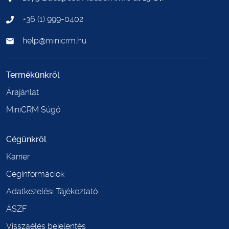
+36 (1) 999-0402
help@minicrm.hu
Termékünkről
Árajánlat
MiniCRM Súgó
Cégünkről
Karrier
Céginformációk
Adatkezelési Tájékoztató
ÁSZF
Visszaélés bejelentés