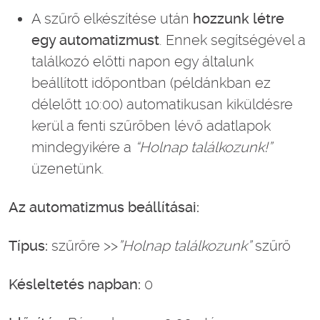
A szűrő elkészítése után
hozzunk létre
egy automatizmust
. Ennek segítségével a
találkozó előtti napon egy általunk
beállított időpontban (példánkban ez
délelőtt 10:00) automatikusan kiküldésre
kerül a fenti szűrőben lévő adatlapok
mindegyikére a
“Holnap találkozunk!”
üzenetünk.
Az automatizmus beállításai:
Típus:
szűrőre >>
”Holnap találkozunk”
szűrő
Késleltetés napban:
0