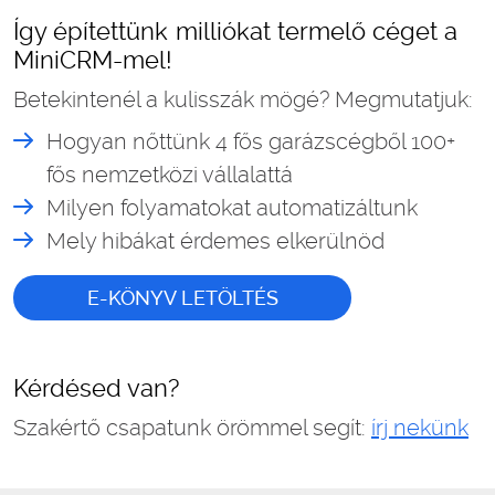
Így építettünk milliókat termelő céget a
MiniCRM-mel!
Betekintenél a kulisszák mögé? Megmutatjuk:
Hogyan nőttünk 4 fős garázscégből 100+
fős nemzetközi vállalattá
Milyen folyamatokat automatizáltunk
Mely hibákat érdemes elkerülnöd
E-KÖNYV LETÖLTÉS
Kérdésed van?
Szakértő csapatunk örömmel segít:
írj nekünk