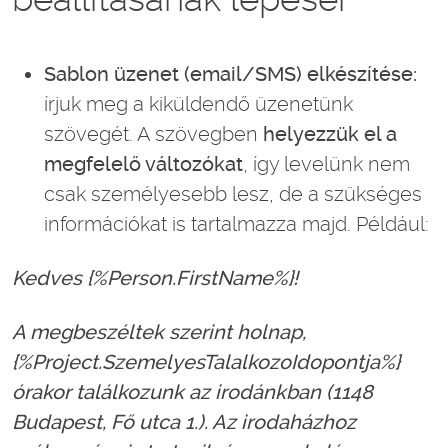
Sablon üzenet (email/SMS) elkészítése:
írjuk meg a kiküldendő üzenetünk
szövegét. A szövegben
helyezzük el a
megfelelő változókat
, így levelünk nem
csak személyesebb lesz, de a szükséges
információkat is tartalmazza majd. Például:
Kedves {%Person.FirstName%}!
A megbeszéltek szerint holnap,
{%Project.SzemelyesTalalkozoIdopontja%}
órakor találkozunk az irodánkban (1148
Budapest, Fő utca 1.). Az irodaházhoz