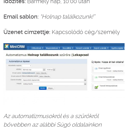
Időzítés:
Bármely nap, 10:00 után
Email sablon:
“Holnap találkozunk!”
Üzenet címzettje:
Kapcsolódó cég/személy
Az automatizmusokról és a szűrőkről
bővebben az alábbi Súgó oldalainkon