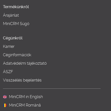
Termékünkről
Árajánlat
MiniCRM Súgó
Cégünkről
Karrier
Céginformációk
Adatvédelmi tájékoztató
ÁSZF
Visszaélés bejelentés
MiniCRM in English
MiniCRM Română