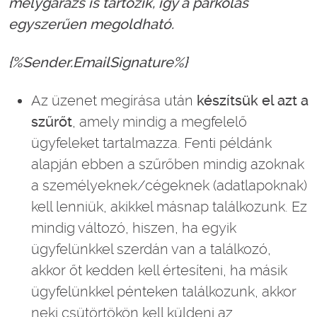
mélygarázs is tartozik, így a parkolás
egyszerűen megoldható.
{%Sender.EmailSignature%}
Az üzenet megírása után
készítsük el azt a
szűrőt
, amely mindig a megfelelő
ügyfeleket tartalmazza. Fenti példánk
alapján ebben a szűrőben mindig azoknak
a személyeknek/cégeknek (adatlapoknak)
kell lenniük, akikkel másnap találkozunk. Ez
mindig változó, hiszen, ha egyik
ügyfelünkkel szerdán van a találkozó,
akkor őt kedden kell értesíteni, ha másik
ügyfelünkkel pénteken találkozunk, akkor
neki csütörtökön kell küldeni az