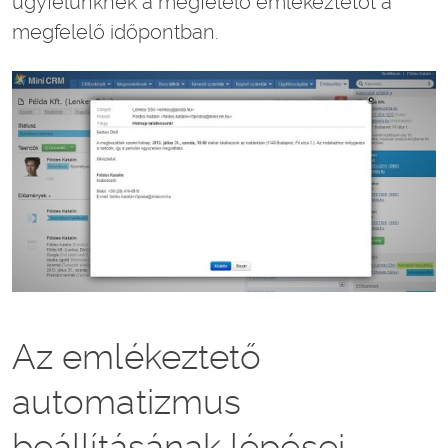
ügyfelünknek a megfelelő emlékeztetőt a
megfelelő időpontban.
Az emlékeztető
automatizmus
beállításának lépései