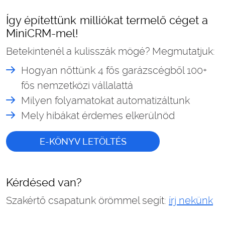
Így építettünk milliókat termelő céget a
MiniCRM-mel!
Betekintenél a kulisszák mögé? Megmutatjuk:
Hogyan nőttünk 4 fős garázscégből 100+
fős nemzetközi vállalattá
Milyen folyamatokat automatizáltunk
Mely hibákat érdemes elkerülnöd
E-KÖNYV LETÖLTÉS
Kérdésed van?
Szakértő csapatunk örömmel segít:
írj nekünk