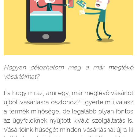
Hogyan c
élozhatom meg a m
ár megl
év
ő
v
ás
árl
óimat?
És hogy mi az, ami egy, már meglévő vásárlót
újbóli vásárlásra ösztönöz? Egyértelmű válasz
a termék minősége, de legalább olyan fontos
az ügyfeleknek nyújtott kiváló szolgáltatás is.
Vásárlóink hűségét minden vásárlásnál újra ki