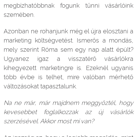
megbízhatóbbnak fogunk tűnni vásárlóink
szemében.
Azonban ne rohanjunk még el újra elosztani a
marketing költségvetést. Ismerős a mondás,
mely szerint Róma sem egy nap alatt épült?
Ugyanez igaz a visszatérő vásárlókra
kihegyezett marketingre is. Ezeknél ugyanis
több évbe is telhet, mire valóban mérhető
változásokat tapasztalunk.
Na ne m
ár, m
ár majdnem meggy
őzt
él, hogy
kevesebbet foglalkozzak az
új v
ás
árl
ók
szerz
és
ével. Akkor most mi van?