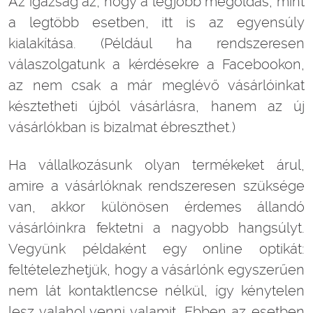
Az igazság az, hogy a legjobb megoldás, mint
a legtöbb esetben, itt is az egyensúly
kialakítása. (Például ha rendszeresen
válaszolgatunk a kérdésekre a Facebookon,
az nem csak a már meglévő vásárlóinkat
késztetheti újból vásárlásra, hanem az új
vásárlókban is bizalmat ébreszthet.)
Ha vállalkozásunk olyan termékeket árul,
amire a vásárlóknak rendszeresen szüksége
van, akkor különösen érdemes állandó
vásárlóinkra fektetni a nagyobb hangsúlyt.
Vegyünk példaként egy online optikát:
feltételezhetjük, hogy a vásárlónk egyszerűen
nem lát kontaktlencse nélkül, így kénytelen
lesz valahol venni valamit. Ebben az esetben