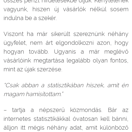
összes pénzt hirdetésekbe öljük. Kénytelenek
vagyunk, hiszen új vásárlók nélkül sosem
indulna be a szekér.
Viszont ha már sikerült szereznünk néhány
ügyfelet, nem árt elgondolkozni azon, hogy
hogyan tovább. Ugyanis a már meglévő
vásárlóink megtartása legalább olyan fontos,
mint az újak szerzése.
“Csak abban a statisztik
ában hiszek, amit
én
magam hamis
ítottam.
”
– tartja a népszerű közmondás. Bár az
internetes statisztikákkal óvatosan kell bánni,
álljon itt mégis néhány adat, amit különböző