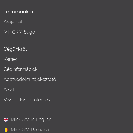
Termékünkről
Árajánlat
MiniCRM Súgó
Cégünkről
Karrier
Céginformációk
Adatvédelmi tájékoztató
ÁSZF
Visszaélés bejelentés
MiniCRM in English
MiniCRM Română