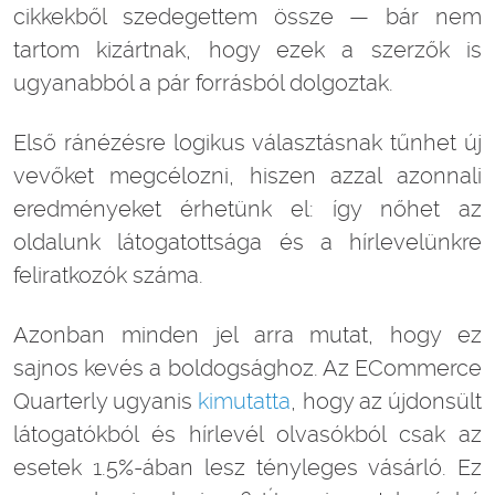
cikkekből szedegettem össze — bár nem
tartom kizártnak, hogy ezek a szerzők is
ugyanabból a pár forrásból dolgoztak.
Első ránézésre logikus választásnak tűnhet új
vevőket megcélozni, hiszen azzal azonnali
eredményeket érhetünk el: így nőhet az
oldalunk látogatottsága és a hírlevelünkre
feliratkozók száma.
Azonban minden jel arra mutat, hogy ez
sajnos kevés a boldogsághoz. Az ECommerce
Quarterly ugyanis
kimutatta
, hogy az újdonsült
látogatókból és hírlevél olvasókból csak az
esetek 1.5%-ában lesz tényleges vásárló. Ez