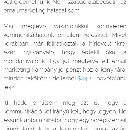
kell érdemelnünk. Nem szabad alábecsülni az
email marketing hatását sem.
Már meglévő vásárlóinkkal könnyedén
kommunikálhatunk emailen keresztül. Mivel
korábban már feliratkoztak a hírleveleinkre,
ezért nyilvánvaló, hogy érdekli őket a
mondanivalónk. Egy jól megtervezett email
marketing kampány jó pénzt hoz a konyhára:
minden ráköltött 1 dollárból
$44.25
bevételünk
lesz.
Itt hadd említsem meg azt is, hogy a
kommunikáció két irányú kell, hogy legyen. Ne
essünk abba a hibába, hogy egy noreply email
címről küldjük ki a leveleinket, amire aztán