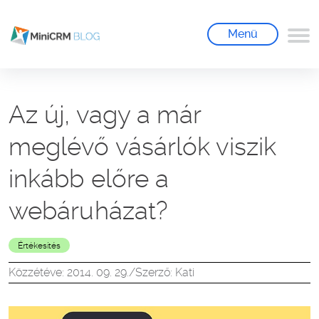
Menü
Az új, vagy a már
meglévő vásárlók viszik
inkább előre a
webáruházat?
Értékesítés
Közzétéve: 2014. 09. 29.
/
Szerző: Kati