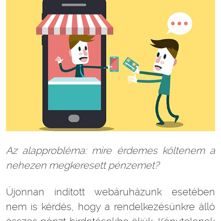
Az alapprobl
éma: mire
érdemes k
öltenem a
nehezen megkeresett p
énzemet?
Újonnan indított webáruházunk esetében
nem is kérdés, hogy a rendelkezésünkre álló