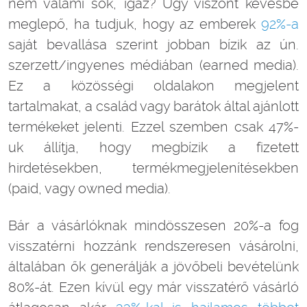
nem valami sok, igaz? Úgy viszont kevésbé
meglepő, ha tudjuk, hogy az emberek
92%-a
saját bevallása szerint jobban bízik az ún.
szerzett/ingyenes médiában (earned media).
Ez a közösségi oldalakon megjelent
tartalmakat, a család vagy barátok által ajánlott
termékeket jelenti. Ezzel szemben csak 47%-
uk állítja, hogy megbízik a fizetett
hirdetésekben, termékmegjelenítésekben
(paid, vagy owned media).
Bár a vásárlóknak mindösszesen 20%-a fog
visszatérni hozzánk rendszeresen vásárolni,
általában ők generálják a jövőbeli bevételünk
80%-át. Ezen kívül egy már visszatérő vásárló