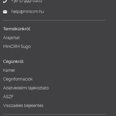
+36 (1) 999-0402
help@minicrm.hu
Termékünkről
Árajánlat
MiniCRM Súgó
Cégünkről
Karrier
Céginformációk
Adatvédelmi tájékoztató
ÁSZF
Visszaélés bejelentés