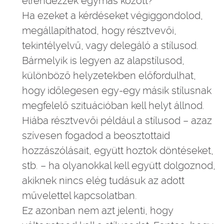
elrendezzék egymás között?
Ha ezeket a kérdéseket végiggondolod,
megállapíthatod, hogy résztvevői,
tekintélyelvű, vagy delegáló a stílusod.
Bármelyik is legyen az alapstílusod,
különböző helyzetekben előfordulhat,
hogy időlegesen egy-egy másik stílusnak
megfelelő szituációban kell helyt állnod.
Hiába résztvevői például a stílusod – azaz
szívesen fogadod a beosztottaid
hozzászólásait, együtt hoztok döntéseket,
stb. – ha olyanokkal kell együtt dolgoznod,
akiknek nincs elég tudásuk az adott
művelettel kapcsolatban.
Ez azonban nem azt jelenti, hogy