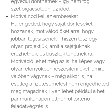
egyedül dönthetnek – így nem fog
szétforgácsolódni az időd.
Motiválnod kell az embereket.
Ha engeded, hogy saját döntéseket
hozzanak, motiválod őket arra, hogy
jobban teljesítsenek – hiszen lesz egy
olyan projektjük, amit a sajátjuknak
érezhetnek, és büszkék lehetnek rá.
Motiváció lehet még az is, ha képes vagy
olyan előnyökben részesíteni őket, amire
valóban vágynak – még akkor is, ha
esetleg a fizetésemelést nem engedheted
meg magadnak. Ilyen lehet például a heti
pár munkanapon otthonról történő
feladatvégzés is.