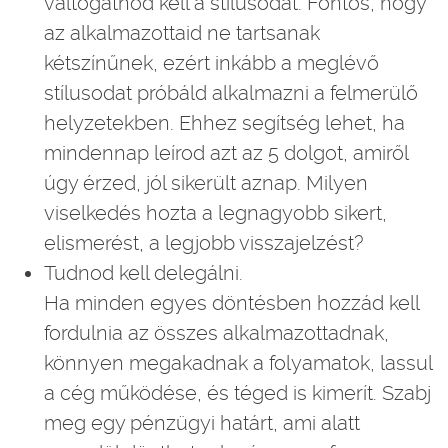
váltogatnod kell a stílusodat. Fontos, hogy
az alkalmazottaid ne tartsanak
kétszínűnek, ezért inkább a meglévő
stílusodat próbáld alkalmazni a felmerülő
helyzetekben. Ehhez segítség lehet, ha
mindennap leírod azt az 5 dolgot, amiről
úgy érzed, jól sikerült aznap. Milyen
viselkedés hozta a legnagyobb sikert,
elismerést, a legjobb visszajelzést?
Tudnod kell delegálni.
Ha minden egyes döntésben hozzád kell
fordulnia az összes alkalmazottadnak,
könnyen megakadnak a folyamatok, lassul
a cég működése, és téged is kimerít. Szabj
meg egy pénzügyi határt, ami alatt