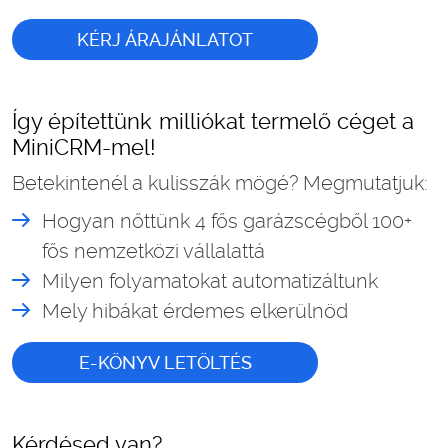
KÉRJ ÁRAJÁNLATOT
Így építettünk milliókat termelő céget a
MiniCRM-mel!
Betekintenél a kulisszák mögé? Megmutatjuk:
Hogyan nőttünk 4 fős garázscégből 100+
fős nemzetközi vállalattá
Milyen folyamatokat automatizáltunk
Mely hibákat érdemes elkerülnöd
E-KÖNYV LETÖLTÉS
Kérdésed van?