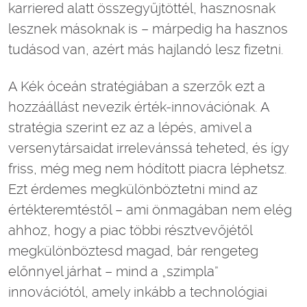
karriered alatt összegyűjtöttél, hasznosnak
lesznek másoknak is – márpedig ha hasznos
tudásod van, azért más hajlandó lesz fizetni.
A Kék óceán stratégiában a szerzők ezt a
hozzáállást nevezik érték-innovációnak. A
stratégia szerint ez az a lépés, amivel a
versenytársaidat irrelevánssá teheted, és így
friss, még meg nem hódított piacra léphetsz.
Ezt érdemes megkülönböztetni mind az
értékteremtéstől – ami önmagában nem elég
ahhoz, hogy a piac többi résztvevőjétől
megkülönböztesd magad, bár rengeteg
előnnyel járhat – mind a „szimpla”
innovációtól, amely inkább a technológiai