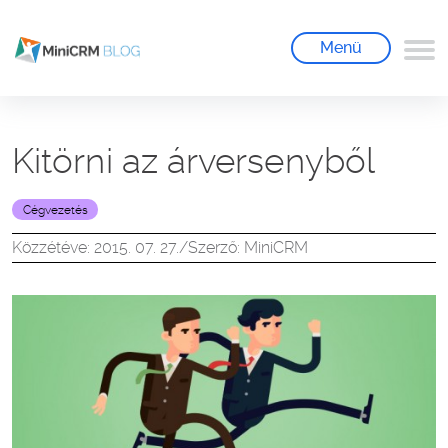
Menü
Kitörni az árversenyből
Cégvezetés
Közzétéve: 2015. 07. 27.
/
Szerző: MiniCRM