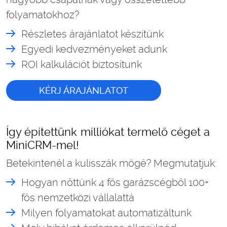
folyamatokhoz?
Részletes árajánlatot készítünk
Egyedi kedvezményeket adunk
ROI kalkulációt biztosítunk
KÉRJ ÁRAJÁNLATOT
Így építettünk milliókat termelő céget a
MiniCRM-mel!
Betekintenél a kulisszák mögé? Megmutatjuk:
Hogyan nőttünk 4 fős garázscégből 100+
fős nemzetközi vállalattá
Milyen folyamatokat automatizáltunk