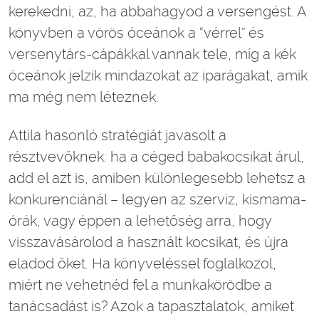
kerekedni, az, ha abbahagyod a versengést. A
könyvben a vörös óceánok a “vérrel” és
versenytárs-cápákkal vannak tele, míg a kék
óceánok jelzik mindazokat az iparágakat, amik
ma még nem léteznek.
Attila hasonló stratégiát javasolt a
résztvevőknek: ha a céged babakocsikat árul,
add el azt is, amiben különlegesebb lehetsz a
konkurenciánál – legyen az szerviz, kismama-
órák, vagy éppen a lehetőség arra, hogy
visszavásárolod a használt kocsikat, és újra
eladod őket. Ha könyveléssel foglalkozol,
miért ne vehetnéd fel a munkakörödbe a
tanácsadást is? Azok a tapasztalatok, amiket