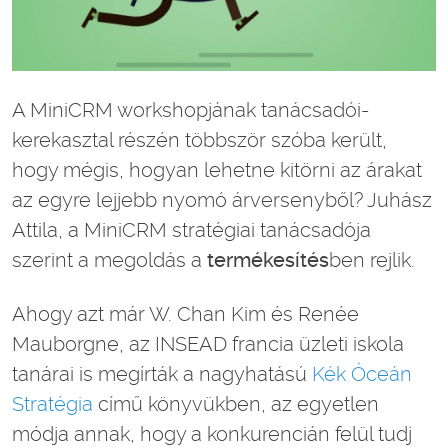
A MiniCRM workshopjának tanácsadói-
kerekasztal részén többször szóba került,
hogy mégis, hogyan lehetne kitörni az árakat
az egyre lejjebb nyomó árversenyből? Juhász
Attila, a MiniCRM stratégiai tanácsadója
szerint a megoldás a
termékesítés
ben rejlik.
Ahogy azt már W. Chan Kim és Renée
Mauborgne, az INSEAD francia üzleti iskola
tanárai is megírták a nagyhatású
Kék Óceán
Stratégia
című könyvükben, az egyetlen
módja annak, hogy a konkurencián felül tudj