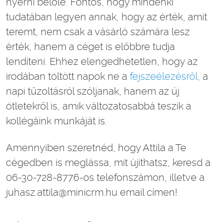
nyerni belőle. Fontos, hogy mindenki
tudatában legyen annak, hogy az érték, amit
teremt, nem csak a vásárló számára lesz
érték, hanem a céget is előbbre tudja
lendíteni. Ehhez elengedhetetlen, hogy az
irodában töltött napok ne a
fejszeélezésről,
a
napi tűzoltásról szóljanak, hanem az új
ötletekről is, amik változatosabbá teszik a
kollégáink munkáját is.
Amennyiben szeretnéd, hogy Attila a Te
cégedben is meglássa, mit újíthatsz, keresd a
06-30-728-8776-os telefonszámon, illetve a
juhasz.attila@minicrm.hu email címen!