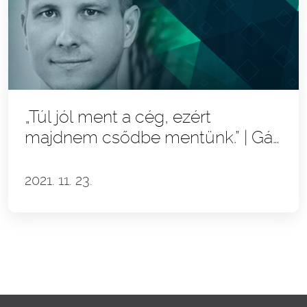
„Túl jól ment a cég, ezért
majdnem csődbe mentünk.” | Gál
Kristóf & a Klikkmarketing story
2021. 11. 23.