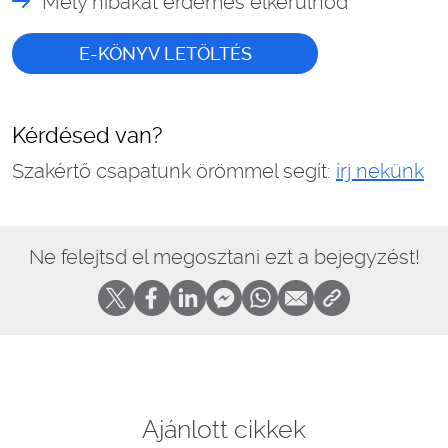
Mely hibákat érdemes elkerülnöd
E-KÖNYV LETÖLTÉS
Kérdésed van?
Szakértő csapatunk örömmel segít:
írj nekünk
Ne felejtsd el megosztani ezt a bejegyzést!
Ajánlott cikkek