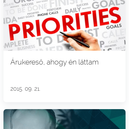
Árukereső, ahogy én láttam
2015. 09. 21.