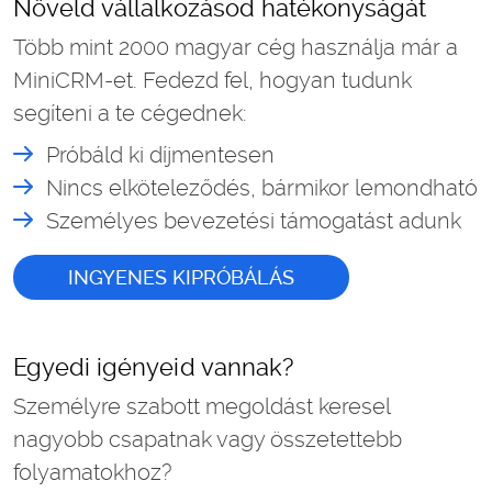
Növeld vállalkozásod hatékonyságát
Több mint 2000 magyar cég használja már a
MiniCRM-et. Fedezd fel, hogyan tudunk
segíteni a te cégednek:
Próbáld ki díjmentesen
Nincs elköteleződés, bármikor lemondható
Személyes bevezetési támogatást adunk
INGYENES KIPRÓBÁLÁS
Egyedi igényeid vannak?
Személyre szabott megoldást keresel
nagyobb csapatnak vagy összetettebb
folyamatokhoz?