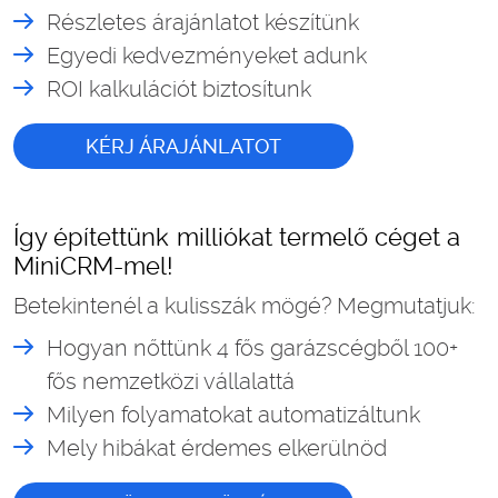
Részletes árajánlatot készítünk
Egyedi kedvezményeket adunk
ROI kalkulációt biztosítunk
KÉRJ ÁRAJÁNLATOT
Így építettünk milliókat termelő céget a
MiniCRM-mel!
Betekintenél a kulisszák mögé? Megmutatjuk:
Hogyan nőttünk 4 fős garázscégből 100+
fős nemzetközi vállalattá
Milyen folyamatokat automatizáltunk
Mely hibákat érdemes elkerülnöd