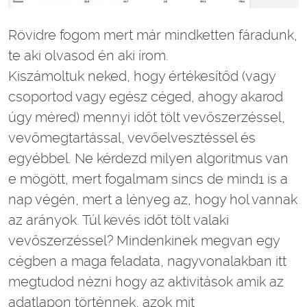
Rövidre fogom mert már mindketten fáradunk,
te aki olvasod én aki írom.
Kiszámoltuk neked, hogy értékesítőd (vagy
csoportod vagy egész céged, ahogy akarod
úgy méred) mennyi időt tölt vevőszerzéssel,
vevőmegtartással, vevőelvesztéssel és
egyébbel. Ne kérdezd milyen algoritmus van
e mögött, mert fogalmam sincs de mind1 is a
nap végén, mert a lényeg az, hogy hol vannak
az arányok. Túl kevés időt tölt valaki
vevőszerzéssel? Mindenkinek megvan egy
cégben a maga feladata, nagyvonalakban itt
megtudod nézni hogy az aktivitások amik az
adatlapon történnek, azok mit