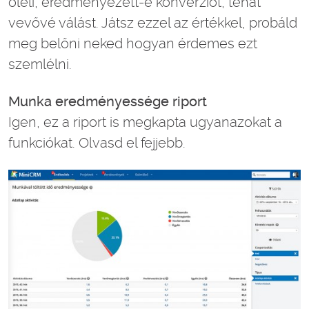
öleli, eredményezett-e konverziót, tehát
vevővé válást. Játsz ezzel az értékkel, probáld
meg belőni neked hogyan érdemes ezt
szemlélni.
Munka eredményessége riport
Igen, ez a riport is megkapta ugyanazokat a
funkciókat. Olvasd el fejjebb.