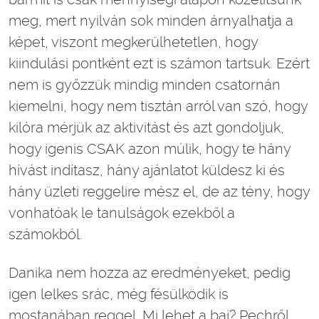
meg, mert nyilván sok minden árnyalhatja a
képet, viszont megkerülhetetlen, hogy
kiindulási pontként ezt is számon tartsuk. Ezért
nem is győzzük mindig minden csatornán
kiemelni, hogy nem tisztán arról van szó, hogy
kilóra mérjük az aktivitást és azt gondoljuk,
hogy igenis CSAK azon múlik, hogy te hány
hívást indítasz, hány ajánlatot küldesz ki és
hány üzleti reggelire mész el, de az tény, hogy
vonhatóak le tanulságok ezekből a
számokból.
Danika nem hozza az eredményeket, pedig
igen lelkes srác, még fésülködik is
mostanában reggel. Mi lehet a baj? Pechről