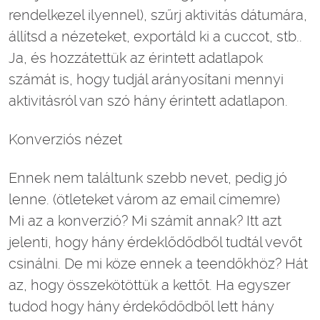
rendelkezel ilyennel), szűrj aktivitás dátumára,
állítsd a nézeteket, exportáld ki a cuccot, stb..
Ja, és hozzátettük az érintett adatlapok
számát is, hogy tudjál arányosítani mennyi
aktivitásról van szó hány érintett adatlapon.
Konverziós nézet
Ennek nem találtunk szebb nevet, pedig jó
lenne. (ötleteket várom az email címemre)
Mi az a konverzió? Mi számít annak? Itt azt
jelenti, hogy hány érdeklődődből tudtál vevőt
csinálni. De mi köze ennek a teendőkhöz? Hát
az, hogy összekötöttük a kettőt. Ha egyszer
tudod hogy hány érdekődődből lett hány