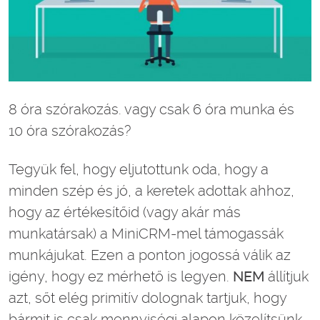
8 óra szórakozás. vagy csak 6 óra munka és
10 óra szórakozás?
Tegyük fel, hogy eljutottunk oda, hogy a
minden szép és jó, a keretek adottak ahhoz,
hogy az értékesítőid (vagy akár más
munkatársak) a MiniCRM-mel támogassák
munkájukat. Ezen a ponton jogossá válik az
igény, hogy ez mérhető is legyen.
NEM
állítjuk
azt, sőt elég primitív dolognak tartjuk, hogy
bármit is csak mennyiségi alapon közelítsünk