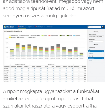
az adatlapra teendőként, megadod vagy nem
adod meg a típusát (ratjad múlik), mi azért
serényen összeszámolgatjuk őket.
A riport megkapta ugyanazokat a funkciókat
amiket az eddigi felújított riportok is, tehát:
szűrj akár felhasználóra vagy csoportra (ha