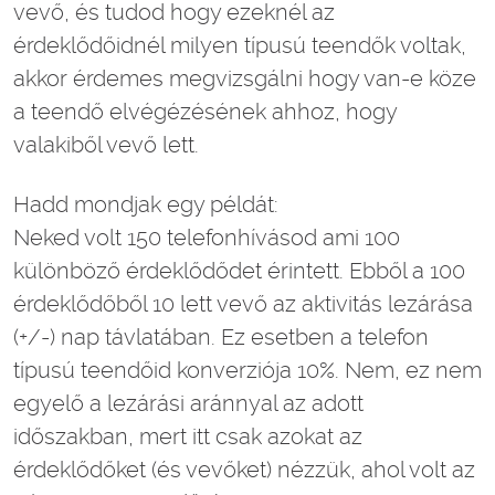
vevő, és tudod hogy ezeknél az
érdeklődőidnél milyen típusú teendők voltak,
akkor érdemes megvizsgálni hogy van-e köze
a teendő elvégézésének ahhoz, hogy
valakiből vevő lett.
Hadd mondjak egy példát:
Neked volt 150 telefonhívásod ami 100
különböző érdeklődődet érintett. Ebből a 100
érdeklődőből 10 lett vevő az aktivitás lezárása
(+/-) nap távlatában. Ez esetben a telefon
típusú teendőid konverziója 10%. Nem, ez nem
egyelő a lezárási aránnyal az adott
időszakban, mert itt csak azokat az
érdeklődőket (és vevőket) nézzük, ahol volt az