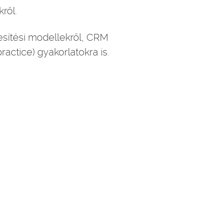
ről.
esítési modellekről, CRM
ractice) gyakorlatokra is.