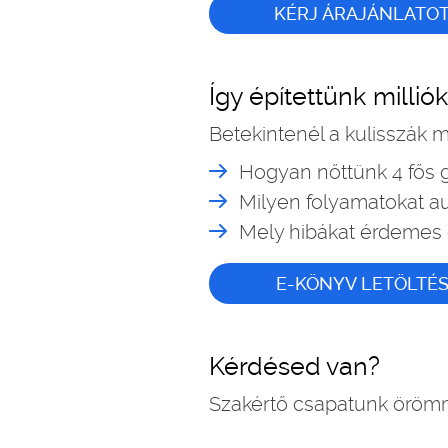
KÉRJ ÁRAJÁNLATO
Így építettünk milli
Betekintenél a kulisszák
Hogyan nőttünk 4 fős g
Milyen folyamatokat a
Mely hibákat érdemes 
E-KÖNYV LETÖLTÉ
Kérdésed van?
Szakértő csapatunk örömm