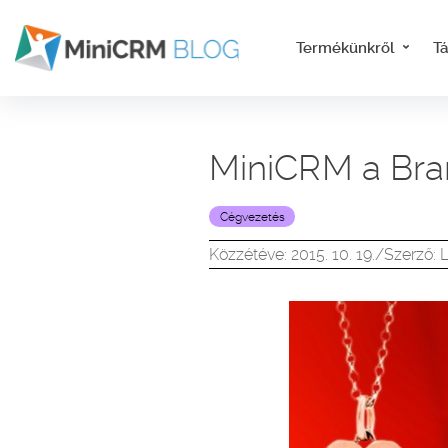
Termékünkről
T
MiniCRM a Bra
Cégvezetés
Közzétéve: 2015. 10. 19.
/
Szerző: L