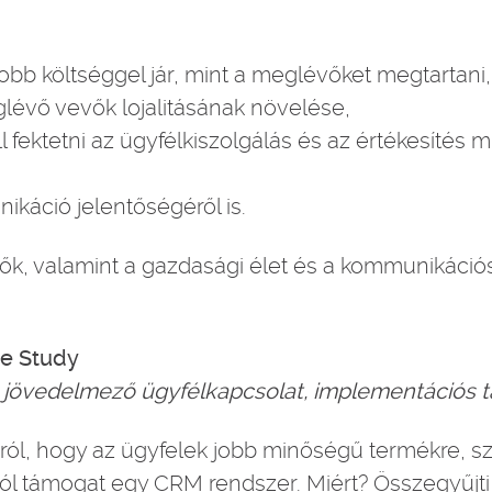
obb költséggel jár, mint a meglévőket megtartani,
lévő vevők lojalitásának növelése,
 fektetni az ügyfélkiszolgálás és az értékesítés 
káció jelentőségéről is.
, valamint a gazdasági élet és a kommunikációs 
e Study
 jövedelmező ügyfélkapcsolat, implementációs t
ról, hogy az ügyfelek jobb minőségű termékre, s
jól támogat egy CRM rendszer. Miért? Összegyűjti