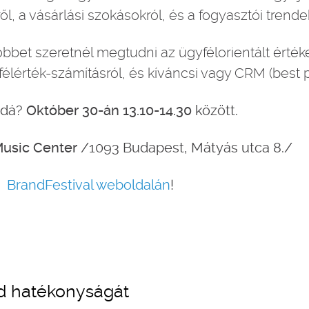
l, a vásárlási szokásokról, és a fogyasztói trendek
öbbet szeretnél megtudni az ügyfélorientált érték
félérték-számításról, és kíváncsi vagy CRM (best p
ddá?
Október 30-án
13.10-14.30
között
.
usic Center
/1093 Budapest, Mátyás utca 8./
a
BrandFestival weboldalán
!
d hatékonyságát