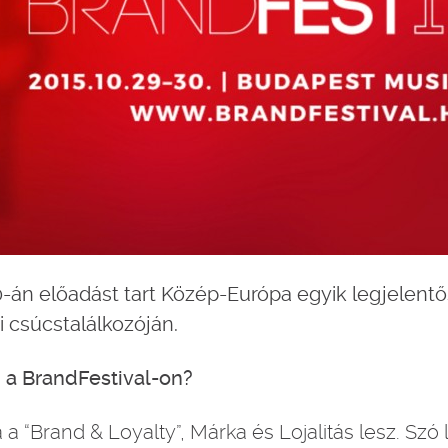
án előadást tart Közép-Európa egyik legjelentő
 csúcstalálkozóján.
 a BrandFestival-on?
a “Brand & Loyalty”, Márka és Lojalitás lesz. Szó l