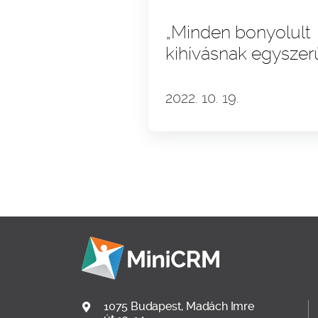
„Minden bonyolult
kihívásnak egyszer
megoldása” – Avid
András és a BNI
2022. 10. 19.
Magyarország stor
1075 Budapest, Madách Imre