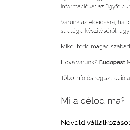
információkat az ügyfelekrő
Várunk az előadásra, ha t
stratégia készítéséről, ügy
Mikor tedd magad szaba
Hova várunk?
Budapest M
Több info és regisztráció 
Mi a célod ma?
Növeld vállalkozáso