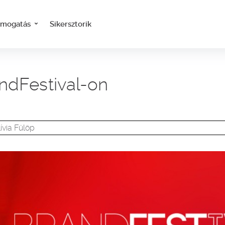
ámogatás
Sikersztorik
ndFestival-on
ívia Fülöp