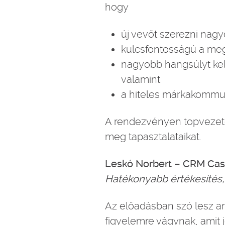
hogy
új vevőt szerezni nagy
kulcsfontosságú a meg
nagyobb hangsúlyt kell
valamint
a hiteles márkakommuni
A rendezvényen topvezetők
meg tapasztalataikat.
Leskó Norbert – CRM Cas
Hatékonyabb értékesítés,
Az előadásban szó lesz ar
figyelemre vágynak, amit 