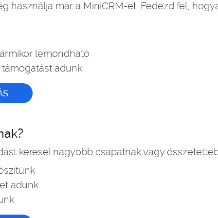
 használja már a MiniCRM-et. Fedezd fel, hogya
bármikor lemondható
 támogatást adunk
ÁS
nak?
ást keresel nagyobb csapatnak vagy összetette
észítünk
et adunk
tunk