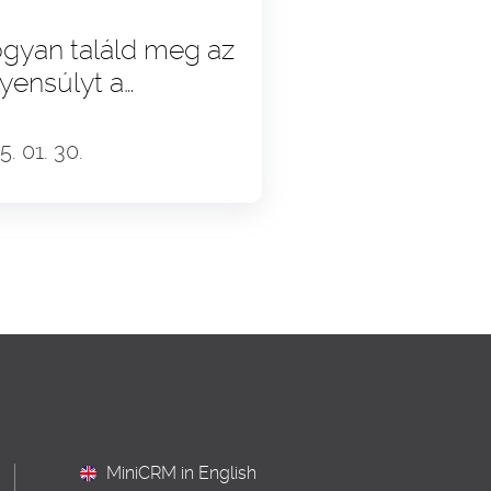
gyan találd meg az
yensúlyt a
gánélet és a
nka között?
5. 01. 30.
MiniCRM in English