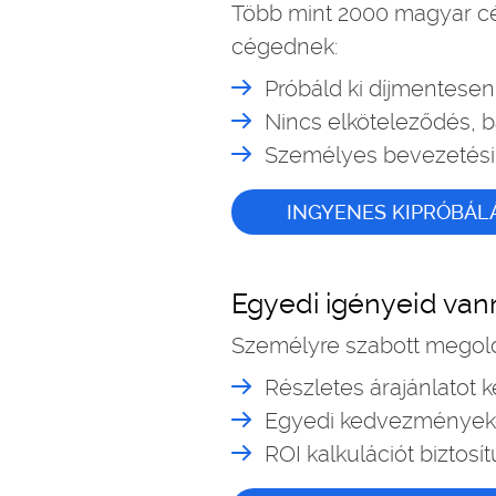
Több mint 2000 magyar cég
cégednek:
Próbáld ki díjmentesen
Nincs elköteleződés, 
Személyes bevezetési
INGYENES KIPRÓBÁL
Egyedi igényeid van
Személyre szabott megold
Részletes árajánlatot k
Egyedi kedvezmények
ROI kalkulációt biztosí