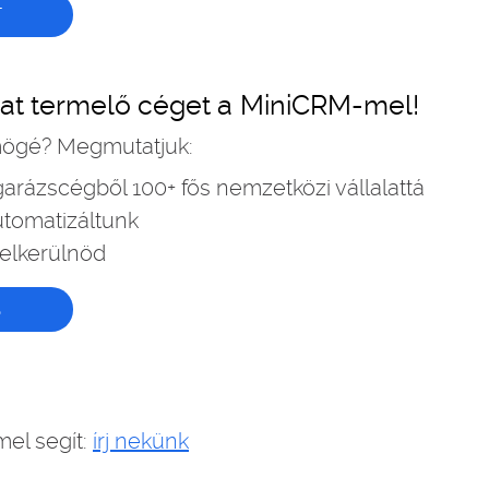
T
ókat termelő céget a MiniCRM-mel!
 mögé? Megmutatjuk:
arázscégből 100+ fős nemzetközi vállalattá
utomatizáltunk
elkerülnöd
S
el segít:
írj nekünk