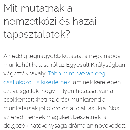
Mit mutatnak a
nemzetközi és hazai
tapasztalatok?
Az eddig legnagyobb kutatást a négy napos
munkahét hatásairól az Egyesült Királyságban
végezték tavaly.
Több mint hatvan cég
csatlakozott a kísérlethez
, aminek keretében
azt vizsgálták, hogy milyen hatással van a
csökkentett (heti 32 órás) munkarend a
munkatársak jóllétére és a lojalitásukra. Nos,
az eredmények magukért beszélnek: a
dolgozók hatékonysága drámaian növekedett,