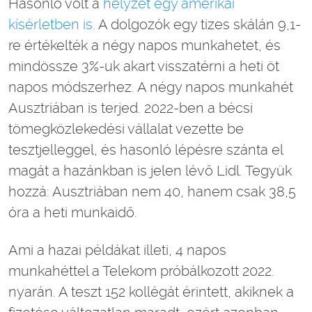
Hasonló volt a
helyzet egy amerikai
kísérletben is.
A dolgozók egy tizes skálán 9,1-
re értékelték a négy napos munkahetet, és
mindössze 3%-uk akart visszatérni a heti öt
napos módszerhez. A négy napos munkahét
Ausztriában is terjed. 2022-ben a bécsi
tömegközlekedési vállalat vezette be
tesztjelleggel, és hasonló lépésre szánta el
magát a hazánkban is jelen lévő Lidl. Tegyük
hozzá: Ausztriában nem 40, hanem csak 38,5
óra a heti munkaidő.
Ami a hazai példákat illeti, 4 napos
munkahéttel a Telekom próbálkozott 2022.
nyarán. A teszt 152 kollégát érintett, akiknek a