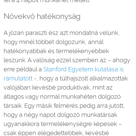
fel a 4 napos munkahét mellett.
Növekvő hatékonyság
A józan paraszti ész azt mondatná velünk,
hogy minél többet dolgozunk, annál
hatékonyabbak és termelékenyebbek
leszünk. A valóság ezzel szemben az – ahogy
erre például a
Stanford Egyetem kutatása is
rámutatott
-, hogy a túlhajszolt alkalmazottak
valójában kevésbé produktívak, mint az
átlagos vagy normál munkahéten dolgozó
társaik. Egy másik felmérés pedig arra jutott,
hogy a négy napot dolgozó munkatársak
ugyanakkora termelékenységre képesek –
csak éppen elégedettebbek, kevésbé