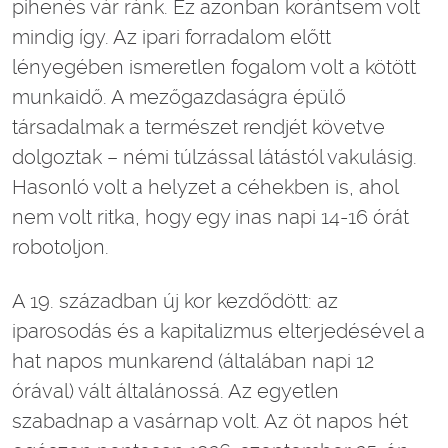
pihenés vár ránk. Ez azonban korántsem volt
mindig így. Az ipari forradalom előtt
lényegében ismeretlen fogalom volt a kötött
munkaidő. A mezőgazdaságra épülő
társadalmak a természet rendjét követve
dolgoztak – némi túlzással látástól vakulásig.
Hasonló volt a helyzet a céhekben is, ahol
nem volt ritka, hogy egy inas napi 14-16 órát
robotoljon.
A 19. században új kor kezdődött: az
iparosodás és a kapitalizmus elterjedésével a
hat napos munkarend (általában napi 12
órával) vált általánossá. Az egyetlen
szabadnap a vasárnap volt. Az öt napos hét