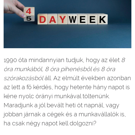
1990 óta mindannyian tudjuk, hogy az élet
8
óra munkából, 8 óra pihenésből és 8 óra
szórakozásból
áll. Az elmúlt években azonban
az lett a fő kérdés, hogy hetente hány napot is
kéne nyolc órányi munkával töltenünk.
Maradjunk a jól bevált heti öt napnál, vagy
jobban járnak a cégek és a munkavállalók is,
ha csak négy napot kell dolgozni?