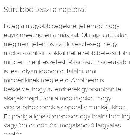
Sűrűbbé teszi a naptárat
Főleg a nagyobb cégeknél jellemző, hogy
egyik meeting éri a másikat. Öt nap alatt talán
még nem jelentős az időveszteség, négy
napba azonban sokkal nehezebb belezsúfolni
minden megbeszélést. Ráadásul macerásabb
is lesz olyan időpontot találni, ami
mindenkinek megfelelő. Arról nem is
beszélve, hogy az emberek gyorsabban le
akarják majd tudni a meetingeket, hogy
visszatérhessenek az operatív munkájukhoz.
Ez pedig aligha szerencsés egy brainstorming
vagy fontos döntést megalapozó tárgyalás
esetén.