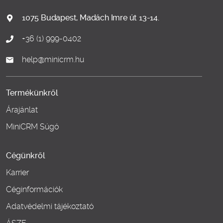
1075 Budapest, Madách Imre út 13-14.
+36 (1) 999-0402
help@minicrm.hu
Termékünkről
Árajánlat
MiniCRM Súgó
Cégünkről
Karrier
Céginformációk
Adatvédelmi tájékoztató