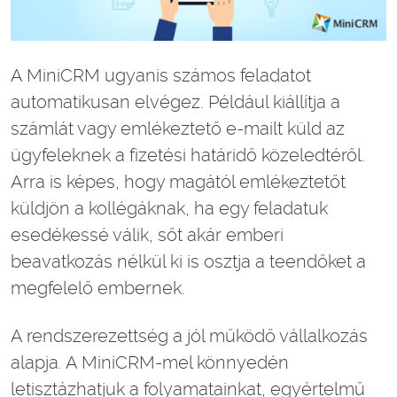
A MiniCRM ugyanis számos feladatot
automatikusan elvégez. Például kiállítja a
számlát vagy emlékeztető e-mailt küld az
ügyfeleknek a fizetési határidő közeledtéről.
Arra is képes, hogy magától emlékeztetőt
küldjön a kollégáknak, ha egy feladatuk
esedékessé válik, sőt akár emberi
beavatkozás nélkül ki is osztja a teendőket a
megfelelő embernek.
A rendszerezettség a jól működő vállalkozás
alapja. A MiniCRM-mel könnyedén
letisztázhatjuk a folyamatainkat, egyértelmű