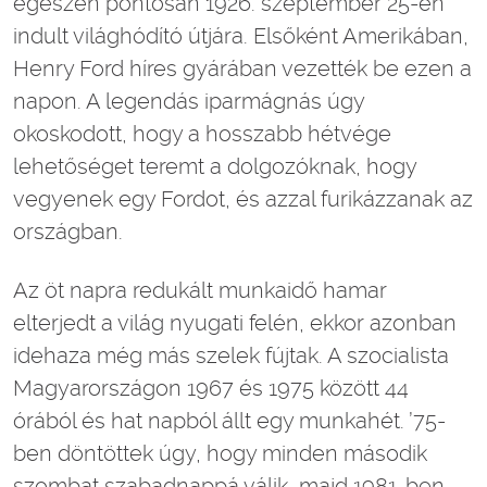
egészen pontosan 1926. szeptember 25-én
indult világhódító útjára. Elsőként Amerikában,
Henry Ford híres gyárában vezették be ezen a
napon. A legendás iparmágnás úgy
okoskodott, hogy a hosszabb hétvége
lehetőséget teremt a dolgozóknak, hogy
vegyenek egy Fordot, és azzal furikázzanak az
országban.
Az öt napra redukált munkaidő hamar
elterjedt a világ nyugati felén, ekkor azonban
idehaza még más szelek fújtak. A szocialista
Magyarországon 1967 és 1975 között 44
órából és hat napból állt egy munkahét. ’75-
ben döntöttek úgy, hogy minden második
szombat szabadnappá válik, majd 1981-ben