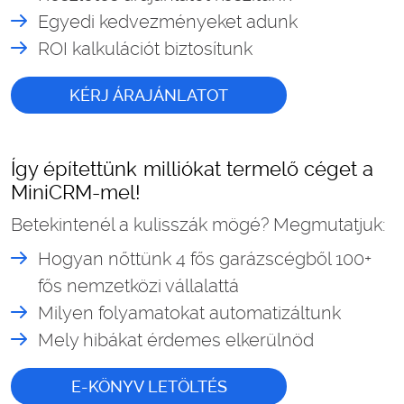
Egyedi kedvezményeket adunk
ROI kalkulációt biztosítunk
KÉRJ ÁRAJÁNLATOT
Így építettünk milliókat termelő céget a
MiniCRM-mel!
Betekintenél a kulisszák mögé? Megmutatjuk:
Hogyan nőttünk 4 fős garázscégből 100+
fős nemzetközi vállalattá
Milyen folyamatokat automatizáltunk
Mely hibákat érdemes elkerülnöd
E-KÖNYV LETÖLTÉS