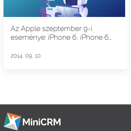
Az Apple szeptember 9-i
eseménye: iPhone 6, iPhone 6
Plus, Apple Watch és Apple Pay,
iOS8
2014. 09. 10.