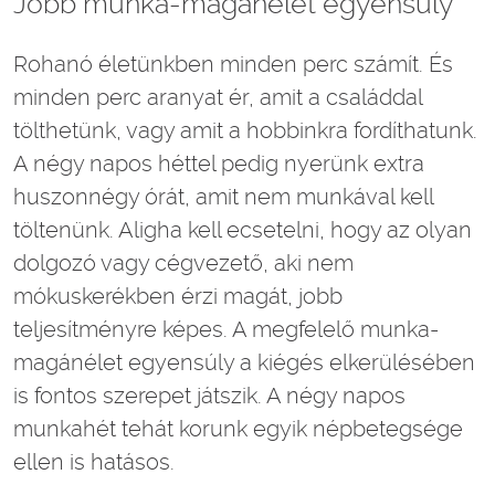
Jobb munka-magánélet egyensúly
Rohanó életünkben minden perc számít. És
minden perc aranyat ér, amit a családdal
tölthetünk, vagy amit a hobbinkra fordíthatunk.
A négy napos héttel pedig nyerünk extra
huszonnégy órát, amit nem munkával kell
töltenünk. Aligha kell ecsetelni, hogy az olyan
dolgozó vagy cégvezető, aki nem
mókuskerékben érzi magát, jobb
teljesítményre képes. A megfelelő munka-
magánélet egyensúly a kiégés elkerülésében
is fontos szerepet játszik. A négy napos
munkahét tehát korunk egyik népbetegsége
ellen is hatásos.