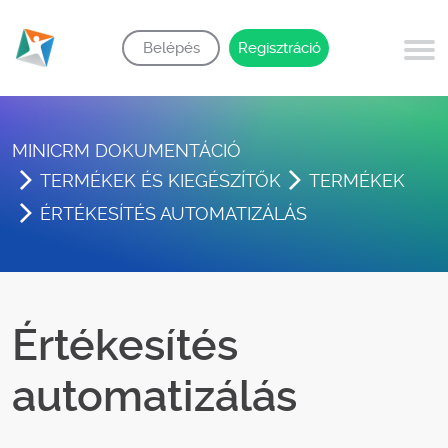
Belépés
Regisztráció
MINICRM DOKUMENTÁCIÓ
TERMÉKEK ÉS KIEGÉSZÍTŐK
TERMÉKEK
ÉRTÉKESÍTÉS AUTOMATIZÁLÁS
Értékesítés
automatizálás