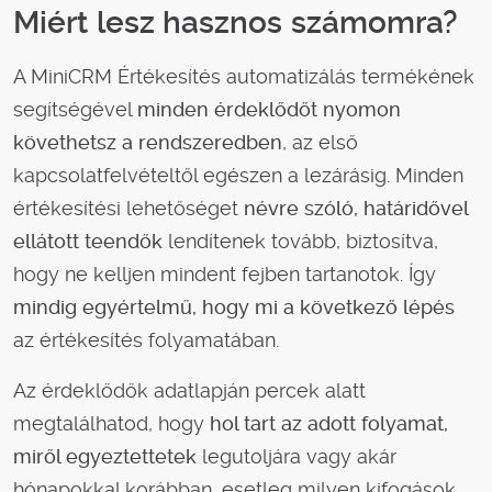
Miért lesz hasznos számomra?
A MiniCRM Értékesítés automatizálás termékének
segítségével
minden érdeklődőt nyomon
követhetsz a rendszeredben
, az első
kapcsolatfelvételtől egészen a lezárásig. Minden
értékesítési lehetőséget
névre szóló, határidővel
ellátott teendők
lendítenek tovább, biztosítva,
hogy ne kelljen mindent fejben tartanotok. Így
mindig egyértelmű, hogy mi a következő lépés
az értékesítés folyamatában.
Az érdeklődők adatlapján percek alatt
megtalálhatod, hogy
hol tart az adott folyamat,
miről egyeztettetek
legutoljára vagy akár
hónapokkal korábban, esetleg milyen kifogások