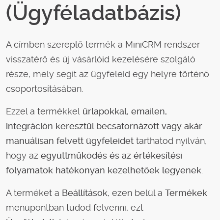
(Ügyféladatbázis)
A címben szereplő termék a MiniCRM rendszer
visszatérő és új vásárlóid kezelésére szolgáló
része, mely segít az ügyfeleid egy helyre történő
csoportosításában.
Ezzel a termékkel
űrlapokkal
, emailen,
integráción keresztül becsatornázott vagy akár
manuálisan felvett
ügyfeleidet
tarthatod nyilván,
hogy az
együttműködés és az értékesítési
folyamatok hatékonyan kezelhetőek legyenek
.
A terméket a
Beállítások,
ezen belül a
Termékek
menüpontban tudod felvenni, ezt