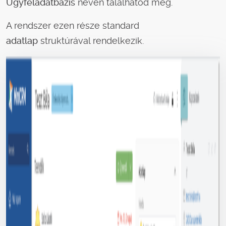
Ügyféladatbázis
néven találhatod meg.
A rendszer ezen része standard
adatlap
struktúrával rendelkezik.