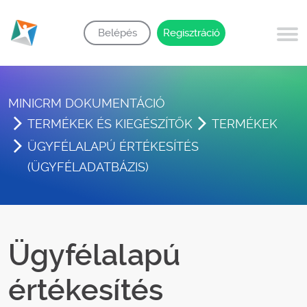
Belépés
Regisztráció
MINICRM DOKUMENTÁCIÓ
TERMÉKEK ÉS KIEGÉSZÍTŐK
TERMÉKEK
ÜGYFÉLALAPÚ ÉRTÉKESÍTÉS
(ÜGYFÉLADATBÁZIS)
Ügyfélalapú
értékesítés