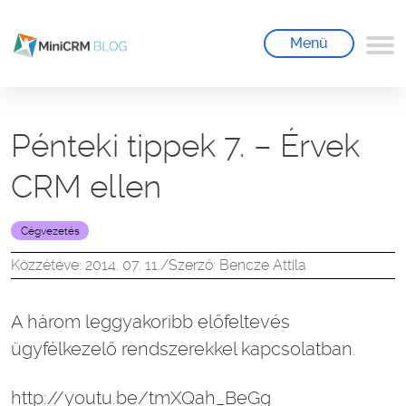
Menü
Pénteki tippek 7. – Érvek
CRM ellen
Cégvezetés
Közzétéve: 2014. 07. 11.
/
Szerző: Bencze Attila
A három leggyakoribb előfeltevés
ügyfélkezelő rendszerekkel kapcsolatban.
http://youtu.be/tmXQah_BeGg