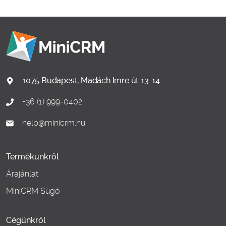
1075 Budapest, Madách Imre út 13-14.
+36 (1) 999-0402
help@minicrm.hu
Termékünkről
Árajánlat
MiniCRM Súgó
Cégünkről