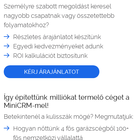
Személyre szabott megoldást keresel
nagyobb csapatnak vagy összetettebb
folyamatokhoz?
Részletes árajánlatot készítünk
Egyedi kedvezményeket adunk
ROI kalkulációt biztosítunk
KÉRJ ÁRAJÁNLATOT
Így építettünk milliókat termelő céget a
MiniCRM-mel!
Betekintenél a kulisszák mögé? Megmutatjuk:
Hogyan nőttünk 4 fős garázscégből 100+
fős nemzetközi vállalattá