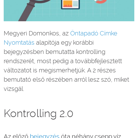
Megyeri Domonkos, az
Öntapadó Címke
Nyomtatás
alapítója egy korábbi
bejegyzésben bemutatta kontrolling
rendszerét, most pedig a továbbfejlesztett
változatot is megismerhetjük. A 2 részes
bemutató első részében arról lesz szó, miket
vizsgál.
Kontrolling 2.0
Az előző
bejegyzés
óta néhány csepp víz