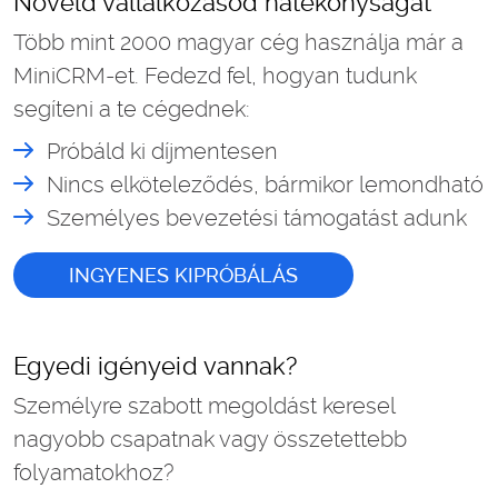
Növeld vállalkozásod hatékonyságát
Több mint 2000 magyar cég használja már a
MiniCRM-et. Fedezd fel, hogyan tudunk
segíteni a te cégednek:
Próbáld ki díjmentesen
Nincs elköteleződés, bármikor lemondható
Személyes bevezetési támogatást adunk
INGYENES KIPRÓBÁLÁS
Egyedi igényeid vannak?
Személyre szabott megoldást keresel
nagyobb csapatnak vagy összetettebb
folyamatokhoz?