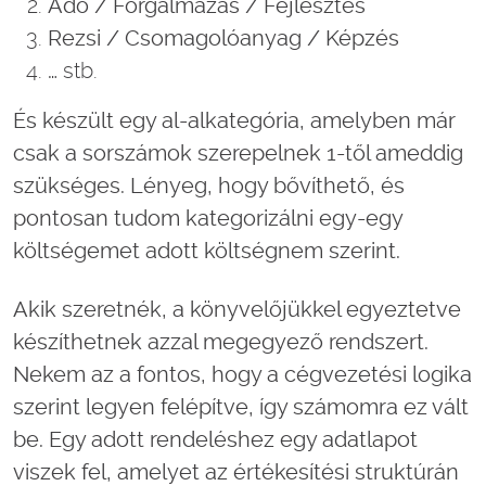
Adó / Forgalmazás / Fejlesztés
Rezsi / Csomagolóanyag / Képzés
…
stb.
És készült egy al-alkategória, amelyben már
csak a sorszámok szerepelnek 1-től ameddig
szükséges.
Lényeg, hogy bővíthető, és
pontosan tudom kategorizálni egy-egy
költségemet adott költségnem szerint.
Akik szeretnék, a könyvelőjükkel egyeztetve
készíthetnek azzal megegyező rendszert.
Nekem az a fontos, hogy a cégvezetési logika
szerint legyen felépítve, így számomra ez vált
be.
Egy adott rendeléshez egy adatlapot
viszek fel, amelyet az értékesítési struktúrán