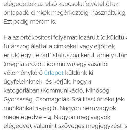
elégedettek az első kapcsolatfelvételtől az
öntapadó címkék megérkeztéig, használtukig.
Ezt pedig mérem is.
Ha az értékesítési folyamat lezárult (elküldtük
futárszoglálattal a címkéket vagy eljöttek
értük) egy „lezárt” státuszba kerül, amely után
(meghatározott idő múlva) egy vásárlói
véleménykérő
űrlapot
küldünk ki
ügyfeleinknek, és kérjük, hogy 4
kategóriában (Kommunikáció, Minőség,
Gyorsaság, Csomagolás-Szállítás) értékeljék
munkánkat 1-4-ig (1. Nagyon nem vagyok
megelégedve – 4. Nagyon meg vagyok
elégedve), valamint szöveges megjegyzést is