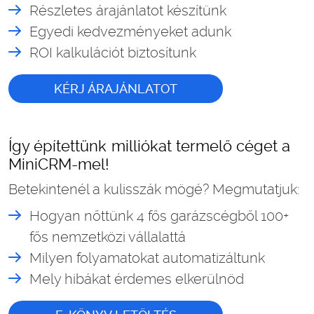
Részletes árajánlatot készítünk
Egyedi kedvezményeket adunk
ROI kalkulációt biztosítunk
KÉRJ ÁRAJÁNLATOT
Így építettünk milliókat termelő céget a
MiniCRM-mel!
Betekintenél a kulisszák mögé? Megmutatjuk:
Hogyan nőttünk 4 fős garázscégből 100+
fős nemzetközi vállalattá
Milyen folyamatokat automatizáltunk
Mely hibákat érdemes elkerülnöd