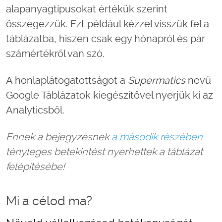
alapanyagtípusokat értékük szerint
összegezzük. Ezt például kézzel visszük fel a
táblázatba, hiszen csak egy hónapról és pár
számértékről van szó.
A honlaplátogatottságot a
Supermatics
nevű
Google Táblázatok kiegészítővel nyerjük ki az
Analyticsből.
Ennek a bejegyzésnek
a második részében
tényleges betekintést nyerhettek a táblázat
felépítésébe!
Mi a célod ma?