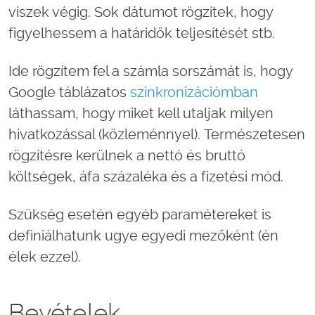
viszek végig.
Sok dátumot rögzítek, hogy
figyelhessem a határidők teljesítését stb.
Ide rögzítem fel a számla sorszámát is, hogy
Google táblázatos
szinkronizációmban
láthassam, hogy miket kell utaljak milyen
hivatkozással (közleménnyel).
Természetesen
rögzítésre kerülnek a nettó és bruttó
költségek, áfa százaléka és a fizetési mód.
Szükség esetén egyéb paramétereket is
definiálhatunk ugye egyedi mezőként (én
élek ezzel).
Bevételek