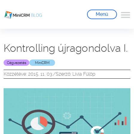
Menü
Kontrolling újragondolva I.
Cégvezetés
MiniCRM
Közzétéve: 2015. 11. 03.
/
Szerző: Lívia Fülöp